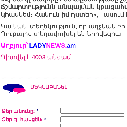
ճշմարտությունն անպայման կբացահա
կհասնեմ։ Հանուն իմ դստեր»
, - ասում
Կա նաև տեղեկություն, որ աղջկան բ
Դուբայից տեղափոխել են Նորվեգիա։
Աղբյուր՝
LADY
NEWS.
am
Դիտվել է 4003 անգամ
ՄԵԿՆԱԲԱՆԵԼ
Ձեր անունը:
*
Ձեր էլ. հասցեն:
*