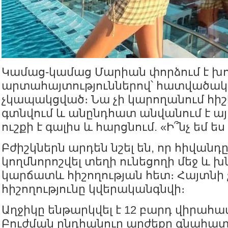
Կամաց-կամաց Մարիան փորձում է խո
արտահայտություններով՝ հատվածակ
չկապակցված։ Նա չի կարողանում հիշե
գտնվում և անընդհատ անվանում է այլ
ուշքի է գալիս և հարցնում. «Ի՞նչ եմ ե
Բժիշկներն արդեն նշել են, որ հիվանդ
կողմնորոշվել տեղի ունեցողի մեջ և խ
կարճատև հիշողության հետ։ Հայտնի չ
հիշողությունը կվերականգնվի։
Աղջիկը ենթարկվել է 12 բարդ վիրահա
Բուժման ընդհանուր արժեքը գնահատվ