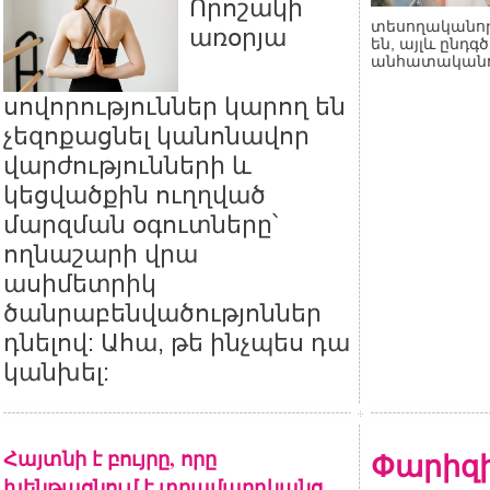
Որոշակի
տեսողականո
առօրյա
են, այլև ընդգծ
անհատականու
սովորություններ կարող են
չեզոքացնել կանոնավոր
վարժությունների և
կեցվածքին ուղղված
մարզման օգուտները՝
ողնաշարի վրա
ասիմետրիկ
ծանրաբենվածությոններ
դնելով: Ահա, թե ինչպես դա
կանխել:
Հայտնի է բույրը, որը
Փարիզ
խենթացնում է տղամարդկանց