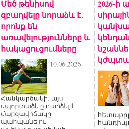
Մեծ թենիսով
2026-ի
զբաղվելը նորաձև է․
սիրայի
որոնք են
կանխա
առավելությունները և
կենդա
հակացուցումները
նշանն
կժպտ
10.06.2026
Հանկարծակի, այս
սպորտաձևը դարձել է
մարզավիճակը
հետաքր
պահպանելու
հանդիպո