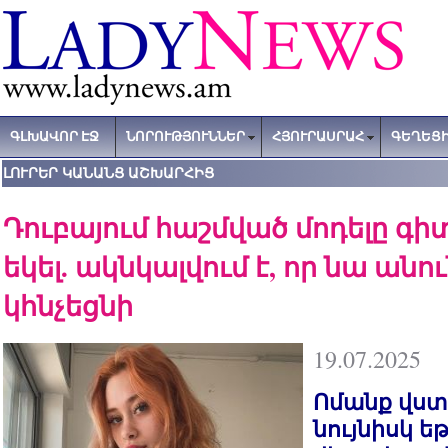
ԳԼԽԱՎՈՐ ԷՋ
ՆՈՐՈՒԹՅՈՒՆՆԵՐ
ՀՅՈՒՐԱՍՐԱՀ
ԳԵՂԵՑԻ
ԼՈՒՐԵՐ ԿԱՆԱՆՑ ԱՇԽԱՐՀԻՑ
Դուբայում հաշմված մոդելը գի
եկել. ակնկալվում է, որ նա անո
կհնչեցնի
19.07.2025
Ոմանք վստա
նույնիսկ ե