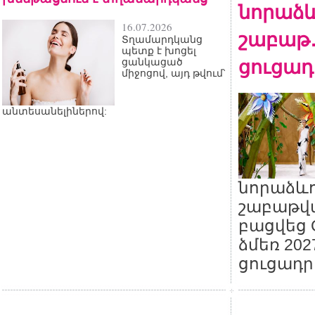
նորաձև
16.07.2026
շաբաթ․ 
Տղամարդկանց
պետք է խոցել
ցուցադ
ցանկացած
միջոցով, այդ թվում՝
անտեսանելիներով:
նորաձևո
շաբաթվա
բացվեց C
ձմեռ 20
ցուցադր