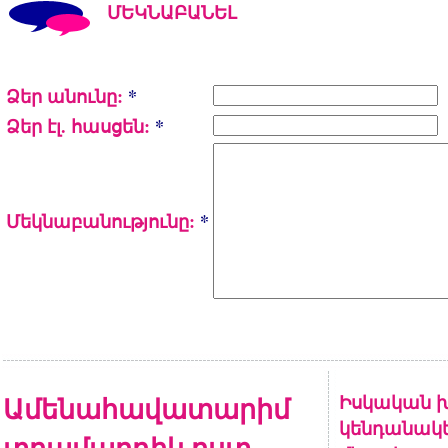
ՄԵԿՆԱԲԱՆԵԼ
Ձեր անունը:
*
Ձեր էլ. հասցեն:
*
Մեկնաբանությունը:
*
Ամենահավատարիմ
Իսկական խ
կենդանակե
տղամարդիկ ըստ