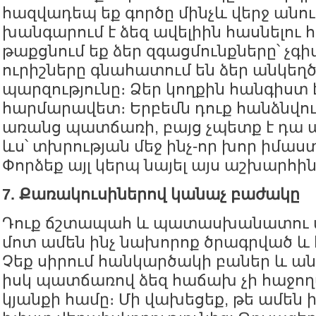
հազվադեպ եք գործը մինչև վերջ անում:
խանգարում է ձեզ ավելիին հասնելու 
թաքցնում եք ձեր զգացմունքները՝ չգի
ուրիշները գնահատում են ձեր անկեղծո
պարզությունը։ Ձեր կողքին հանգիստ 
հարմարավետ։ Երբեմն դուք հանձնվու
առանց պատճառի, բայց չպետք է դա ա
ևս՝ տխրության մեջ ինչ-որ խոր իմաս
Փորձեք այլ կերպ նայել այս աշխարհին
7. Քառակուսիներով կանաչ բաժակը
Դուք ճշտապահ և պատասխանատու մ
մոտ ամեն ինչ նախորոք ծրագրված և 
Չեք սիրում հանկարծակի բաներ և ան
իսկ պատճառով ձեզ հաճախ չի հաջող
կյանքի համը։ Մի վախեցեք, թե ամեն ի