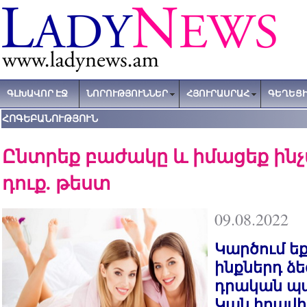
ԳԼԽԱՎՈՐ ԷՋ
ՆՈՐՈՒԹՅՈՒՆՆԵՐ
ՀՅՈՒՐԱՍՐԱՀ
ԳԵՂԵՑԻ
ՀՈԳԵԲԱՆՈՒԹՅՈՒՆ
Ընտրեք բաժակը և իմացեք ինչ
դուք. թեստ
09.08.2022
Կարծում եք
ինքներդ ձ
դրական պ
Կան իրավի