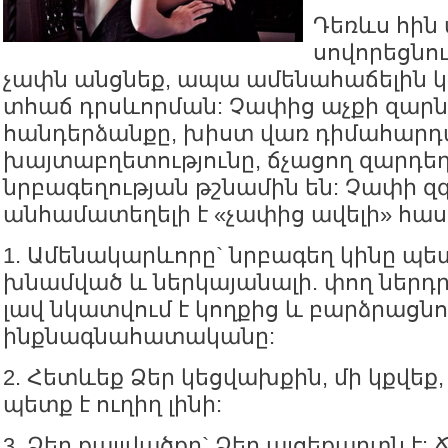
Դեռևս հին
սովորեցնու
չափն անցնեք, ապա ամենահաճելին կ
տհաճ դրսևորման: Չափից աչքի զարն
հանդերձանքը, խիստ վառ դիմահարդ
խայտաբղետությունը, ճչացող զարդեղ
նրբագեղության թշնամին են: Չափի զ
անհամատեղելի է «չափից ավելի» հաս
1. Ամենակարևորը` նրբագեղ կինը պետ
խնամված և ներկայանալի. փող ներդր
լավ նկատվում է կողքից և բարձրացնո
ինքնագնահատականը:
2. Հետևեք Ձեր կեցվախքին, մի կքվեք,
պետք է ուղիղ լինի:
3. Ձեր քայլվածքը` Ձեր այցեքարտն է: