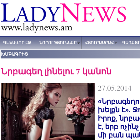
ԳԼԽԱՎՈՐ ԷՋ
ՆՈՐՈՒԹՅՈՒՆՆԵՐ
ՀՅՈՒՐԱՍՐԱՀ
ԳԵՂԵՑԻ
ԽՄԲԱԳՐԻՑ
Նրբագեղ լինելու 7 կանոն
27.05.2014
«Նրբագեղու
խելքն է». 
Իրոք, նրբա
է, երբ ոչինչ
մի բան պակ