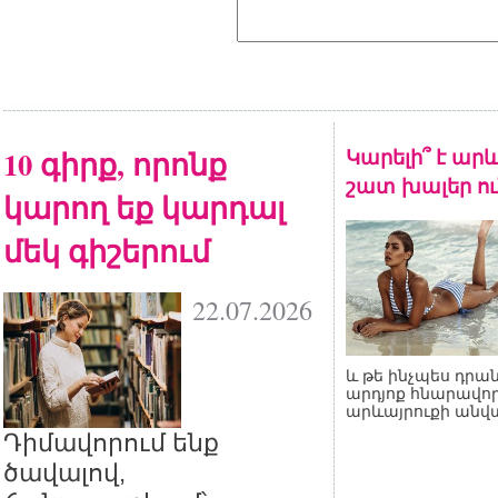
10 գիրք, որոնք
Կարելի՞ է արև
շատ խալեր ու
կարող եք կարդալ
մեկ գիշերում
22.07.2026
և թե ինչպես դրան
արդյոք հնարավոր
արևայրուքի անվ
Դիմավորում ենք
ծավալով,