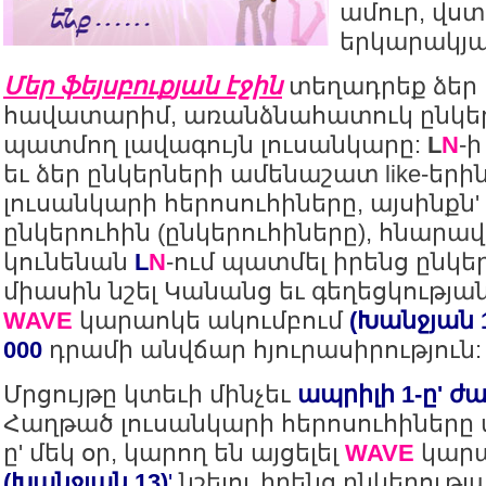
ամուր, վստ
երկարակյա
Մեր ֆեյսբուքյան էջին
տեղադրեք ձեր 
հավատարիմ, առանձնահատուկ ընկեր
պատմող լավագույն լուսանկարը:
L
N
-
եւ ձեր ընկերների ամենաշատ like-ե
լուսանկարի հերոսուհիները, այսինքն' 
ընկերուհին (ընկերուհիները), հնարավ
կունենան
L
N
-ում պատմել իրենց ընկե
միասին նշել Կանանց եւ գեղեցկությա
WAVE
կարաոկե ակումբում
(Խանջյան 
000
դրամի անվճար հյուրասիրություն
Մրցույթը կտեւի մինչեւ
ապրիլի 1-ը' ժա
Հաղթած լուսանկարի հերոսուհիները մ
ը' մեկ օր, կարող են այցելել
WAVE
կարա
(Խանջյան 13)
'
նշելու իրենց ընկերութ