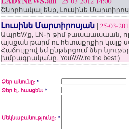
LADYNEWS.am
25-03-2012 14:00
|
Շնորհակալ ենք, Լուսինե Մարտիրոսյ
Լուսինե Մարտիրոսյան
25-03-201
|
Ապրե\\\'ք, LN-ի թիմ ջաաաաաաան, ո
այսքան թարմ ու հետաքրքիր կայք ս
Հաճույքով եմ ընթերցում ձեր նյութեր
խմբագրականը. You\\\\\\\'re the best:)
Ձեր անունը:
*
Ձեր էլ. հասցեն:
*
Մեկնաբանությունը:
*