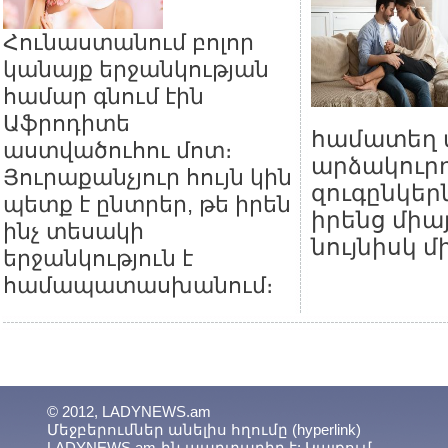
Հունաստանում բոլոր
կանայք երջանկության
համար գնում էին
Աֆրոդիտե
համատեղ տ
աստվածուհու մոտ։
արձակուրդ
Յուրաքանչյուր հույն կին
զուգընկեր
պետք է ընտրեր, թե իրեն
իրենց միա
ինչ տեսակի
նույնիսկ մ
երջանկություն է
համապատասխանում։
© 2012, LADYNEWS.am
Մեջբերումներ անելիս հղումը (hyperlink)
LADYNEWS.am-ին պարտադիր է: Կայքում