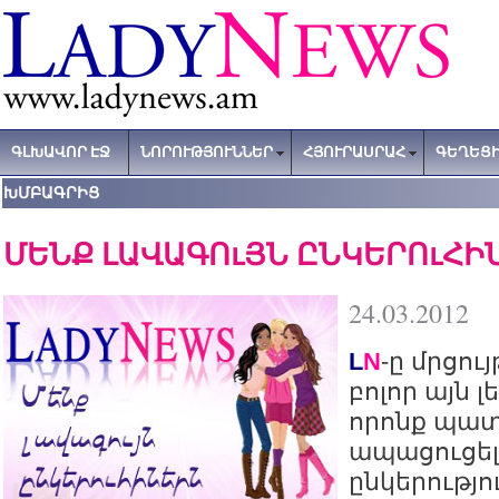
ԳԼԽԱՎՈՐ ԷՋ
ՆՈՐՈՒԹՅՈՒՆՆԵՐ
ՀՅՈՒՐԱՍՐԱՀ
ԳԵՂԵՑԻ
ԽՄԲԱԳՐԻՑ
ՄԵՆՔ ԼԱՎԱԳՈւՅՆ ԸՆԿԵՐՈւՀԻ
24.03.2012
L
N
-ը մրցու
բոլոր այն 
որոնք պա
ապացուցել
ընկերությ