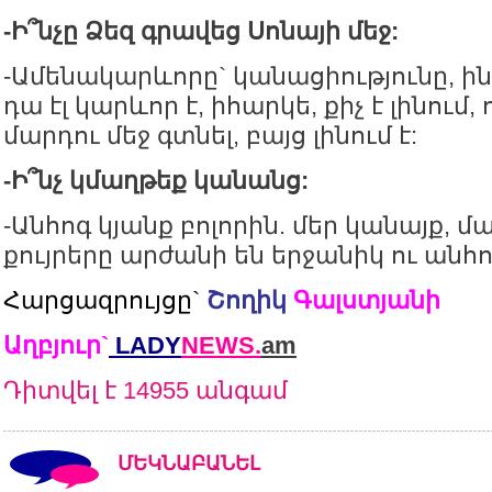
-Ի՞նչը Ձեզ գրավեց Սոնայի մեջ:
-Ամենակարևորը` կանացիությունը, ին
դա էլ կարևոր է, իհարկե, քիչ է լինում, ո
մարդու մեջ գտնել, բայց լինում է:
-Ի՞նչ կմաղթեք կանանց:
-Անհոգ կյանք բոլորին. մեր կանայք, մա
քույրերը արժանի են երջանիկ ու անհո
Հարցազրույցը`
Շողիկ
Գալստյանի
Աղբյուր`
LADY
NEWS.
am
Դիտվել է 14955 անգամ
ՄԵԿՆԱԲԱՆԵԼ