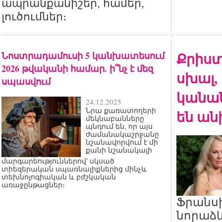
ապրանքանիշեր, համեր,
լուծումներ։
Նոստրադամուսի 5 կանխատեսում
Քրիստ
2026 թվականի համար. ի՞նչ է մեզ
սխալ, 
սպասվում
կանան
24.12.2025
Նրա քառատողերի
են ան
մեկնաբանները
պնդում են, որ այս
ժամանակաշրջանը
նշանավորվում է մի
քանի նշանակալի
մարգարեություններով՝ սկսած
տիեզերական սպառնալիքներից մինչև
տեխնոլոգիական և բժշկական
առաջընթացներ։
Ֆրանս
նորաձև