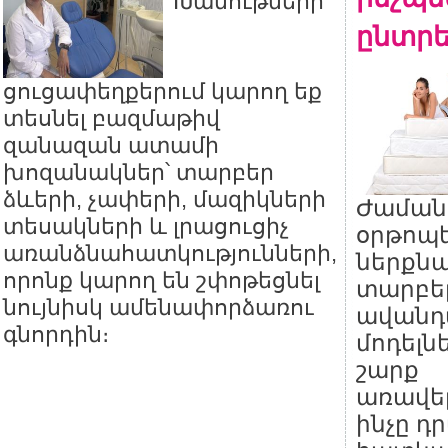
Խանութների
ընտրե
ցուցափեղքերում կարող եք
տեսնել բազմաթիվ
զանազան ատամի
խոզանակներ՝ տարբեր
ձևերի, չափերի, մազիկների
Ժաման
տեսակների և լրացուցիչ
օրթոպ
առանձնահատկությունների,
ներքնա
որոնք կարող են շփոթեցնել
տարբեր
նույնիսկ ամենափորձառու
ավանդ
գնորդին։
մոդելնե
շարք
առավել
ինչը դ