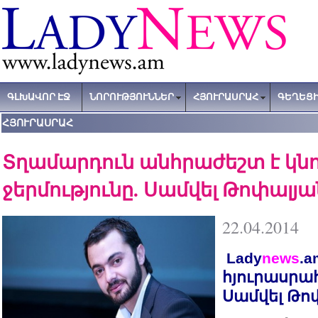
ԳԼԽԱՎՈՐ ԷՋ
ՆՈՐՈՒԹՅՈՒՆՆԵՐ
ՀՅՈՒՐԱՍՐԱՀ
ԳԵՂԵՑԻ
ՀՅՈՒՐԱՍՐԱՀ
Տղամարդուն անհրաժեշտ է կն
ջերմությունը. Սամվել Թոփալյա
22.04.2014
Lady
news
.a
հյուրասրա
Սամվել Թո