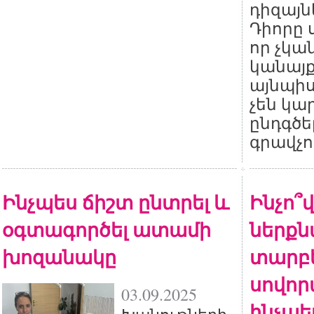
դիզայն
Դիորը ս
որ չկա
կանայք
այնպիս
չեն կա
ընդգծե
գրավչո
Ինչպես ճիշտ ընտրել և
Ինչո՞
օգտագործել ատամի
ներքն
խոզանակը
տարբե
սովոր
03.09.2025
ինչպե