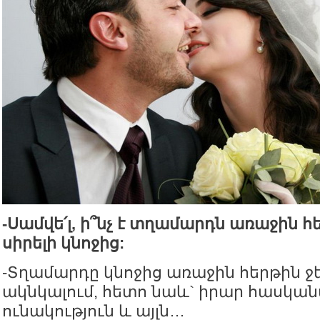
-Սամվե՛լ, ի՞նչ է տղամարդն առաջին հ
սիրելի կնոջից:
-Տղամարդը կնոջից առաջին հերթին ջե
ակնկալում, հետո նաև` իրար հասկան
ունակություն և այլն…