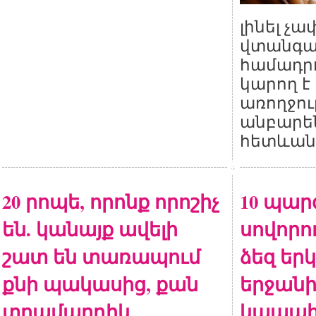
լինել չ
վտանգա
համադրո
կարող է
առողջու
անբար
հետևան
20 րոպե, որոնք որոշիչ
10 պար
են. կանայք ավելի
սովորու
շատ են տառապում
ձեզ եր
քնի պակասից, քան
երջանի
տղամարդիկ
կապահ