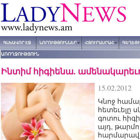
ԳԼԽԱՎՈՐ ԷՋ
ՆՈՐՈՒԹՅՈՒՆՆԵՐ
ՀՅՈՒՐԱՍՐԱՀ
ԳԵՂԵՑԻ
ԱՌՈՂՋՈՒԹՅՈՒՆ
Ինտիմ հիգիենա. ամենակարեւ
15.02.2012
Կնոջ համա
հետեւելը ս
գոտու հիգի
այդ, թարմո
հարմարավ