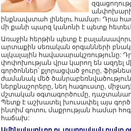
զգացողությ
անփոխարին
ինքնավստահ լինելու համար։ Դրա հ
մի քանի պարզ կանոնի է պետք հետեւե
Առաջին հերթին պետք է բալանսավոր
արտաքին սեռական օրգանների բնակ
ալկալային հավասարակշռությունը: Դ
փոփոխության վրա կարող են ազդել մ
գործոններ՝ քլորացված ջուրը, ֆիթնես
ժամանակ մեծ ծանրաբեռնվածություն
ներքնաշորերը, նեղ հագուստը, միջա
մշտական օգտագործումը, դաշտանադա
Պետք է աշխատել խուսափել այս գործ
ինտիմ գոտու մաքրության համար հոգ
հաճախ:
Ամենակարևոր ու տարրական բանը օ