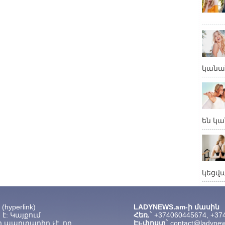
կանա
են կա
կեցվ
hyperlink)
LADYNEWS.am-ի մասին
է: Կայքում
Հեռ.`
+374060445674, +37
 պարտադիր չէ, որ
Էլ-փոստ`
contact@ladyne