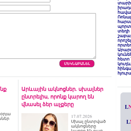
տարի
իրադ
հավա
Ռոնալ
հարսա
պորտ
տեղի 
շաբաթ
որոշե
որտեղ
Արար
կունե
հետո 
կուղև
հինգա
հյուր
ոնք
Արևային ակնոցներ. սխալներ
ընտրելիս, որոնք կարող են
վնասել ձեր աչքերը
L
օրյա
17.07.2026
ններ
L
Սխալ ընտրված
ակնոցները
կարող են բաց