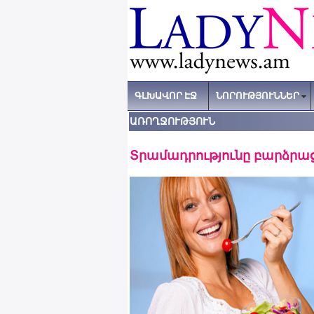
ԳԼԽԱՎՈՐ ԷՋ
ՆՈՐՈՒԹՅՈՒՆՆԵՐ
ԱՌՈՂՋՈՒԹՅՈՒՆ
Տրամադրությունը բարձրա