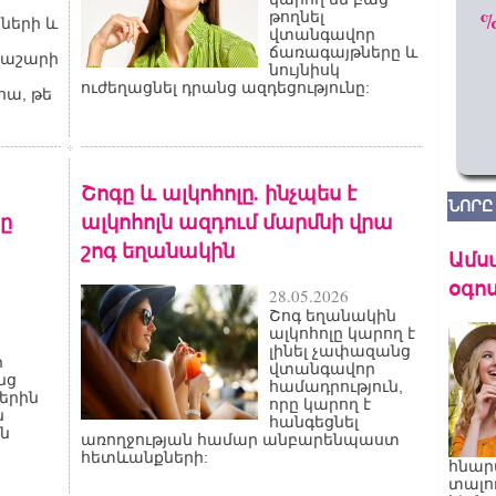
թողնել
նների և
վտանգավոր
ճառագայթները և
նաշարի
նույնիսկ
ուժեղացնել դրանց ազդեցությունը:
հա, թե
Շոգը և ալկոհոլը. ինչպես է
ՆՈՐԸ
րը
ալկոհոլն ազդում մարմնի վրա
շոգ եղանակին
Ամս
օգոս
28.05.2026
Շոգ եղանակին
ալկոհոլը կարող է
լինել չափազանց
ր
վտանգավոր
նց
համադրություն,
երին
որը կարող է
ն
հանգեցնել
ն
առողջության համար անբարենպաստ
հետևանքների:
հնար
տալո