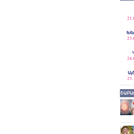
21.
Խե
23.
24.
Այ
23.
ՇԱԲԱ