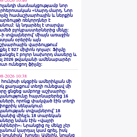
08-2026 10:46
ոլանդի մասնակցությամբ նոր
րհերոսական «Սարդ-մարդ. Նոր
իլմը համաշխարհային և ներքին
արձույթի ռեկորդներ է
նում: Այ նդարձել է տարվա
մեծ բլոկբաստերներից մեկը:
ty-ի տվյալներով՝ միայն առաջին
տյան օրերին այն
շխարհային վարձույթում
ել է 927 միլիոն դոլար: Ֆիլմը
անցել է բոլոր նախորդ մասերը և
ել 2026 թվականի ամենաբարձր
ւտ ունեցող ֆիլմը:
08-2026 10:38
ի հունիսի սկզբին ամերիկյան մի
կ քաղաքում տեղի ունեցավ մի
որը ցնցեց ամբողջ աշխարհը։
անությունը հայտնաբերեց 16
ների, որոնք փակված էին տեղի
ոքրիկ սենյակում։
անության տվյալներով՝ 18
կանից մինչև 18 տարեկան
ները նման էին «վայրի
նիների»։ Նրանցից ոչ մեկը չէր
անում կարդալ կամ գրել, իսկ
 նույնիսկ` խոսել։ Ավելին, նրանց