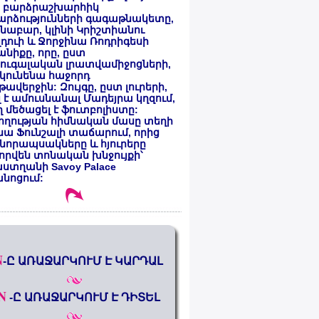
 բարձրաշխարհիկ
արձությունների գագաթնակետը,
նաբար, կլինի Կրիշտիանու
դուի և Ջորջինա Ռոդրիգեսի
նիքը, որը, ըստ
ուգալական լրատվամիջոցների,
կունենա հաջորդ
ավերջին: Զույգը, ըստ լուրերի,
լ է ամուսնանալ Մադեյրա կղզում,
 մեծացել է ֆուտբոլիստը:
ողության հիմնական մասը տեղի
նա Ֆունշալի տաճարում, որից
նորապսակները և հյուրերը
որվեն տոնական խնջույքի՝
ստղանի Savoy Palace
անոցում:
N
-Ը ԱՌԱՋԱՐԿՈՒՄ Է ԿԱՐԴԱԼ
N
-Ը ԱՌԱՋԱՐԿՈՒՄ Է ԴԻՏԵԼ