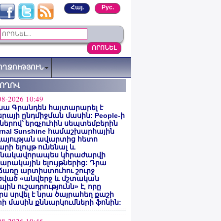
Հայ.
Рус.
ՈՂՋՈՒԹՅՈՒՆ
ՏՈՂՈՎ
08-2026 10:49
նա Գրանդեն հայտարարել է
րայի ընդմիջման մասին: People-ի
ներով՝ երգչուհին սեպտեմբերին
ernal Sunshine համաշխարհային
գայության ավարտից հետո
րի ելույթ ունենալ և
նակավորապես կհրաժարվի
րակային ելույթներից: Դրա
առը արտիստուհու շուրջ
ծված «անվերջ և մշտական
յին ուշադրությունն» է, որը
րս սրվել է նրա ծայրահեղ քաշի
ի մասին քննարկումների ֆոնին: