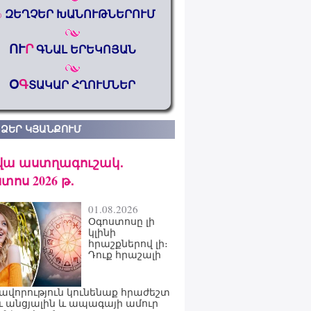
%
ԶԵՂՉԵՐ ԽԱՆՈՒԹՆԵՐՈՒՄ
ՈՒ
Ր
ԳՆԱԼ ԵՐԵԿՈՅԱՆ
Օ
Գ
ՏԱԿԱՐ ՀՂՈՒՄՆԵՐ
 ՁԵՐ ԿՅԱՆՔՈՒՄ
վա աստղագուշակ․
տոս 2026 թ․
01.08.2026
Օգոստոսը լի
կլինի
հրաշքներով լի։
Դուք հրաշալի
ավորություն կունենաք հրաժեշտ
ւ անցյալին և ապագայի ամուր