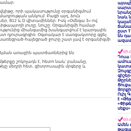
համար:
այսպի
սարսա
վկիթը, որի պակասությունը օրգանիզմում
նրանց
ադրության անկում: Բացի այդ, ձուն
նաև ն
եր, В12 և D վիտամիններ: Իսկ «Օմեգա 3»-ով
կալան
ձիթապտղի յուղը, նուշը: Օրգանիզմի համար
ճանաչ
ությունից միանգամից խանգարվում է նյարդային
ըստ T
ատ դյուրագրգիռ: Օգտակար է սառցակտորը գցել
են դ
ել, սառեցրած-հալեցրած ջուրը շատ լավ է օրգանիզմի
ազատ
05-
կման առաջին պատճառներից են:
Դուա 
երքը շոկոլադն է, հետո նաև՝ բանանը,
ամուս
յը մեղրի հետ, ցիտրուսային մրգերը և
կատա
Զույգ
գիշեր
Թըրնե
Ցուցա
Յորքի
Ուիլ 
է «Թե
«Փիթ
սեքս»
03-
Ամեն 
թագա