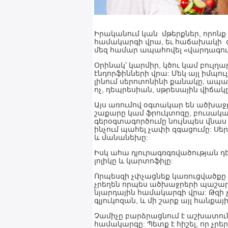
Իրականում կան մթերքներ, որոնք
համակարգի վրա, եւ հաճախակի օ
մեզ համար ապահովել «վարդագու
Օրինակ՝ կարմիր, կծու կամ բուլղ
էնդորֆինների վրա: Մեկ այլ իմպու
լինում սերոտոնինի քանակը, ապա
ոչ, դեպրեսիան, սթրեսային վիճակ
Այս առումով օգտակար են ածխաջր
շաքարը կամ ֆրուկտոզը, բուսական
գերօգտագործումը նույնպես վնաս
ինչում պահել չափի զգացումը: Ս
և մանանեխը:
Իսկ ահա դյուրագռգռվածության դե
լոլիկը և կարտոֆիլը:
Որպեսզի չփչացնեք կառուցվածքը 
չրեղեն որպես ածխաջրերի պաշար:
նյարդային համակարգի վրա: Թզի չ
գլյուկոզան, և մի շարք այլ հանքայի
Չամիչը բարձրացնում է աշխատուն
համակարգը: Պետք է հիշել, որ չր