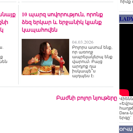
հիմք 
կանայք
10 պարզ սովորություն, որոնք
LAD
քնի
ձեզ երկար և երջանիկ կյանք
կ
կապահովեն
04.03.2026
ա.
Բոլորս ասում ենք,
որ առողջ
նք
ապրելակերպ ենք
նեն
վարում։ Բայց
արդյոք դա
իսկապե՞ս
այդպես է։
Բաժնի բոլոր նյութերը
Վիենն
«Եվրա
հաղթե
Dara-
երգը`
ՕՐՎԱ