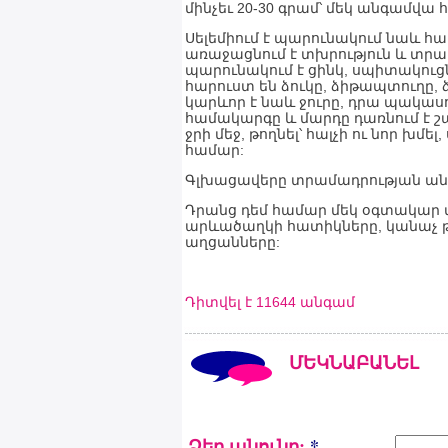
մինչեւ 20-30 գրամ՝ մեկ անգամվա 
Սելեմիում է պարունակում նաև հա
առաջացնում է տխրություն և տրամ
պարունակում է ցինկ, սպիտակուցն
հարուստ են ձուկը, ձիթապտուղը, 
կարևոր է նաև ջուրը, դրա պակաս
համակարգը և մարդը դառնում է շ
ջրի մեջ, թողնել՝ հալչի ու նոր խմ
համար:
Գլխացավերը տրամադրության ան
Դրանց դեմ համար մեկ օգտակար մթ
արևածաղկի հատիկները, կանաչ թե
աղցանները:
Դիտվել է 11644 անգամ
ՄԵԿՆԱԲԱՆԵԼ
Ձեր անունը:
*