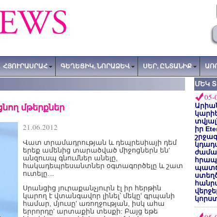
ՀՅՈՒՐԱՍՐԱՀ
ԳԵՂԵՑԻԿ, ՆՈՐԱՁԵՎ
ՍԵՐ, ԸՆՏԱՆԻՔ
ԱՌ
ՄԵԿ 
05-
ցնող
մթերքներ
Արիա
կարիե
տվյալ
21.06.2012
իր Et
շրջա
Վատ տրամադրության և դեպրեսիայի դեմ
կդադա
երեք ամենից տարածված միջոցներն են'
ժամա
անզուսպ գնումներ անելը,
հրապա
հակադեպրեսանտներ օգտագործելը և շատ
պատճ
ուտելը…
ստեղ
հանրա
Սրանցից յուրաքանչյուրն էլ իր հերթին
վերջե
կարող է վտանգավոր լինել՝ մեկը' գրպանի
կորստ
համար, մյուսը' առողջության, իսկ ահա
երրորդը' արտաքին տեսքի: Բայց եթե