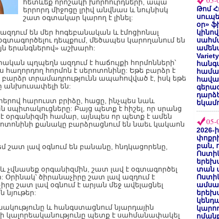
05-
հետևեք որոշակի խորհուրդների, ապա
Թոմ Հ
երրորդ միջոցը լրիվ անվնաս և նույնիսկ
սուպե
շատ օգտակար կարող է լինել:
օր» ֆ
 ազդում են մեր հոգեբանական և էմոցիոնալ
կինով
գտագործելու դեպքում, մեծապես կարողանում են
սահմա
յն երանգներով» աշխարհ:
ամենա
Varie
արական պղպեղն ազդում է հաճույքի հորմոնների՝
հանգս
լս հաղորդող հորմոն է սերոտոնինը: Եթե բարձր է
համա
 բարձր տրամադրությունն ապահովված է, իսկ եթե
հավաք
ը անխուսափելի են:
գերազ
դարձ
երով հարուստ բրիձը, հացը, ինչպես նաև
եկամո
 սպիտակուցները: Բայց պետք է հիշել, որ սրանց
 է օրգանիզմի համար, այնպես որ պետք է ամեն
05-
երոտոնինի քանակը բարձրացնում են նաեւ կակաոն
2026-
փոքրի
բան, 
մ շատ լավ օգնում են բանանը, հնդկացորենը,
Ոստիկ
երեխա
և չվնասեք օրգանիզմին, շատ լավ է օգտագործել
տան փ
 Օրինակ՝ ծիրանաչիրը շատ լավ ազդում է
Ոստիկ
իրը շատ լավ օգնում է արյան մեջ ավելացնել
ամսա
ն նյութեր:
երեխա
կենդա
ակությունը և հանգստացնում նյարդային
կարող
երի կալորեականությունը պետք է սահմանափակել
ոմանք