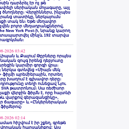
սին դարձրել էր ոչ թե
փելի սերիական մոլագարը, այլ
 ծնողները։ Վերջիններս, ինչպես
րանց տատիկը, ներկայումս
քի տակ են։ Եթե մեղավոր
վեն բոլոր մեղադրանքներով,
he New York Post-ի, նրանք կարող
ատապարտվել մինչև 192 տարվա
ազրկման։
08-2026 03:42
Լիպան և Քալում Թըրները որպես
նական զույգ իրենց դեբյուտը
րեցին կարմիր գորգի վրա։
ը ներկա գտնվեց «Միայն մեկ
» ֆիլմի պրեմիերային, որտեղ
րը խաղում է գլխավոր դերը։
դրությունը տեղի ունեցավ Նյու
 SVA թատրոնում։ Սա ռեժիսոր
Գլաքի վերջին ֆիլմն է, որը հայտնի
թև վարքով գերազանցիկը»,
եր ճագարը» և «Ընկերներական
 ֆիլմերով։
08-2026 02:14
ամառ հիշվում է իր շքեղ, գրեթե
վորական հարսանիքով: Այս