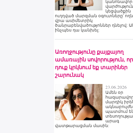
կանոնավոր
վարժությու
կեցվածքին
ուղղված մարզման օգուտները՝ ող
վրա ասիմետրիկ
ծանրաբենվածությոններ դնելով: Ա
ինչպես դա կանխել:
Առողջությունը քայքայող
ամառային սովորություն, ո
դուք կրկնում եք տարիներ
շարունակ
23.06.2026
Ամեն օր
հազարավո
մարդիկ իրե
ակնաբույժն
պատմում ե
տեսողությա
արագ
վատթարացման մասին: