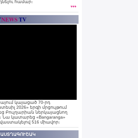
դնելու համար։
Y
NEWS
TV
այում կայացած 70-րդ
տեսիլ 2026» երգի մրցույթում
ց Բուլղարիան ներկայացնող
ն։ Նա կատարեց «Bangaranga»
 վաստակելով 516 միավոր։
 ԱՍՏՂԱԳՈՒՇԱԿ