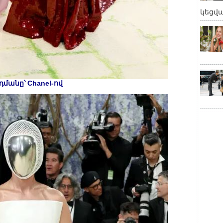
կեցվ
դմանը՝ Chanel-ով