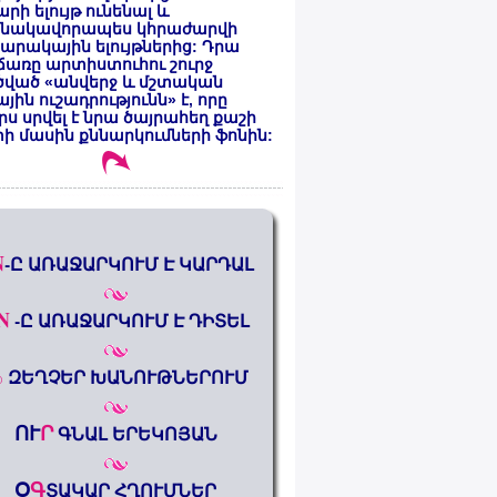
րի ելույթ ունենալ և
նակավորապես կհրաժարվի
րակային ելույթներից: Դրա
առը արտիստուհու շուրջ
ծված «անվերջ և մշտական
յին ուշադրությունն» է, որը
րս սրվել է նրա ծայրահեղ քաշի
ի մասին քննարկումների ֆոնին:
N
-Ը ԱՌԱՋԱՐԿՈՒՄ Է ԿԱՐԴԱԼ
N
-Ը ԱՌԱՋԱՐԿՈՒՄ Է ԴԻՏԵԼ
%
ԶԵՂՉԵՐ ԽԱՆՈՒԹՆԵՐՈՒՄ
ՈՒ
Ր
ԳՆԱԼ ԵՐԵԿՈՅԱՆ
Օ
Գ
ՏԱԿԱՐ ՀՂՈՒՄՆԵՐ