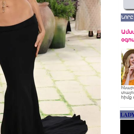
ՆՈՐԸ
Ամս
օգոս
հնար
տալո
հիմք 
LAD