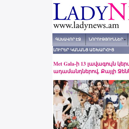
ԳԼԽԱՎՈՐ ԷՋ
ՆՈՐՈՒԹՅՈՒՆՆԵՐ
ԼՈՒՐԵՐ ԿԱՆԱՆՑ ԱՇԽԱՐՀԻՑ
Met Gala-ի 13 լավագույն կե
ադամանդներով, Քայլի Ջեննե