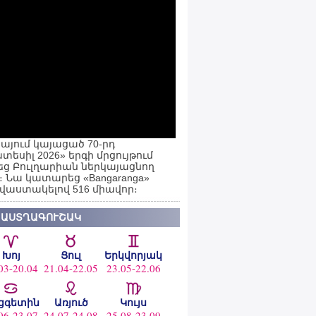
այում կայացած 70-րդ
տեսիլ 2026» երգի մրցույթում
ց Բուլղարիան ներկայացնող
ն։ Նա կատարեց «Bangaranga»
 վաստակելով 516 միավոր։
 ԱՍՏՂԱԳՈՒՇԱԿ
Խոյ
Ցուլ
Երկվորյակ
03-20.04
21.04-22.05
23.05-22.06
ցգետին
Առյուծ
Կույս
06-23.07
24.07-24.08
25.08-23.09