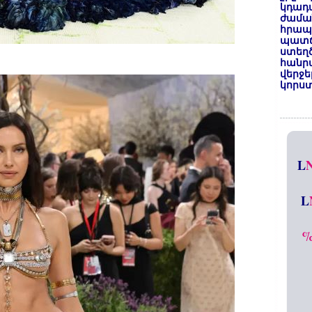
կդադա
ժամա
հրապա
պատճ
ստեղ
հանրա
վերջե
կորստ
L
L