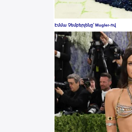
Էմմա Չեմբերլենը՝ Mugler-ով