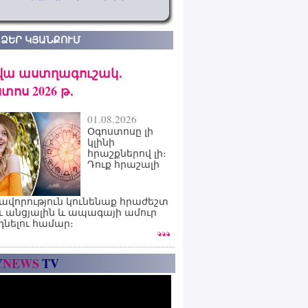
 ՁԵՐ ԿՅԱՆՔՈՒՄ
վա աստղագուշակ․
տոս 2026 թ․
01.08.2026
Օգոստոսը լի
կլինի
հրաշքներով լի։
Դուք հրաշալի
ավորություն կունենաք հրաժեշտ
ւ անցյալին և ապագայի ամուր
դնելու համար։
Y
NEWS
TV