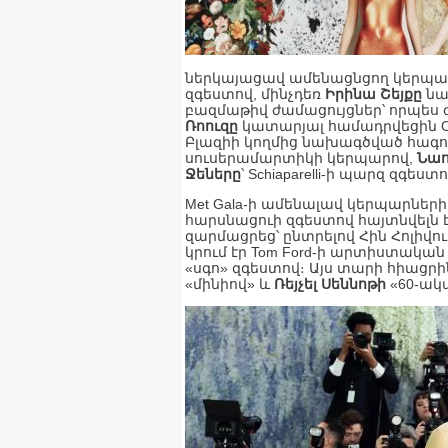
ներկայացավ ամենացնցող կերպարնե
զգեստով, մինչդեռ
Իրինա Շեյքը
նա
բազմաթիվ ժամացույցներ՝ որպես 
Ռոուզը
կատարյալ համադրվեցին C
Բլազիի կողմից նախագծված հագո
սուսերամարտիկի կերպարով,
Նաո
Ջեները
՝ Schiaparelli-ի պարզ զգեստո
Met Gala-ի ամենալավ կերպարներ
հարսնացուի զգեստով հայտնվելն 
զարմացրեց՝ ընտրելով Հին Հոլիվու
կրում էր Tom Ford-ի արտիստական
«սգո» զգեստով։ Այս տարի հիացր
«մինիով» և
Ռեյչել Սեննոթի
«60-ակ