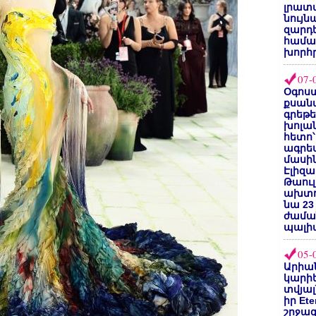
լրատվ
նույն
զարդե
համա
խորհ
07-
Օգոստ
քսանվ
գրեթ
խոլա
հետո՝
ագրե
մասին
Էլիզա
Թաուլ
ախտոր
նա 23
ժամա
պալի
05-
Արիա
կարիե
տվյալ
իր Et
շրջա