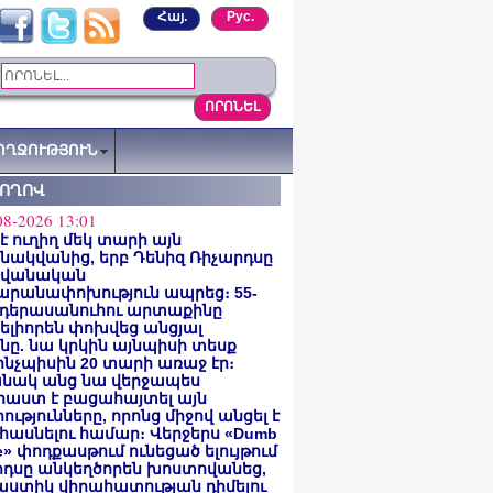
Հայ.
Рус.
ՈՂՋՈՒԹՅՈՒՆ
ՏՈՂՈՎ
08-2026 13:01
 է ուղիղ մեկ տարի այն
ակվանից, երբ Դենիզ Ռիչարդսը
վանական
արանափոխություն ապրեց։ 55-
 դերասանուհու արտաքինը
լիորեն փոխվեց անցյալ
ը. նա կրկին այնպիսի տեսք
 ինչպիսին 20 տարի առաջ էր։
նակ անց նա վերջապես
աստ է բացահայտել այն
ությունները, որոնց միջով անցել է
հասնելու համար։ Վերջերս «Dumb
e» փոդքասթում ունեցած ելույթում
րդսը անկեղծորեն խոստովանեց,
աստիկ վիրահատության դիմելու