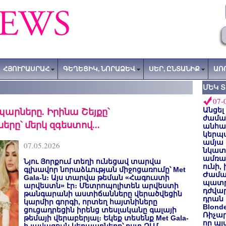
ՀՅՈՒՐԱՍՐԱՀ
ԳԵՂԵՑԻԿ, ՆՈՐԱՁԵՎ
ՍԵՐ, ԸՆՏԱՆԻՔ
ԱՌ
ՄԵԿ 
07-
րպարները. Իրինա Շեյքը՝
Անցել
ժաման
րը՝ մերկ զգեստով...
անհա
կերպ
ամյա
07.05.2026
նկատե
ամռան
Նյու Յորքում տեղի ունեցավ տարվա
ունի,
գլխավոր նորաձևության միջոցառումը՝ Met
Ժամա
Gala-ն։ Այս տարվա թեման «Հագուստի
պատր
արվեստն» էր։ Մետրոպոլիտեն արվեստի
դժվար
թանգարանի աստիճանները վերածվեցին
դրան 
կարմիր գորգի, որտեղ հայտնիները
Blond
ցուցադրեցին իրենց տեսլականը գալայի
Ռիչա
թեմայի վերաբերյալ։ Եկեք տեսենք Met Gala-
որ պլ