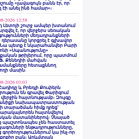
ոշումը «լավագույն բանն էր, որ
 էի անել ինձ համար»։
08-2026 12:58
 Լետոյի շուրջ ամպեր խտանում
արզվել է, որ վերջերս սեռական
ությունների մեղադրանքների
 դերասանը կորցրել է գլխավոր
 Նա պետք է նկարահանվեր Բարի
ոնի «Սպանությունը»
ական թրիլերում, որը պատմում
 Ֆ. Քենեդիի մահվան
ամանքները հետաքննող
ողի մասին
։
08-2026 03:03
Հադիդը և Բրեդլի Քուփերն
րություն են գրավել Փարիզում
 վերջին հայտնությամբ։ Զույգը
անիքի նախապատրաստության
րի տարածման հիմք դրեց՝
արակայնորեն հայտնվելով
նական մատանիներով։ Չնայած
ք պաշտոնապես չեն հաստատել
ագուների ենթադրությունները,
 գործողություւներում կա ինչ-որ
քրքիր բան։ Արևմտյան