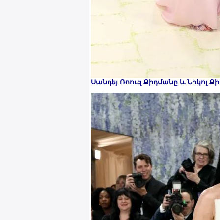
Սանդեյ Ռոուզ Քիդմանը և Նիկոլ Քի