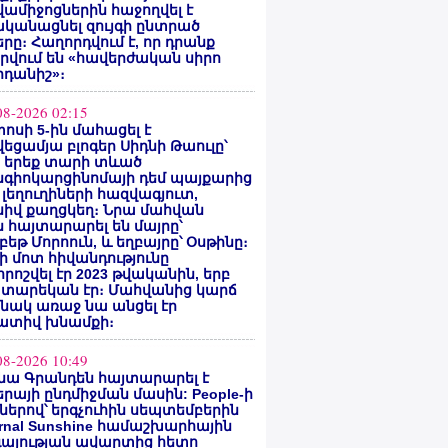
ամիջոցներին հաջողվել է
ականացնել զույգի ընտրած
րը։ Հաղորդվում է, որ դրանք
րվում են «հավերժական սիրո
րդանիշ»։
08-2026 02:15
ոսի 5-ին մահացել է
եցամյա բլոգեր Սիդնի Թաուլը՝
ե երեք տարի տևած
նգիոկարցինոմայի դեմ պայքարից
 լեղուղիների հազվագյուտ,
սիվ քաղցկեղ։ Նրա մահվան
 հայտարարել են մայրը՝
բեթ Մորոուն, և եղբայրը՝ Օսթինը։
ի մոտ հիվանդությունը
ոշվել էր 2023 թվականին, երբ
 տարեկան էր։ Մահվանից կարճ
նակ առաջ նա անցել էր
ատիվ խնամքի։
08-2026 10:49
նա Գրանդեն հայտարարել է
րայի ընդմիջման մասին: People-ի
ներով՝ երգչուհին սեպտեմբերին
ernal Sunshine համաշխարհային
գայության ավարտից հետո