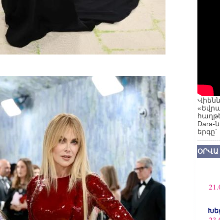
Վիենն
«Եվրա
հաղթե
Dara-
երգը`
ՕՐՎԱ
21.
Խե
23.