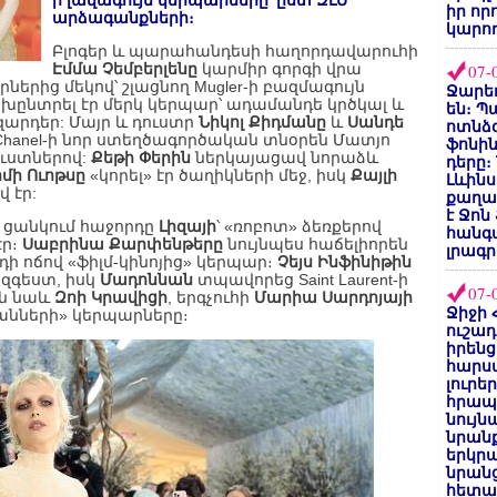
ի լավագույն կերպարները՝ ըստ ԶԼՄ
իր որ
արձագանքների։
կարող
Բլոգեր և պարահանդեսի հաղորդավարուհի
Էմմա Չեմբերլենը
կարմիր գորգի վրա
07-
րից մեկով՝ շլացնող Mugler-ի բազմագույն
Ջարեդ
խընտրել էր մերկ կերպար՝ ադամանդե կրծկալ և
են։ Պ
զարդեր: Մայր և դուստր
Նիկոլ Քիդմանը
և
Սանդե
ոտնձգ
hanel-ի նոր ստեղծագործական տնօրեն Մատյո
ֆոնին
ւստներով:
Քեթի Փերին
ներկայացավ նորաձև
դերը։
մի Ուոթսը
«կորել» էր ծաղիկների մեջ, իսկ
Քայլի
Լևինս
վ էր:
քաղաք
է Ջոն
ի ցանկում հաջորդը
Լիզայի
՝ «ռոբոտ» ձեռքերով
հանգ
էր։
Սաբրինա Քարփենթերը
նույնպես հաճելիորեն
լրագր
դի ոճով «ֆիլմ-կինոյից» կերպար։
Չեյս Ինֆինիթին
 զգեստ, իսկ
Մադոննան
տպավորեց Saint Laurent-ի
07-
ին նաև
Զոի Կրավիցի
, երգչուհի
Մարիա Սարդոյայի
Ջիջի 
անների» կերպարները։
ուշադ
իրենց
հարս
լուրե
հրապ
նույ
նրան
երկրպ
նրանց
հետա