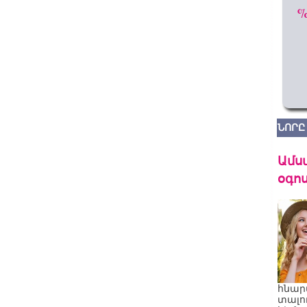
ՆՈՐԸ
Ամս
օգոս
հնար
տալո