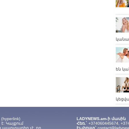
կանա
են կա
կեցվ
hyperlink)
LADYNEWS.am-ի մասին
է: Կայքում
Հեռ.`
+374060445674, +37
 պարտադիր չէ, որ
Էլ-փոստ`
contact@ladyne