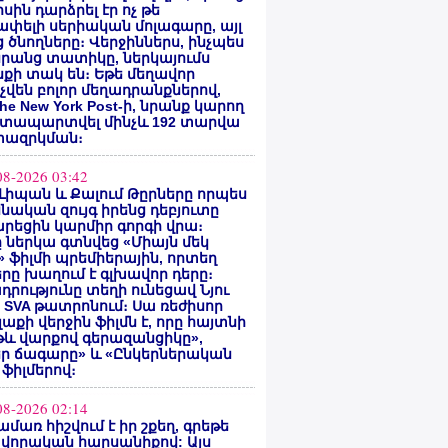
սին դարձրել էր ոչ թե
փելի սերիական մոլագարը, այլ
 ծնողները։ Վերջիններս, ինչպես
րանց տատիկը, ներկայումս
քի տակ են։ Եթե մեղավոր
վեն բոլոր մեղադրանքներով,
he New York Post-ի, նրանք կարող
ատապարտվել մինչև 192 տարվա
ազրկման։
08-2026 03:42
Լիպան և Քալում Թըրները որպես
նական զույգ իրենց դեբյուտը
րեցին կարմիր գորգի վրա։
ը ներկա գտնվեց «Միայն մեկ
» ֆիլմի պրեմիերային, որտեղ
րը խաղում է գլխավոր դերը։
դրությունը տեղի ունեցավ Նյու
 SVA թատրոնում։ Սա ռեժիսոր
Գլաքի վերջին ֆիլմն է, որը հայտնի
թև վարքով գերազանցիկը»,
եր ճագարը» և «Ընկերներական
 ֆիլմերով։
08-2026 02:14
ամառ հիշվում է իր շքեղ, գրեթե
վորական հարսանիքով: Այս