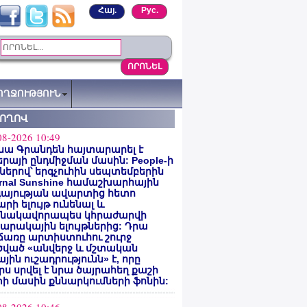
Հայ.
Рус.
ՈՂՋՈՒԹՅՈՒՆ
ՏՈՂՈՎ
08-2026 10:49
նա Գրանդեն հայտարարել է
րայի ընդմիջման մասին: People-ի
ներով՝ երգչուհին սեպտեմբերին
ernal Sunshine համաշխարհային
գայության ավարտից հետո
րի ելույթ ունենալ և
նակավորապես կհրաժարվի
րակային ելույթներից: Դրա
առը արտիստուհու շուրջ
ծված «անվերջ և մշտական
յին ուշադրությունն» է, որը
րս սրվել է նրա ծայրահեղ քաշի
ի մասին քննարկումների ֆոնին: