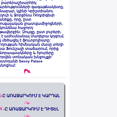
 բարձրաշխարհիկ
արձությունների գագաթնակետը,
նաբար, կլինի Կրիշտիանու
դուի և Ջորջինա Ռոդրիգեսի
նիքը, որը, ըստ
ուգալական լրատվամիջոցների,
կունենա հաջորդ
ավերջին: Զույգը, ըստ լուրերի,
լ է ամուսնանալ Մադեյրա կղզում,
 մեծացել է ֆուտբոլիստը:
ողության հիմնական մասը տեղի
նա Ֆունշալի տաճարում, որից
նորապսակները և հյուրերը
որվեն տոնական խնջույքի՝
ստղանի Savoy Palace
անոցում:
N
-Ը ԱՌԱՋԱՐԿՈՒՄ Է ԿԱՐԴԱԼ
N
-Ը ԱՌԱՋԱՐԿՈՒՄ Է ԴԻՏԵԼ