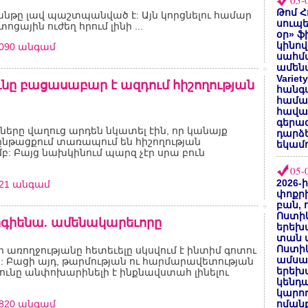
05-
Թոմ Հ
նթը լավ պաշտպանված է: Այն կորցնելու համար
սուպե
ոցային ուժեղ հրում լինի ...
օր» ֆ
կինով
9090 անգամ
սահմա
ամենա
Varie
ւնը բացասաբար է ազդում հիշողության
հանգս
համա
հավաք
գերազ
երը վաղուց արդեն նկատել էին, որ կանայք
դարձ
ընթացքում տառապում են հիշողության
եկամո
: Բայց նախկինում պարզ չէր սրա բուն
05-
2026-
921 անգամ
փոքրի
բան, 
Ոստիկ
իգիենա. ամենակարեւորը
երեխա
տան փ
Ոստիկ
 առողջությանը հետեւելը սկսվում է ինտիմ գոտու
ամսա
: Բացի այդ, թարմության ու հարմարավետության
երեխա
ունը անփոխարինելի է ինքնավստահ լինելու
կենդա
կարող
4820 անգամ
ոմանք