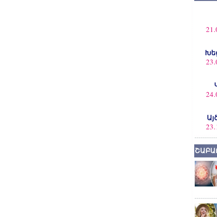
21.
Խե
23.
24.
Այ
23.
ՇԱԲԱ