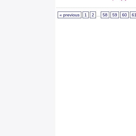
« previous
1
2
...
58
59
60
6