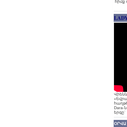
հիմք 
LAD
Վիենն
«Եվրա
հաղթե
Dara-
երգը`
ՕՐՎԱ