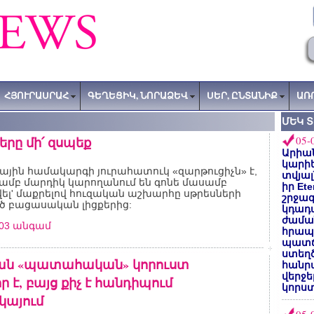
ՀՅՈՒՐԱՍՐԱՀ
ԳԵՂԵՑԻԿ, ՆՈՐԱՁԵՎ
ՍԵՐ, ԸՆՏԱՆԻՔ
ԱՌ
ՄԵԿ 
երը մի՛ զսպեք
05-
Արիա
կարիե
ային համակարգի յուրահատուկ «զարթուցիչն» է,
տվյալ
յամբ մարդիկ կարողանում են գոնե մասամբ
իր Et
ել' մաքրելով հուզական աշխարհը սթրեսների
շրջա
 բացասական լիցքերից:
կդադա
ժամա
903 անգամ
հրապա
պատճ
ստեղ
յան «պատահական» կորուստ
հանրա
վերջե
 է, բայց քիչ է հանդիպում
կորստ
այում