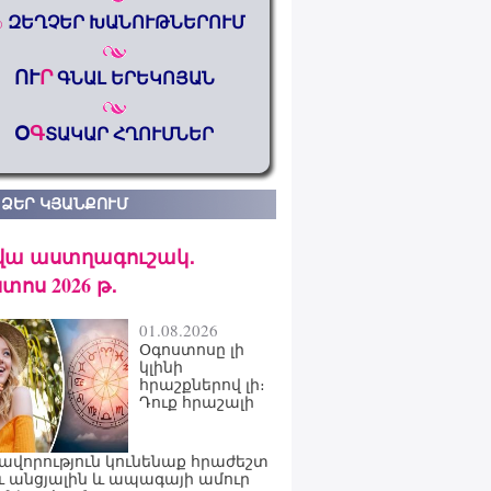
%
ԶԵՂՉԵՐ ԽԱՆՈՒԹՆԵՐՈՒՄ
ՈՒ
Ր
ԳՆԱԼ ԵՐԵԿՈՅԱՆ
Օ
Գ
ՏԱԿԱՐ ՀՂՈՒՄՆԵՐ
 ՁԵՐ ԿՅԱՆՔՈՒՄ
վա աստղագուշակ․
տոս 2026 թ․
01.08.2026
Օգոստոսը լի
կլինի
հրաշքներով լի։
Դուք հրաշալի
ավորություն կունենաք հրաժեշտ
ւ անցյալին և ապագայի ամուր