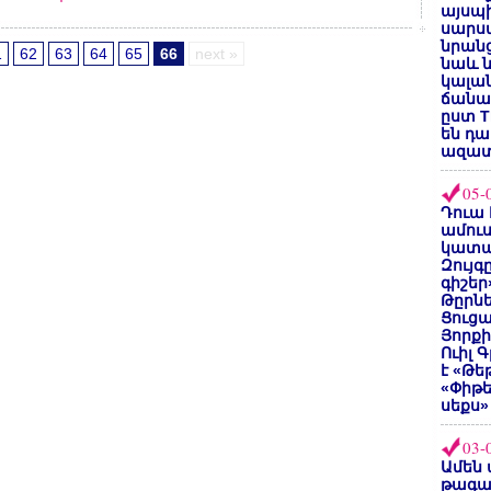
այսպի
սարսա
նրանց
1
62
63
64
65
66
next »
նաև ն
կալան
ճանաչ
ըստ T
են դ
ազատ
05-
Դուա 
ամուս
կատա
Զույգ
գիշեր
Թըրնե
Ցուցա
Յորքի
Ուիլ 
է «Թե
«Փիթ
սեքս»
03-
Ամեն 
թագա