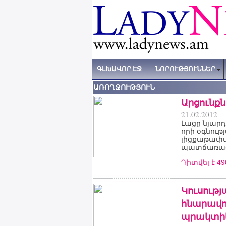
ԳԼԽԱՎՈՐ ԷՋ
ՆՈՐՈՒԹՅՈՒՆՆԵՐ
ԱՌՈՂՋՈՒԹՅՈՒՆ
Արցունքն
21.02.2012
Լացը նյարդ
որի օգնութ
լիցքաթափվ
պատճառած
Դիտվել է 4
Կուսութ
հնարավոր
պրակտիկ