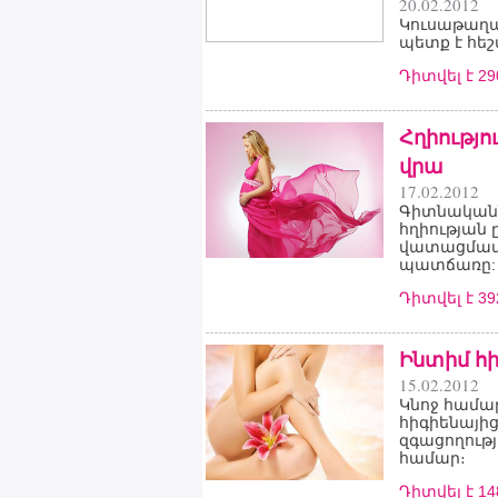
20.02.2012
Կուսաթաղա
պետք է հեշտ
Դիտվել է 2
Հղիությո
վրա
17.02.2012
Գիտնականն
հղիության 
վատացմամբ
պատճառը:
Դիտվել է 3
Ինտիմ հ
15.02.2012
Կնոջ համար
հիգիենայից
զգացողությ
համար։
Դիտվել է 1