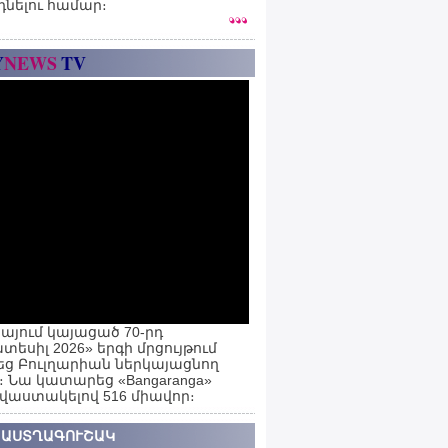
դնելու համար։
Y
NEWS
TV
այում կայացած 70-րդ
տեսիլ 2026» երգի մրցույթում
ց Բուլղարիան ներկայացնող
ն։ Նա կատարեց «Bangaranga»
 վաստակելով 516 միավոր։
 ԱՍՏՂԱԳՈՒՇԱԿ