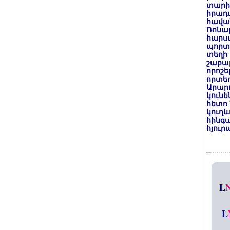
տարի
իրադ
հավա
Ռոնալ
հարսա
պորտ
տեղի 
շաբաթ
որոշե
որտեղ
Արար
կունե
հետո 
կուղև
հինգա
հյուր
L
L