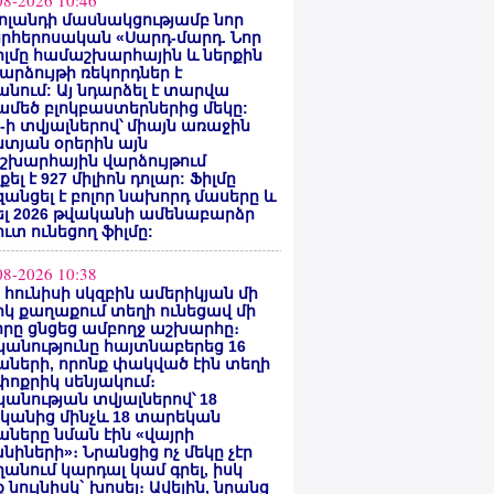
08-2026 10:46
ոլանդի մասնակցությամբ նոր
րհերոսական «Սարդ-մարդ. Նոր
իլմը համաշխարհային և ներքին
արձույթի ռեկորդներ է
նում: Այ նդարձել է տարվա
մեծ բլոկբաստերներից մեկը:
ty-ի տվյալներով՝ միայն առաջին
տյան օրերին այն
շխարհային վարձույթում
ել է 927 միլիոն դոլար: Ֆիլմը
անցել է բոլոր նախորդ մասերը և
ել 2026 թվականի ամենաբարձր
ւտ ունեցող ֆիլմը:
08-2026 10:38
ի հունիսի սկզբին ամերիկյան մի
կ քաղաքում տեղի ունեցավ մի
որը ցնցեց ամբողջ աշխարհը։
անությունը հայտնաբերեց 16
ների, որոնք փակված էին տեղի
ոքրիկ սենյակում։
անության տվյալներով՝ 18
կանից մինչև 18 տարեկան
ները նման էին «վայրի
նիների»։ Նրանցից ոչ մեկը չէր
անում կարդալ կամ գրել, իսկ
 նույնիսկ` խոսել։ Ավելին, նրանց