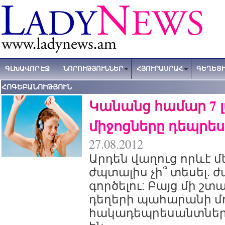
ԳԼԽԱՎՈՐ ԷՋ
ՆՈՐՈՒԹՅՈՒՆՆԵՐ
ՀՅՈՒՐԱՍՐԱՀ
ԳԵՂԵՑԻ
ՀՈԳԵԲԱՆՈՒԹՅՈՒՆ
Կանանց համար
7 
միջոցները դեպրես
27.08.2012
Արդեն վաղուց որևէ մ
ժպտալիս չի՞ տեսել. 
գործելու: Բայց մի շտ
դեղերի պահարանի մո
հակադեպրեսանտները 