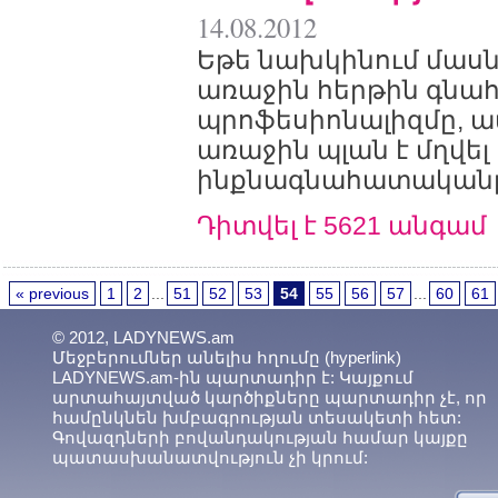
14.08.2012
Եթե նախկինում մաս
առաջին հերթին գնահ
պրոֆեսիոնալիզմը, 
առաջին պլան է մղվել
ինքնագնահատականը.
Դիտվել է 5621 անգամ
« previous
1
2
...
51
52
53
54
55
56
57
...
60
61
© 2012, LADYNEWS.am
Մեջբերումներ անելիս հղումը (hyperlink)
LADYNEWS.am-ին պարտադիր է: Կայքում
արտահայտված կարծիքները պարտադիր չէ, որ
համընկնեն խմբագրության տեսակետի հետ:
Գովազդների բովանդակության համար կայքը
պատասխանատվություն չի կրում: