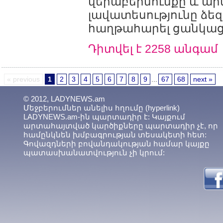
վերաբերմունքը և ա
լավատեսությունը ձեզ
հաղթահարել ցանկաց
Դիտվել է 2258 անգամ
« previous
1
2
3
4
5
6
7
8
9
...
67
68
next »
© 2012, LADYNEWS.am
Մեջբերումներ անելիս հղումը (hyperlink)
LADYNEWS.am-ին պարտադիր է: Կայքում
արտահայտված կարծիքները պարտադիր չէ, որ
համընկնեն խմբագրության տեսակետի հետ:
Գովազդների բովանդակության համար կայքը
պատասխանատվություն չի կրում: