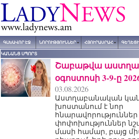
ԳԼԽԱՎՈՐ ԷՋ
ՆՈՐՈՒԹՅՈՒՆՆԵՐ
ՀՅՈՒՐԱՍՐԱՀ
ԳԵՂԵՑԻ
ԿԱՆԱՆՑ ՍՊՈՐՏ
Շաբաթվա աստղագ
օգոստոսի 3-9-ը 202
03.08.2026
Աստղաբանական կա
խոստանում է նոր
հնարավորություննե
փոփոխություններ նշ
մասի համար, բայց մի