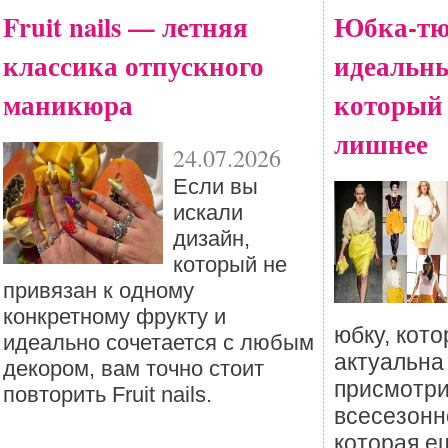
Fruit nails — летняя
Юбка-тю
классика отпускного
идеальны
маникюра
который
лишнее
24.07.2026
Eсли вы
искали
дизайн,
который не
привязан к одному
конкретному фрукту и
юбку, кото
идеально сочетается с любым
актуальна
декором, вам точно стоит
присмотри
повторить Fruit nails.
всесезонн
которая е