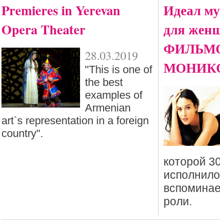
Premieres in Yerevan
Идеал му
Opera Theater
для жен
ФИЛЬМО
28.03.2019
МОНИК
"This is one of
the best
examples of
Armenian
art`s representation in a foreign
country".
которой 3
исполнилос
вспоминае
роли.