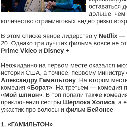
оставаться 
дольше, чем 
количество стриминговых видео резко возр
В этом списке явное лидерство у
Netflix
— 
20. Однако три лучших фильма вовсе не от
Prime Video
и
Disney +
.
Неожиданно на первом месте оказался мю
истории США, а точнее, первому министру
Александру Гамильтону
. На втором мест
комедия
«Борат»
. На третьем — комедия 
«Мой шпион»
. В топ попали также комеди
приключения сестры
Шерлока Холмса
, а
ужастик про волосы и фильм
Бейонсе
.
1. «ГАМИЛЬТОН»