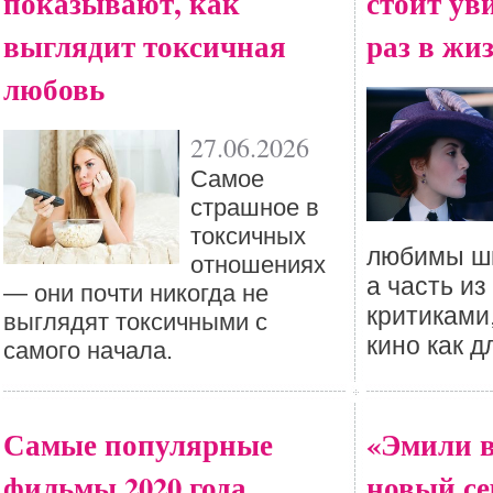
показывают, как
стоит ув
выглядит токсичная
раз в жи
любовь
27.06.2026
Самое
страшное в
токсичных
любимы ши
отношениях
а часть из
— они почти никогда не
критиками,
выглядят токсичными с
кино как д
самого начала.
Самые популярные
«Эмили 
фильмы 2020 года
новый сер