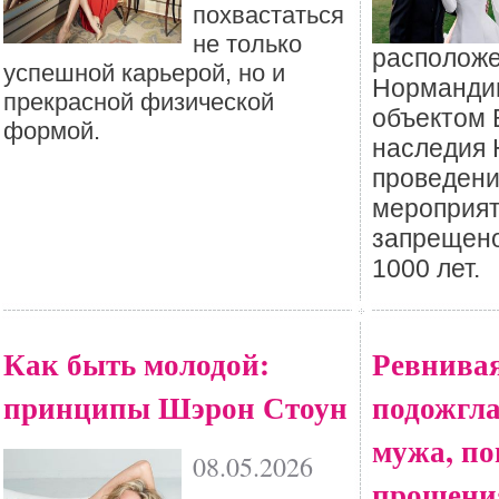
похвастаться
не только
располож
успешной карьерой, но и
Нормандии
прекрасной физической
объектом 
формой.
наследия
проведени
мероприят
запрещено
1000 лет.
Как быть молодой:
Ревнивая
принципы Шэрон Стоун
подожгл
мужа, по
08.05.2026
прощения