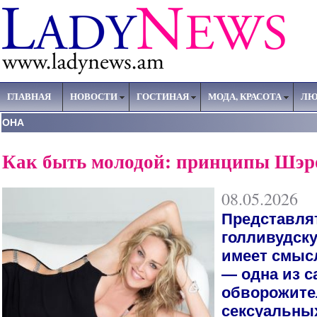
ГЛАВНАЯ
НОВОСТИ
ГОСТИНАЯ
МОДА, КРАСОТА
ЛЮ
ОНА
Как быть молодой: принципы Шэр
08.05.2026
Представля
голливудску
имеет смыс
— одна из 
обворожите
сексуальны