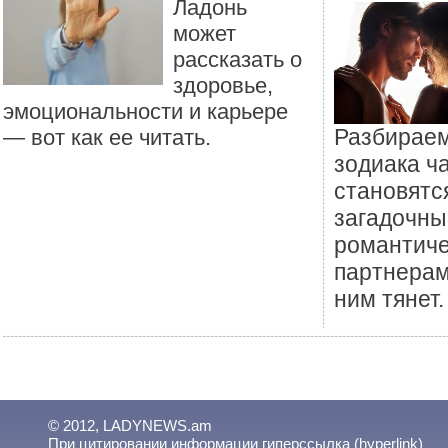
Ладонь
может
рассказать о
здоровье,
эмоциональности и карьере
Разбираем
— вот как ее читать.
зодиака ч
становятс
загадочн
романтич
партнерам
ним тянет.
© 2012, LADYNEWS.am
При цитировании информации гиперссылка (hyperlink)