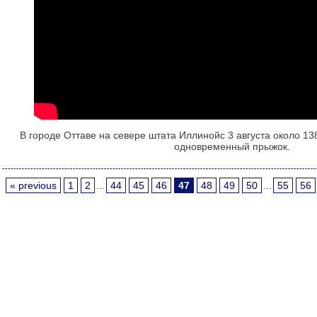
В городе Оттаве на севере штата Иллинойс 3 августа около 1
одновременный прыжок.
« previous
1
2
...
44
45
46
47
48
49
50
...
55
56