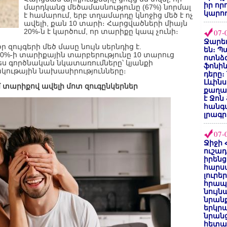
իր որ
մարդկանց մեծամասնությունը (67%) նորմալ
կարող
է համարում, երբ տղամարդը կնոջից մեծ է ոչ
ավելի, քան 10 տարի։ Հարցվածների միայն
20%-ն է կարծում, որ տարիքը կապ չունի։
07-
Ջարեդ
զույգերի մեծ մասը նույն սերնդից է.
են։ Պ
90%-ի տարիքային տարբերությունը 10 տարուց
ոտնձգ
ես գործնական նկատառումները՝ կյանքի
ֆոնին
շակութային նախասիրությունները։
դերը։
Լևինս
մ տարիքով ավելի մոտ զուգընկերներ
քաղաք
է Ջոն
հանգ
լրագր
07-
Ջիջի 
ուշադ
իրենց
հարս
լուրե
հրապ
նույ
նրան
երկրպ
նրանց
հետա