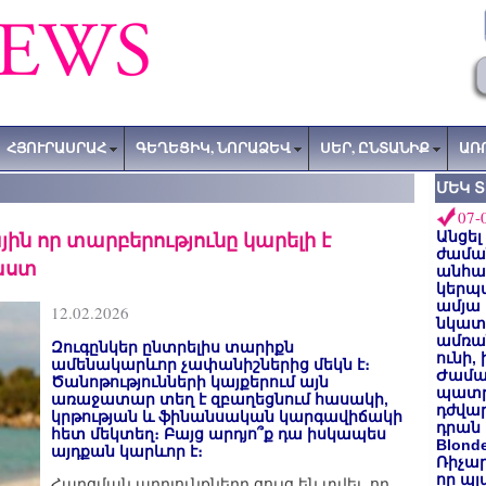
ՀՅՈՒՐԱՍՐԱՀ
ԳԵՂԵՑԻԿ, ՆՈՐԱՁԵՎ
ՍԵՐ, ԸՆՏԱՆԻՔ
ԱՌ
ՄԵԿ 
07-
ին որ տարբերությունը կարելի է
Անցել
ժաման
աստ
անհա
կերպ
ամյա
12.02.2026
նկատե
ամռան
Զուգընկեր ընտրելիս տարիքն
ունի,
ամենակարևոր չափանիշներից մեկն է։
Ժամա
Ծանոթությունների կայքերում այն
պատր
առաջատար տեղ է զբաղեցնում հասակի,
դժվար
կրթության և ֆինանսական կարգավիճակի
դրան 
հետ մեկտեղ։ Բայց արդյո՞ք դա իսկապես
Blond
այդքան կարևոր է։
Ռիչա
որ պլ
Հարցման արդյունքները ցույց են տվել, որ