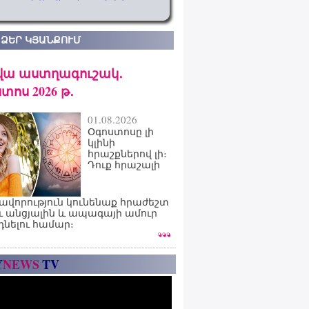
 ՁԵՐ ԿՅԱՆՔՈՒՄ
վա աստղագուշակ․
տոս 2026 թ․
01.08.2026
Օգոստոսը լի
կլինի
հրաշքներով լի։
Դուք հրաշալի
ավորություն կունենաք հրաժեշտ
ւ անցյալին և ապագայի ամուր
դնելու համար։
Y
NEWS
TV