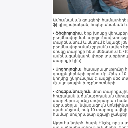
Ամուսնական զույգերի համատեղել
ֆիզիոլոգիական, հոգեբանական և
• Ֆիզիոլոգիա.
երբ խոսքը վերաբեր
բեղմնավորման արդյունավետությու
տարեկանում և սկսում է նվազել 
բեղմնավորուման շրջանն ավելի ե
ռիսկը տարիքի հետ մեծանում է: 
ամենացանկալին փոքր տարբերությ
տարիքի կին):
• Սոցիոլոգիա.
հասարակությունը հ
զուգընկերների որոնում): Մինչև
կողմից ընդունվում է, ավելի մեծ 
մշակութային խոչընդոտների:
• Հոգեբանություն.
մոտ տարիքային
հուզական և ճանաչողական վերաբ
տարբերությունը սովորաբար հանգ
վերաբերյալ նվազագույն կոնֆլիկտ
պահանջում, իսկ 10 տարուց ավել
համար սովորաբար զգալի ջանքեր
Այդուհանդերձ, հարկ է նշել, որ
առանձնահատկություններից: Որոշ