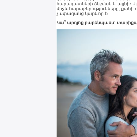
հարազատների ճնշման և այլնի։ Ս
միջև հարաբերությունները, քանի 
չափազանց կարևոր է։
Կա՞ արդյոք բարենպաստ տարիքայ