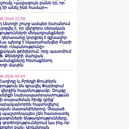
ոշումը «լավագույն բանն էր, որ
 էի անել ինձ համար»։
08-2026 12:58
 Լետոյի շուրջ ամպեր խտանում
արզվել է, որ վերջերս սեռական
ությունների մեղադրանքների
 դերասանը կորցրել է գլխավոր
 Նա պետք է նկարահանվեր Բարի
ոնի «Սպանությունը»
ական թրիլերում, որը պատմում
 Ֆ. Քենեդիի մահվան
ամանքները հետաքննող
ողի մասին
։
08-2026 03:03
Հադիդը և Բրեդլի Քուփերն
րություն են գրավել Փարիզում
 վերջին հայտնությամբ։ Զույգը
անիքի նախապատրաստության
րի տարածման հիմք դրեց՝
արակայնորեն հայտնվելով
նական մատանիներով։ Չնայած
ք պաշտոնապես չեն հաստատել
ագուների ենթադրությունները,
 գործողություւներում կա ինչ-որ
քրքիր բան։ Արևմտյան