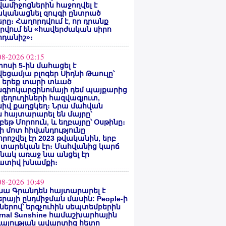
ամիջոցներին հաջողվել է
ականացնել զույգի ընտրած
րը։ Հաղորդվում է, որ դրանք
րվում են «հավերժական սիրո
րդանիշ»։
08-2026 02:15
ոսի 5-ին մահացել է
եցամյա բլոգեր Սիդնի Թաուլը՝
ե երեք տարի տևած
նգիոկարցինոմայի դեմ պայքարից
 լեղուղիների հազվագյուտ,
սիվ քաղցկեղ։ Նրա մահվան
 հայտարարել են մայրը՝
բեթ Մորոուն, և եղբայրը՝ Օսթինը։
ի մոտ հիվանդությունը
ոշվել էր 2023 թվականին, երբ
 տարեկան էր։ Մահվանից կարճ
նակ առաջ նա անցել էր
ատիվ խնամքի։
08-2026 10:49
նա Գրանդեն հայտարարել է
րայի ընդմիջման մասին: People-ի
ներով՝ երգչուհին սեպտեմբերին
ernal Sunshine համաշխարհային
գայության ավարտից հետո