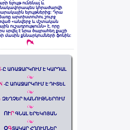
րի ելույթ ունենալ և
նակավորապես կհրաժարվի
րակային ելույթներից: Դրա
առը արտիստուհու շուրջ
ծված «անվերջ և մշտական
յին ուշադրությունն» է, որը
րս սրվել է նրա ծայրահեղ քաշի
ի մասին քննարկումների ֆոնին:
N
-Ը ԱՌԱՋԱՐԿՈՒՄ Է ԿԱՐԴԱԼ
N
-Ը ԱՌԱՋԱՐԿՈՒՄ Է ԴԻՏԵԼ
%
ԶԵՂՉԵՐ ԽԱՆՈՒԹՆԵՐՈՒՄ
ՈՒ
Ր
ԳՆԱԼ ԵՐԵԿՈՅԱՆ
Օ
Գ
ՏԱԿԱՐ ՀՂՈՒՄՆԵՐ