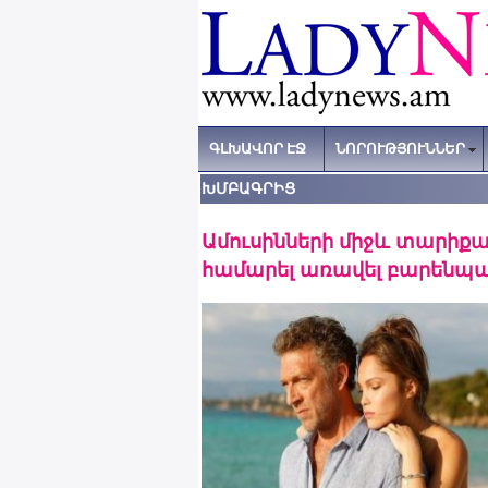
ԳԼԽԱՎՈՐ ԷՋ
ՆՈՐՈՒԹՅՈՒՆՆԵՐ
ԽՄԲԱԳՐԻՑ
Ամուսինների միջև տարիքայ
համարել առավել բարենպ