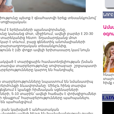
ՆՈՐԸ
իությունը պետք է գնահատվի երեք տեսանկյունով՝
 սոցիալական։
Ամս
ում է երեխաների պլանավորմանը,
օգոս
նը կանանց մոտ, միջինում, ավելի բարձր է 20-30
35 տարեկանից հետո: Տղամարդկանց մոտ
րկար է տևում, բայց գենետիկ անոմալիաների
Վերարտադրողական տեսանկյունից,
ունն է (մի փոքր ավելի երիտասարդ կամ նույն
ակված է տարիքային համատեղելիության (նման
 10 տարվա տարբերությունը սովորաբար շրջապատի
տարբերությունները կարող են հանդիպել
հնար
տալո
 տարբերությունները նպաստում են նմանատիպ
հիմք 
երմունքի ձևավորմանը: Մինչև հինգ տարվա
եցնում է կյանքի հիմնական սցենարների
ների, 5-10 տարին՝ ավելի հաճախ է փոխզիջումներ
LAD
իի դեպքում՝ հարաբերությունները պահպանելու
 են պահանջվում:
 շատ բան կախված է անհատական
 մարդիկ ավելի հեշտ են համաձայնության գալիս