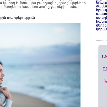
կդադա
ա կարող է մեծապես բարդացնել զուգընկերների
ժամա
որ ծնողների հավանությունը շատերի համար
հրապա
պատճ
ին տարբերություն
ստեղ
հանրա
վերջե
կորստ
L
L