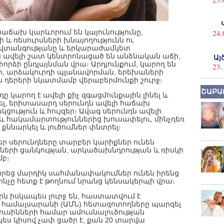
ճախ կարևորում են կայունությունը,
24.
և ռեսուրսների խնայողությունն ու
նվտանգությանը և երկարաժամկետ
 ավելի շատ կենտրոնացած են անձնական աճի,
Այ
րձի ընդլայնման վրա։ Արդյունքում, կարող են
23.
, արձակուրդի պլանավորման, երեխաների
դերերի նկատմամբ վերաբերմունքի շուրջ։
ՇԱԲԱ
ը կարող է ավելի քիչ զգացմունքային լինել և
ել, երիտասարդ սերունդն ավելի հաճախ
ցություն և հույզեր։ Ավագ սերունդն ավելի
 և հակամարտություններից խուսափելու, մինչդեռ
քննարկել և լուծումներ փնտրել։
ր սերունդները տարբեր կարիքներ ունեն
նների ցանկության, արկածախնդրության և ռիսկի
բ։
եց մարդիկ սահմանափակումներ ունեն իրենց
չը հետք է թողնում նրանց կենսակերպի վրա։
երն իսկապես լուրջ են, հաստատվում է
ի համալսարանի (ԱՄՆ) հետազոտողները պարզել
մուսինների համար ամուսնալուծության
ս կիսով չափ ցածր է, քան 20 տարվա