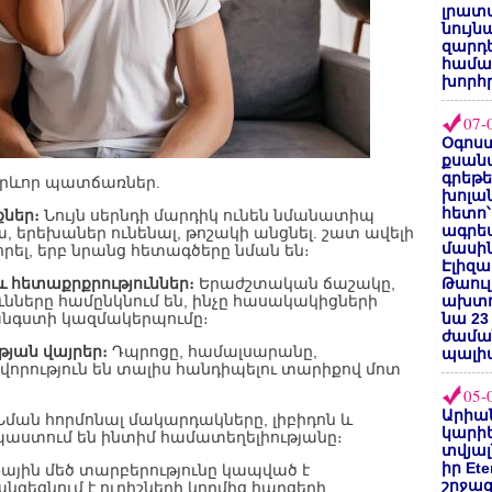
լրատվ
նույն
զարդե
համա
խորհ
07-
Օգոստ
քսանվ
գրեթ
արևոր պատճառներ.
խոլա
հետո՝
ներ։
Նույն սերնդի մարդիկ ունեն նմանատիպ
ագրե
, երեխաներ ունենալ, թոշակի անցնել. շատ ավելի
մասին
րել, երբ նրանց հետագծերը նման են։
Էլիզա
և հետաքրքրություններ։
Երաժշտական ճաշակը,
Թաուլ
ւնները համընկնում են, ինչը հասակակիցների
ախտոր
անգստի կազմակերպումը։
նա 23
ժամա
թյան վայրեր։
Դպրոցը, համալսարանը,
պալի
որություն են տալիս հանդիպելու տարիքով մոտ
05-
Արիա
ման հորմոնալ մակարդակները, լիբիդոն և
կարիե
աստում են ինտիմ համատեղելիությանը։
տվյալ
իր Et
ային մեծ տարբերությունը կապված է
շրջա
եցնում է ուրիշների կողմից հարցերի,