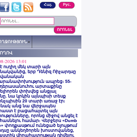
Հայ.
Рус.
ՈՂՋՈՒԹՅՈՒՆ
ՏՈՂՈՎ
08-2026 13:01
 է ուղիղ մեկ տարի այն
ակվանից, երբ Դենիզ Ռիչարդսը
վանական
արանափոխություն ապրեց։ 55-
 դերասանուհու արտաքինը
լիորեն փոխվեց անցյալ
ը. նա կրկին այնպիսի տեսք
 ինչպիսին 20 տարի առաջ էր։
նակ անց նա վերջապես
աստ է բացահայտել այն
ությունները, որոնց միջով անցել է
հասնելու համար։ Վերջերս «Dumb
e» փոդքասթում ունեցած ելույթում
րդսը անկեղծորեն խոստովանեց,
աստիկ վիրահատության դիմելու