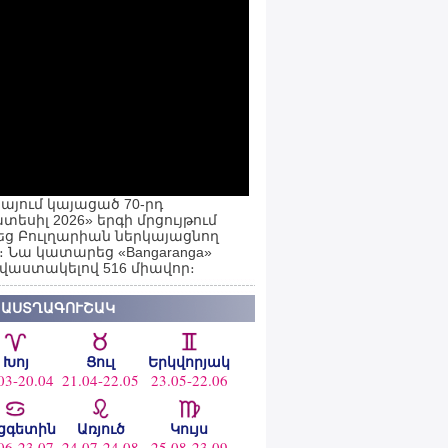
այում կայացած 70-րդ
տեսիլ 2026» երգի մրցույթում
ց Բուլղարիան ներկայացնող
ն։ Նա կատարեց «Bangaranga»
 վաստակելով 516 միավոր։
 ԱՍՏՂԱԳՈՒՇԱԿ
Խոյ
Ցուլ
Երկվորյակ
03-20.04
21.04-22.05
23.05-22.06
ցգետին
Առյուծ
Կույս
06-23.07
24.07-24.08
25.08-23.09