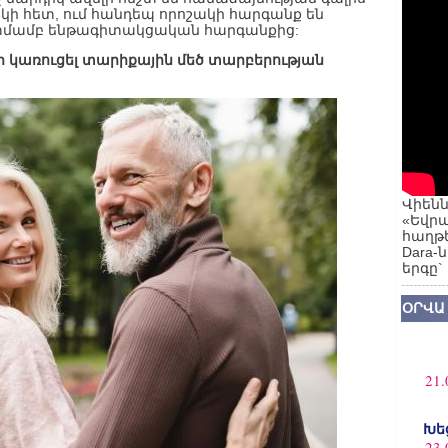
եկի հետ, ում հանդեպ որոշակի հարգանք են
կատմամբ ենթագիտակցական հարգանքից:
եր կառուցել տարիքային մեծ տարբերության
Վիենն
«Եվրա
հաղթե
Dara-
երգը`
ՕՐՎԱ
21.
Խե
23.