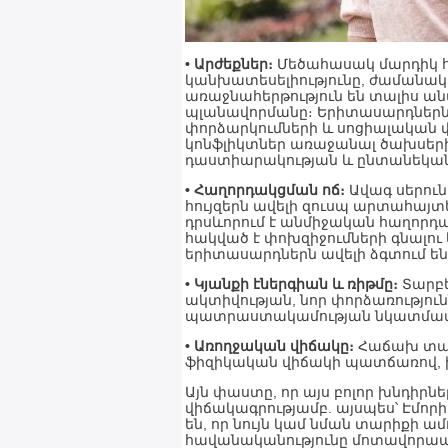
• Արժեքներ։
Մեծահասակ մարդիկ հա
կանխատեսելիությունը, ժամանակի 
առաջնահերթություն են տալիս ա
պլանավորմանը։ Երիտասարդներն
փորձարկումների և սոցիալական փո
կոնֆլիկտներ առաջանալ ծախսերի
դաստիարակության և ընտանեկան 
• Հաղորդակցման ոճ։
Ավագ սերունդ
հույզերն ավելի զուսպ արտահայտ
դրսևորում է անմիջական հաղորդակ
հակված է փոխզիջումների գնալու
երիտասարդներն ավելի ձգտում են 
• Կյանքի էներգիան և ռիթմը։
Տարբե
ակտիվության, նոր փորձառությու
պատրաստակամության նկատմամ
• Առողջական վիճակը։
Հաճախ տար
ֆիզիկական վիճակի պատճառով, ին
Այն փաստը, որ այս բոլոր խնդիրն
վիճակագրությամբ. այսպես՝ Էմոր
են, որ նույն կամ նման տարիքի ա
հավանականությունը մոտավորապե