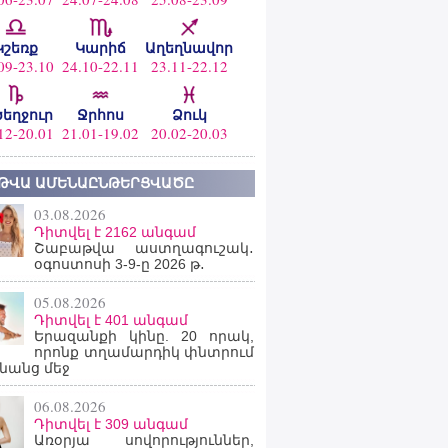
Կշեռք
Կարիճ
Աղեղնավոր
09-23.10
24.10-22.11
23.11-22.12
ծեղջուր
Ջրհոս
Ձուկ
12-20.01
21.01-19.02
20.02-20.03
ԹՎԱ ԱՄԵՆԱԸՆԹԵՐՑՎԱԾԸ
03.08.2026
Դիտվել է 2162 անգամ
Շաբաթվա աստղագուշակ․
օգոստոսի 3-9-ը 2026 թ․
05.08.2026
Դիտվել է 401 անգամ
Երազանքի կինը. 20 որակ,
որոնք տղամարդիկ փնտրում
նանց մեջ
06.08.2026
Դիտվել է 309 անգամ
Առօրյա սովորություններ,