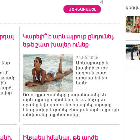
կեցվ
արդալ
Կարելի՞ է արևայրուք ընդունել,
եթե շատ խալեր ունեք
25.06.2026
 ենք
Արևայրուքի և
խալերի շուրջ
ւմ՝
այդքան շատ
թյամբ.
առասպելներ
նին
կան:
կարճ,
քավոր
Ուռուցքաբանները բացահայտել են
արևայրուքի ռիսկերը, և թե ինչպես
դրանք նվազագույնի հասցնել, արդյոք
հնարավոր է գտնել բնական արևայրուքի
անվտանգ այլընտրանք:
անի,
Ինչպես իմանալ, թե արժե