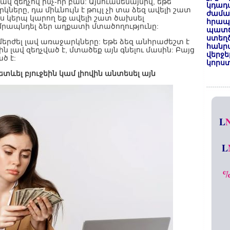
վ զեղչով ինչ-որ բան: Այնուամենայնիվ, եթե
կդադա
երը, դա միևնույն է թույլ չի տա ձեզ ավելի շատ
ժամա
յս կերպ կարող եք ավելի շատ ծախսել
հրապա
մրապնդել ձեր աղքատի մտածողությունը:
պատճ
ստեղ
մերժել լավ առաջարկները: Եթե ձեզ անհրաժեշտ է
հանրա
 լավ զեղչված է, մտածեք այն գնելու մասին: Բայց
վերջե
ած է:
կորստ
ետևել բյուջեին կամ լիովին անտեսել այն
L
L