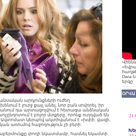
Վիենն
«Եվրա
հաղթե
Dara-
երգը`
ՕՐՎԱ
անսական արդյունքների ուժեղ
ւմ է լուրջ քայլ անել, նոր բան սովորել, իր
գեկանում դա արտացոլվում է հետագա անձնական
ընդոտում է բոլոր մտքերը, որոնք ուղղված են
21.
ւն: Ավտոմատ կերպով ակտիվանում է «խփի, վազի,
ան առումով հաջողություն չի բերի:
Խե
րաբերմունքը փողի նկատմամբ, հասնել եկամտի
23.