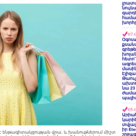
լրատվ
նույն
զարդե
համա
խորհ
07-
Օգոստ
քսանվ
գրեթ
խոլա
հետո՝
ագրե
մասին
Էլիզա
Թաուլ
ախտոր
նա 23
ժամա
պալի
05-
Արիա
կարիե
տվյալ
իր Et
է ենթագիտակցության վրա, և խանութներում միշտ
շրջա