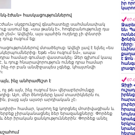
իր որ
կարող
անկ-էժան» հասկացություններով
07-
«էժան» սկզբունքով գնահատելը սահմանափակ
Ջարեդ
ուք ասում եք. «սա թանկ է», հոգեբանությունը դա
են։ Պ
ի չեմ»: Ավելին, այս պահին ուղեղը չի փնտրի
ոտնձգ
դուք ուզում եք:
ֆոնին
դերը։
ություններով մտածելուց։ Ավելի լավ է ելնել «ես
Լևինս
ևակերպումներից։ Եթե «ես ուզում եմ», ապա
քաղաք
դրա համար գումար վաստակել։ Ձեր գլխում կապ
է Ջոն
, և դուք հնարավորություն ունեք դրա համար
հանգ
ե ինչ-որ բան անմիջապես չգնեք, կհայտնվի
լրագր
ր։
07-
 այն, ինչ անհրաժեշտ է
Ջիջի 
 ոչ թե այն, ինչ ուզում ես» վերաբերմունքը
ուշադ
ից։ Այո, մեր ծնողները կամ տատիկներն ու
իրենց
ն, բայց այն այսօր արդիական չէ։
հարս
լուրե
ադիրի» համար, կարող եք կորցնել մոտիվացիան և
հրապ
 երբեք չիրականացնել ձեր երազանքները: Փորձեք
նույ
զ և ձեր իրական ցանկություններին: Փորձեք անել
նրան
երկրպ
նրանց
րաշահում
հետա