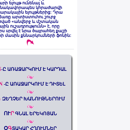
րի ելույթ ունենալ և
նակավորապես կհրաժարվի
րակային ելույթներից: Դրա
առը արտիստուհու շուրջ
ծված «անվերջ և մշտական
յին ուշադրությունն» է, որը
րս սրվել է նրա ծայրահեղ քաշի
ի մասին քննարկումների ֆոնին:
N
-Ը ԱՌԱՋԱՐԿՈՒՄ Է ԿԱՐԴԱԼ
N
-Ը ԱՌԱՋԱՐԿՈՒՄ Է ԴԻՏԵԼ
%
ԶԵՂՉԵՐ ԽԱՆՈՒԹՆԵՐՈՒՄ
ՈՒ
Ր
ԳՆԱԼ ԵՐԵԿՈՅԱՆ
Օ
Գ
ՏԱԿԱՐ ՀՂՈՒՄՆԵՐ