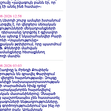
ոշումը «լավագույն բանն էր, որ
 էի անել ինձ համար»։
08-2026 12:58
 Լետոյի շուրջ ամպեր խտանում
արզվել է, որ վերջերս սեռական
ությունների մեղադրանքների
 դերասանը կորցրել է գլխավոր
 Նա պետք է նկարահանվեր Բարի
ոնի «Սպանությունը»
ական թրիլերում, որը պատմում
 Ֆ. Քենեդիի մահվան
ամանքները հետաքննող
ողի մասին
։
08-2026 03:03
Հադիդը և Բրեդլի Քուփերն
րություն են գրավել Փարիզում
 վերջին հայտնությամբ։ Զույգը
անիքի նախապատրաստության
րի տարածման հիմք դրեց՝
արակայնորեն հայտնվելով
նական մատանիներով։ Չնայած
ք պաշտոնապես չեն հաստատել
ագուների ենթադրությունները,
 գործողություւներում կա ինչ-որ
քրքիր բան։ Արևմտյան