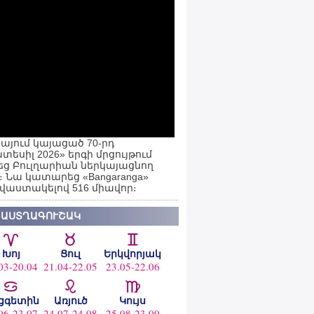
այում կայացած 70-րդ
տեսիլ 2026» երգի մրցույթում
ց Բուլղարիան ներկայացնող
ն։ Նա կատարեց «Bangaranga»
 վաստակելով 516 միավոր։
 ԱՍՏՂԱԳՈՒՇԱԿ
Խոյ
Ցուլ
Երկվորյակ
03-20.04
21.04-22.05
23.05-22.06
ցգետին
Առյուծ
Կույս
06-23.07
24.07-24.08
25.08-23.09