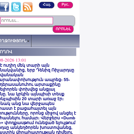
Հայ.
Рус.
ՈՂՋՈՒԹՅՈՒՆ
ՏՈՂՈՎ
08-2026 13:01
 է ուղիղ մեկ տարի այն
ակվանից, երբ Դենիզ Ռիչարդսը
վանական
արանափոխություն ապրեց։ 55-
 դերասանուհու արտաքինը
լիորեն փոխվեց անցյալ
ը. նա կրկին այնպիսի տեսք
 ինչպիսին 20 տարի առաջ էր։
նակ անց նա վերջապես
աստ է բացահայտել այն
ությունները, որոնց միջով անցել է
հասնելու համար։ Վերջերս «Dumb
e» փոդքասթում ունեցած ելույթում
րդսը անկեղծորեն խոստովանեց,
աստիկ վիրահատության դիմելու