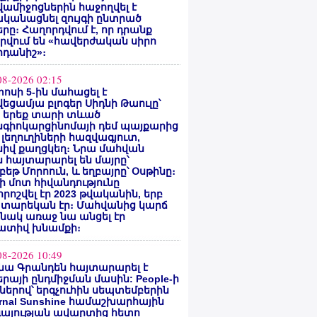
ամիջոցներին հաջողվել է
ականացնել զույգի ընտրած
րը։ Հաղորդվում է, որ դրանք
րվում են «հավերժական սիրո
րդանիշ»։
08-2026 02:15
ոսի 5-ին մահացել է
եցամյա բլոգեր Սիդնի Թաուլը՝
ե երեք տարի տևած
նգիոկարցինոմայի դեմ պայքարից
 լեղուղիների հազվագյուտ,
սիվ քաղցկեղ։ Նրա մահվան
 հայտարարել են մայրը՝
բեթ Մորոուն, և եղբայրը՝ Օսթինը։
ի մոտ հիվանդությունը
ոշվել էր 2023 թվականին, երբ
 տարեկան էր։ Մահվանից կարճ
նակ առաջ նա անցել էր
ատիվ խնամքի։
08-2026 10:49
նա Գրանդեն հայտարարել է
րայի ընդմիջման մասին: People-ի
ներով՝ երգչուհին սեպտեմբերին
ernal Sunshine համաշխարհային
գայության ավարտից հետո