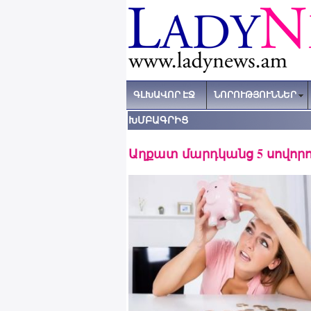
ԳԼԽԱՎՈՐ ԷՋ
ՆՈՐՈՒԹՅՈՒՆՆԵՐ
ԽՄԲԱԳՐԻՑ
Աղքատ մարդկանց 5 սովորո