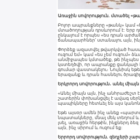
Առաջին սովորություն. մտածել «թ
Բոլոր ապրանքները «թանկ» կամ 
մտածողության դրսևորում է: Երբ դ
ընկալում է որպես «ես դրան արժան
ճանապարհներ՝ ստանալու այն, ինչ 
Փորձեք ազատվել թվարկված հաստաց
ուզում եմ» կամ «ես չեմ ուզում» ձ
անմիջապես կմտածեք, թե ինչպես 
կստեղծվի, որ ապրանքը ցանկալի է
գումար վաստակելու։ Նույնիսկ եթ
երազանք և դրան հասնելու ծրագի
Երկրորդ սովորություն․ անել միայն
«Անել միայն այն, ինչ անհրաժեշտ է,
շատերին փոխանցվել է ավագ սերնդ
պապիկները հետևել են այս կանոնի
Եթե այսօր ամեն ինչ անեք «պարտ
նպատակները, մնալ մեկ տեղում և
լսել, առաջին հերթին, ինքներդ ձե
այն, ինչ սիրում և ուզում եք:
Երրորդ սովորություն. զեղչերի չա