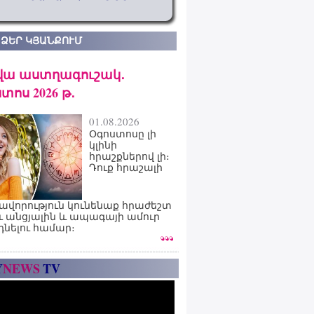
 ՁԵՐ ԿՅԱՆՔՈՒՄ
վա աստղագուշակ․
տոս 2026 թ․
01.08.2026
Օգոստոսը լի
կլինի
հրաշքներով լի։
Դուք հրաշալի
ավորություն կունենաք հրաժեշտ
ւ անցյալին և ապագայի ամուր
դնելու համար։
Y
NEWS
TV