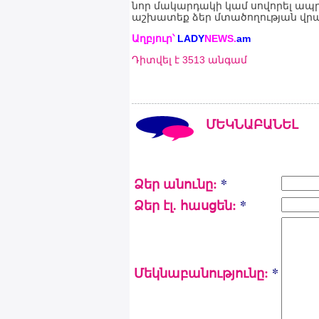
նոր մակարդակի կամ սովորել ապ
աշխատեք ձեր մտածողության վրա 
Աղբյուր՝
LADY
NEWS.
am
Դիտվել է 3513 անգամ
ՄԵԿՆԱԲԱՆԵԼ
Ձեր անունը:
*
Ձեր էլ. հասցեն:
*
Մեկնաբանությունը:
*