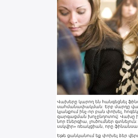
Վախերը կարող են հանգեցնել ֆին
սահմանափակման: Երբ մարդը վախենո
կյանքում ինչ-որ բան փոխել, հո
զարգացման խոչընդոտով: Վախը խոչ
նոր էներգիա, լուծումներ գտնելո
սսկվիր» ռեակցիան, որը ֆինանսակ
Եթե ցանկանում եք փոխել ձեր վե