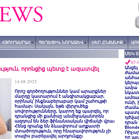
ՀՅՈՒՐԱՍՐԱՀ
ԳԵՂԵՑԻԿ, ՆՈՐԱՁԵՎ
ՍԵՐ, ԸՆՏԱՆԻՔ
ԱՌ
ՄԵԿ 
07-
ւթյուն, որոնցից պետք է ազատվել
Անցել
ժաման
անհա
14.08.2025
կերպ
ամյա
Որոշ գործողություններ կամ արարքներ
նկատե
մարդը կատարում է անգիտակցաբար.
ամռան
օրինակ՝ ինքնաբերաբար կամ շահույթի
ունի,
համար։ Սակայն, եթե վերլուծեք
Ժամա
սովորությունները, կարող եք պարզել, որ
պատր
դրանցից մի քանիսը անմիջականորեն
դժվար
ազդում են ձեր ֆինանսական վիճակի վրա։
դրան 
Հենց դրանք են ձևավորում աղքատի
Blond
մտածողություն, որը հնարավորություն չի
Ռիչա
տալիս բարելավել արդյունքը։
որ պլ