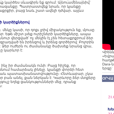
ուք կարծես սևագիրն եք գրում: Այնուամենայնիվ՝
րազանքը: Պատրաստվեք նրան, որ կյանքը
աքրքիր, բայց նաև շատ ավելի դժվար․ այլևս
ի կարծիքներով
եկը կասի, որ դոքւ լրիվ միջակություն եք, մյուսը
ր: Եթե միշտ լսեք ուրիշների կարծիքները, ապա
անուր վերցված՝ ոչ մեկին էլ չեն հետաքրքրում ձեր
 զբաղված են իրենցով և իրենց գործերով: Բոլորին
: Ձեր ուժերն ու ժամանակը ծախսեք նրանց վրա,
ը կարևոր է:
Վիենն
«Եվրա
հաղթե
Dara-
նչ իր ժամանակն ունի: Բայց հիշեք, որ
երգը`
նում համարձակ լինելը. կյանքի փորձի հետ
 նաև պատասխանատվությունը։ Հետևաբար, չկա
որ բան անել, քան ներկան է: Կարևորը ձեր մտքերը
ՕՐՎԱ
գույշ եղեք ցանկությունների մեջ, դրանք
ն:
21.
Խե
23.