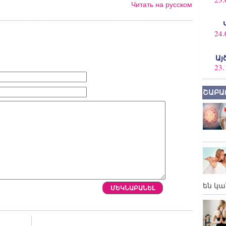
Читать на русском
24.
Այ
23.
ՇԱԲԱ
են կա