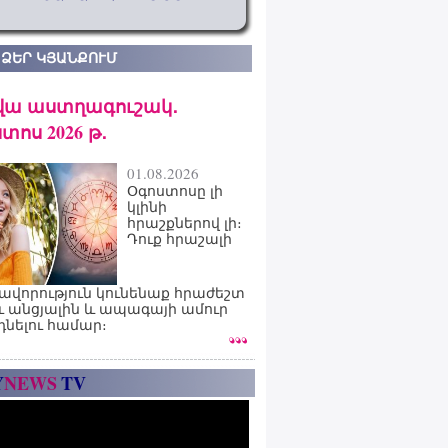
 ՁԵՐ ԿՅԱՆՔՈՒՄ
վա աստղագուշակ․
տոս 2026 թ․
01.08.2026
Օգոստոսը լի
կլինի
հրաշքներով լի։
Դուք հրաշալի
ավորություն կունենաք հրաժեշտ
ւ անցյալին և ապագայի ամուր
դնելու համար։
Y
NEWS
TV