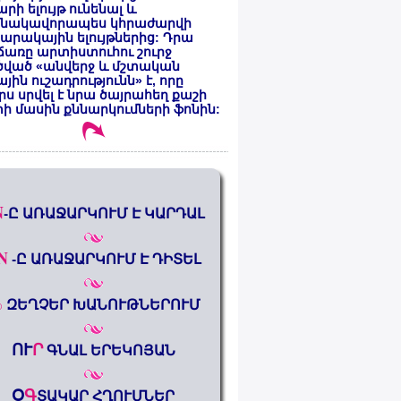
րի ելույթ ունենալ և
նակավորապես կհրաժարվի
րակային ելույթներից: Դրա
առը արտիստուհու շուրջ
ծված «անվերջ և մշտական
յին ուշադրությունն» է, որը
րս սրվել է նրա ծայրահեղ քաշի
ի մասին քննարկումների ֆոնին:
N
-Ը ԱՌԱՋԱՐԿՈՒՄ Է ԿԱՐԴԱԼ
N
-Ը ԱՌԱՋԱՐԿՈՒՄ Է ԴԻՏԵԼ
%
ԶԵՂՉԵՐ ԽԱՆՈՒԹՆԵՐՈՒՄ
ՈՒ
Ր
ԳՆԱԼ ԵՐԵԿՈՅԱՆ
Օ
Գ
ՏԱԿԱՐ ՀՂՈՒՄՆԵՐ