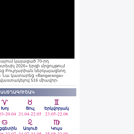
այում կայացած 70-րդ
տեսիլ 2026» երգի մրցույթում
ց Բուլղարիան ներկայացնող
ն։ Նա կատարեց «Bangaranga»
 վաստակելով 516 միավոր։
 ԱՍՏՂԱԳՈՒՇԱԿ
Խոյ
Ցուլ
Երկվորյակ
03-20.04
21.04-22.05
23.05-22.06
ցգետին
Առյուծ
Կույս
06-23.07
24.07-24.08
25.08-23.09