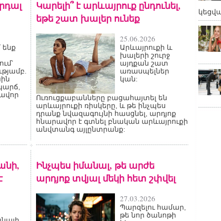
արդալ
Կարելի՞ է արևայրուք ընդունել,
կեցվ
եթե շատ խալեր ունեք
25.06.2026
 ենք
Արևայրուքի և
խալերի շուրջ
ւմ՝
այդքան շատ
թյամբ.
առասպելներ
նին
կան:
կարճ,
քավոր
Ուռուցքաբանները բացահայտել են
արևայրուքի ռիսկերը, և թե ինչպես
դրանք նվազագույնի հասցնել, արդյոք
հնարավոր է գտնել բնական արևայրուքի
անվտանգ այլընտրանք:
անի,
Ինչպես իմանալ, թե արժե
է
արդյոք տվյալ մեկի հետ շփվել
27.03.2026
Պարզելու համար,
թե նոր ծանոթի
անալի