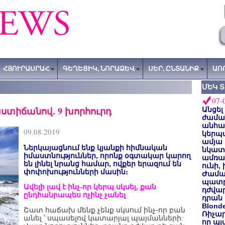
ՀՅՈՒՐԱՍՐԱՀ
ԳԵՂԵՑԻԿ, ՆՈՐԱՁԵՎ
ՍԵՐ, ԸՆՏԱՆԻՔ
ԱՌ
ՄԵԿ 
07-
աստիճանով․ 9 խորհուրդ
Անցել
ժաման
անհա
09.08.2019
կերպ
ամյա
Ներկայացնում ենք կյանքի հիմնական
նկատե
իմաստնություններ, որոնք օգտակար կարող
ամռան
են լինել նրանց համար, ովքեր երազում են
ունի,
փոփոխությունների մասին։
Ժամա
պատր
Ավելի լավ է ինչ-որ կերպ սկսել, քան
դժվար
ընդհանրապես ոչինչ չանել
դրան 
Blond
Շատ հաճախ մենք չենք սկսում ինչ-որ բան
Ռիչա
անել ՝ սպասելով կատարյալ պայմանների:
որ պլ