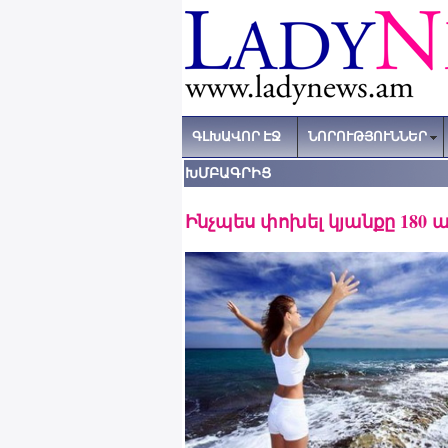
ԳԼԽԱՎՈՐ ԷՋ
ՆՈՐՈՒԹՅՈՒՆՆԵՐ
ԽՄԲԱԳՐԻՑ
Ինչպես փոխել կյանքը 180 