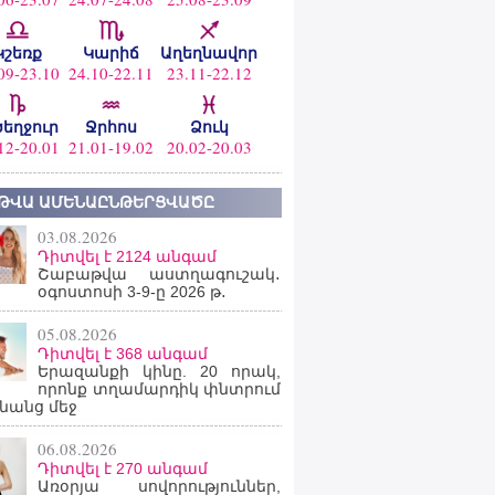
Կշեռք
Կարիճ
Աղեղնավոր
09-23.10
24.10-22.11
23.11-22.12
ծեղջուր
Ջրհոս
Ձուկ
12-20.01
21.01-19.02
20.02-20.03
ԹՎԱ ԱՄԵՆԱԸՆԹԵՐՑՎԱԾԸ
03.08.2026
Դիտվել է 2124 անգամ
Շաբաթվա աստղագուշակ․
օգոստոսի 3-9-ը 2026 թ․
05.08.2026
Դիտվել է 368 անգամ
Երազանքի կինը. 20 որակ,
որոնք տղամարդիկ փնտրում
նանց մեջ
06.08.2026
Դիտվել է 270 անգամ
Առօրյա սովորություններ,