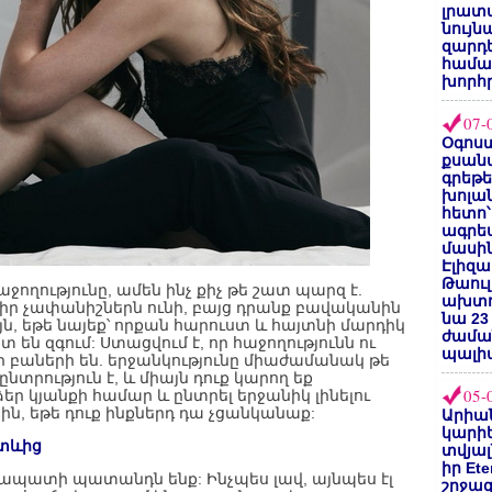
լրատվ
նույն
զարդե
համա
խորհ
07-
Օգոստ
քսանվ
գրեթ
խոլա
հետո՝
ագրե
մասին
Էլիզա
Թաուլ
աջողությունը, ամեն ինչ քիչ թե շատ պարզ է.
ախտոր
 իր չափանիշներն ունի, բայց դրանք բավականին
նա 23
ն, եթե նայեք՝ որքան հարուստ և հայտնի մարդիկ
ժամա
 են զգում: Ստացվում է, որ հաջողությունն ու
պալի
ր բաների են. երջանկությունը միաժամանակ թե
ընտրություն է, և միայն դուք կարող եք
05-
ր կյանքի համար և ընտրել երջանիկ լինելու
սին, եթե դուք ինքներդ դա չցանկանաք:
Արիա
կարիե
ետևից
տվյալ
իր Et
շրջապատի պատանդն ենք: Ինչպես լավ, այնպես էլ
շրջա