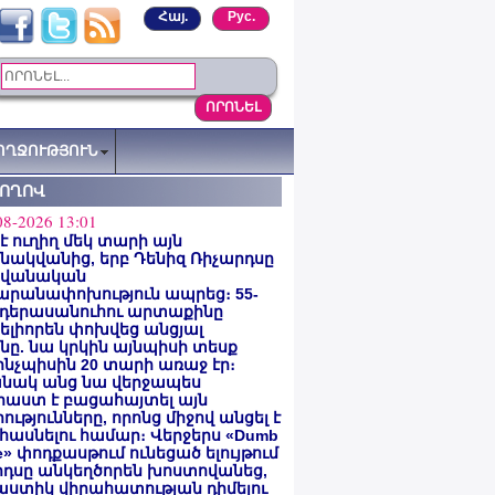
Հայ.
Рус.
ՈՂՋՈՒԹՅՈՒՆ
ՏՈՂՈՎ
08-2026 13:01
 է ուղիղ մեկ տարի այն
ակվանից, երբ Դենիզ Ռիչարդսը
վանական
արանափոխություն ապրեց։ 55-
 դերասանուհու արտաքինը
լիորեն փոխվեց անցյալ
ը. նա կրկին այնպիսի տեսք
 ինչպիսին 20 տարի առաջ էր։
նակ անց նա վերջապես
աստ է բացահայտել այն
ությունները, որոնց միջով անցել է
հասնելու համար։ Վերջերս «Dumb
e» փոդքասթում ունեցած ելույթում
րդսը անկեղծորեն խոստովանեց,
աստիկ վիրահատության դիմելու