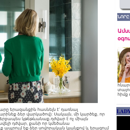
ՆՈՐԸ
Ամս
օգոս
հնար
տալո
հիմք 
վարը երազանքին հասնելն է՝ դառնալ
LAD
արինեք ձեր վարկածով): Սակայն, մի կարծեք, որ
վերջապես կթեթևանաք․դժվար է ոչ միայն
ավելի դժվար, քանի որ կմեծանա
 ապրում եք ձեր սովորական կյանքով և երազում