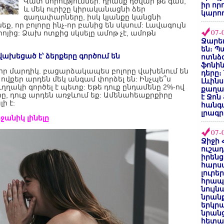
Վատ նորություններ. դրանք դժվար թե գան,
իր որ
և մեկ ուրիշը կիրականացնի ձեր
կարող
գաղափարները, իսկ կյանքը կանցնի
ք, որ բոլորը ինչ-որ բանից են սկսում: Լավագույն
07-
յից: Ձախ ոտքից սկսելը ամոթ չէ, ամոթն
Ջարեդ
են։ Պ
վախեցած է՝ ձերքերը գործում են
ոտնձգ
ֆոնին
հզոր մարդիկ. բացարձակապես բոլորը վախենում են
դերը։
 ովքեր արդեն մեկ անգամ փորձել են: Ինչպե՞ս
Լևինս
ղղակի գործել է պետք: Եթե դուք ընդամենը 2%-ով
քաղաք
րը, դուք արդեն առջևում եք: Ամենահեաքրքիրը
է Ջոն
ի է:
հանգ
լրագր
րջանիկ լինելը
07-
Ջիջի 
ուշադ
իրենց
հարս
լուրե
հրապ
նույ
նրան
երկրպ
նրանց
հետա