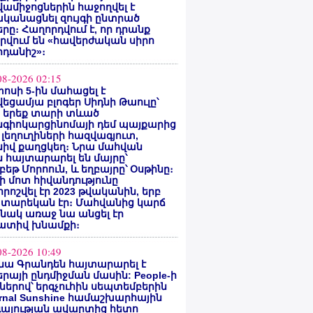
ամիջոցներին հաջողվել է
ականացնել զույգի ընտրած
րը։ Հաղորդվում է, որ դրանք
րվում են «հավերժական սիրո
րդանիշ»։
08-2026 02:15
ոսի 5-ին մահացել է
եցամյա բլոգեր Սիդնի Թաուլը՝
ե երեք տարի տևած
նգիոկարցինոմայի դեմ պայքարից
 լեղուղիների հազվագյուտ,
սիվ քաղցկեղ։ Նրա մահվան
 հայտարարել են մայրը՝
բեթ Մորոուն, և եղբայրը՝ Օսթինը։
ի մոտ հիվանդությունը
ոշվել էր 2023 թվականին, երբ
 տարեկան էր։ Մահվանից կարճ
նակ առաջ նա անցել էր
ատիվ խնամքի։
08-2026 10:49
նա Գրանդեն հայտարարել է
րայի ընդմիջման մասին: People-ի
ներով՝ երգչուհին սեպտեմբերին
ernal Sunshine համաշխարհային
գայության ավարտից հետո