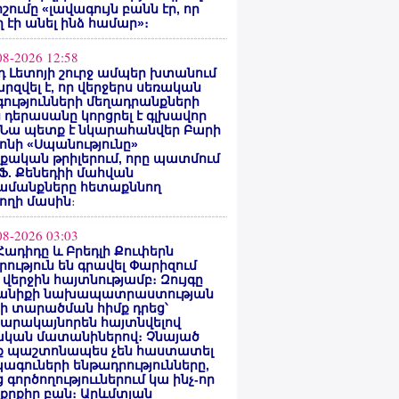
ոշումը «լավագույն բանն էր, որ
 էի անել ինձ համար»։
08-2026 12:58
 Լետոյի շուրջ ամպեր խտանում
արզվել է, որ վերջերս սեռական
ությունների մեղադրանքների
 դերասանը կորցրել է գլխավոր
 Նա պետք է նկարահանվեր Բարի
ոնի «Սպանությունը»
ական թրիլերում, որը պատմում
 Ֆ. Քենեդիի մահվան
ամանքները հետաքննող
ողի մասին
։
08-2026 03:03
Հադիդը և Բրեդլի Քուփերն
րություն են գրավել Փարիզում
 վերջին հայտնությամբ։ Զույգը
անիքի նախապատրաստության
րի տարածման հիմք դրեց՝
արակայնորեն հայտնվելով
նական մատանիներով։ Չնայած
ք պաշտոնապես չեն հաստատել
ագուների ենթադրությունները,
 գործողություւներում կա ինչ-որ
քրքիր բան։ Արևմտյան