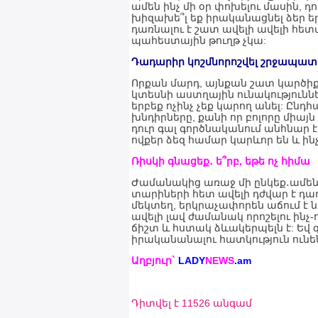
ամեն ինչ մի օր փոխելու մասին, դ
խիզախե՞լ եք իրականացնել ձեր ե
դառնալու է շատ ավելի ավելի հետ
պահեստային թուղթ չկա:
Դադարիր կոշմնորոշվել շրջապատ
Որքան մարդ, այնքան շատ կարծիք. մ
կտեսնի աստղային ունակություննե
երբեք ոչինչ չեք կարող անել: Ընդհ
խնդիրները, քանի որ բոլորը միայն
դուր գալ գործնականում անհնար է
ովքեր ձեզ համար կարևոր են և ինչ
Ռիսկի գնացեք․ ե՞րբ, եթե ոչ հիմա
Ժամանակից առաջ մի ընկեք․ամեն ի
տարիների հետ ավելի դժվար է դառ
մեկտեղ, երկրաչափորեն աճում է
ավելի լավ ժամանակ որոշելու ինչ-
ճիշտ և հստակ ձևակերպելն է: Եվ զ
իրականանալու հատկություն ունե
Աղբյուր`
LADY
NEWS
.
am
Դիտվել է 11526 անգամ