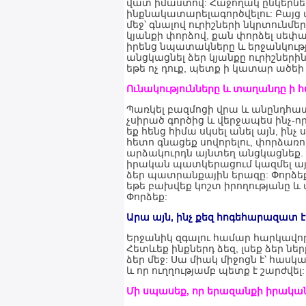
վատ իմաստով: Հաջողակ ընկերնե
ինքնակատարելագործվելու: Բայց մ
մեջ՝ գնալով ուրիշների նկրտունմեր
կյանքի փորձով, քան փորձել սեփակ
իրենց նպատակները և երջանկությա
անցկացնել ձեր կյանքը ուրիշներին
եթե ոչ դուք, պետք ի կատար ածեի
Ունակությունները և տաղանդը ի հ
Պառկել բազմոցի վրա և անընդհատ 
չսիրած գործից և վերջապես ինչ-որ
եք հենց հիմա սկսել անել այն, ինչ 
հետո գնացեք սովորելու, փորձառու
արձակուրդն այնտեղ անցկացնեք. 
իրական պատկերացում կազմել այն
ձեր պատրանքային երազը: Փորձեք: 
եթե բախվեք կոշտ իրողությանը և պա
Փորձեք:
Արա այն, ինչ քեզ հոգեհարազատ է
Երջանիկ զգալու համար հարկավոր է 
Հետևեք ինքներդ ձեզ, լսեք ձեր նե
ձեր մեջ: Սա միակ միջոցն է՝ հասկ
և որ ուղղությամբ պետք է շարժվել:
Մի սպասեք, որ երազանքի իրական