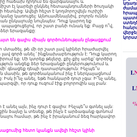
րը հաճախ դրդում են զարգանալու և
կդադա
իշտ էլ կարելի ընկնել հետապնդումների ծուղակի
ժամա
ի հետևից: Ավելի հեշտ է կողմորոշվելն ուրիշի
հրապա
անը կառուցել: Այնուամենայնիվ, բոլորն ունեն
պատճ
ն ընկալումը նույնպես: Դուք կարող եք
ստեղ
 ապացուցելով, որ շատ բանի ունակ եք: Բայց ո՞վ,
հանրա
 ձեր երազանքը:
վերջե
կորստ
այտ են գալիս միայն գործունեության ընթացքում
մտածել, թե մի օր շատ լավ կլիներ հրաժարվել
 լավ գործ անել ՝ ինքնախաբեություն է: Դուք կարող
սիրում եք: Մի կտրեք թելերը, քիչ-քիչ արեք՝ գործից
թյուն անցեք ձեր երազանքի ընկերությունում և
մի՛ գնացեք դեպի դատարկություն: Ինչպե՞ս
L
 մասին, թե գործնականում ինչ է ներկայացնում
Իսկ ի՞նչ անել, եթե հանկարծ դուր չգա: Ի՞նչ անել,
րզվի, որ դուք ուզում էիք բոլորովին այլ բան:
L
անել այն, ինչ դուր է գալիս: Ինչպե՞ս գտնել այն:
րքին ձայնը և տեսեք, թե ինչն է արձագանք գտնում
անալու համար, թե ինչ է իրականում ձեզ հարկավոր
ացումից հետո կյանքն ավելի հեշտ կլինի