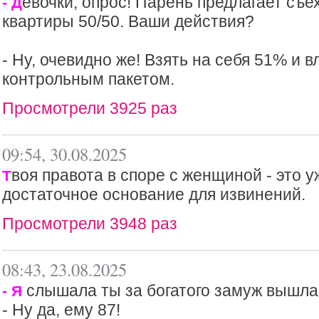
евочки, опрос! Парень предлагает съе
- Д
квартиры 50/50. Ваши действия?
- Ну, очевидно же! Взять на себя 51% и в
контрольным пакетом.
Просмотрели 3925 раз
09:54, 30.08.2025
воя правота в споре с женщиной - это у
Т
достаточное основание для извинений.
Просмотрели 3948 раз
08:43, 23.08.2025
слышала ты за богатого замуж вышла
- Я
- Ну да, ему 87!