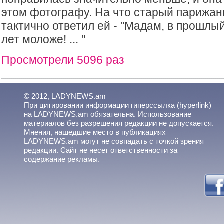
этом фотографу. На что старый парижан
тактично ответил ей - "Мадам, в прошлы
лет моложе! ... "
Просмотрели 5096 раз
© 2012, LADYNEWS.am
При цитировании информации гиперссылка (hyperlink)
на LADYNEWS.am обязательна. Использование
материалов без разрешения редакции не допускается.
Мнения, нашедшие место в публикациях
LADYNEWS.am могут не совпадать с точкой зрения
редакции. Сайт не несет ответственности за
содержание рекламы.