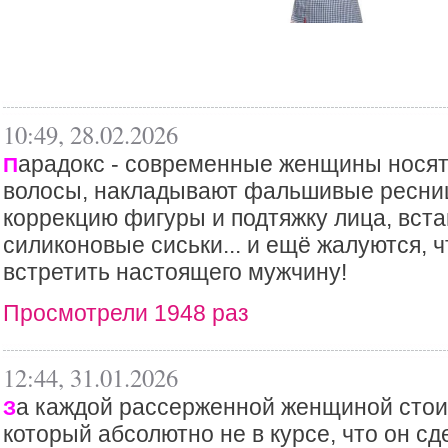
10:49, 28.02.2026
арадокс - современные женщины носят 
П
волосы, накладывают фальшивые ресниц
коррекцию фигуры и подтяжку лица, вст
силиконовые сиськи... и ещё жалуются, ч
встретить настоящего мужчину!
Просмотрели 1948 раз
12:44, 31.01.2026
а каждой рассерженной женщиной стои
З
который абсолютно не в курсе, что он сде