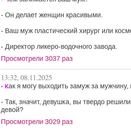
- Он делает женщин красивыми.
- Ваш муж пластический хирург или косм
- Директор ликеро-водочного завода.
Просмотрели 3037 раз
13:32, 08.11.2025
ак я могу выходить замуж за мужчину,
- К
- Так, значит, девушка, вы твердо решил
девой?
Просмотрели 3029 раз