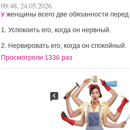
09:48, 24.05.2026
женщины всего две обязанности перед
У
1. Успокоить его, когда он нервный.
2. Нервировать его, когда он спокойный.
Просмотрели 1336 раз