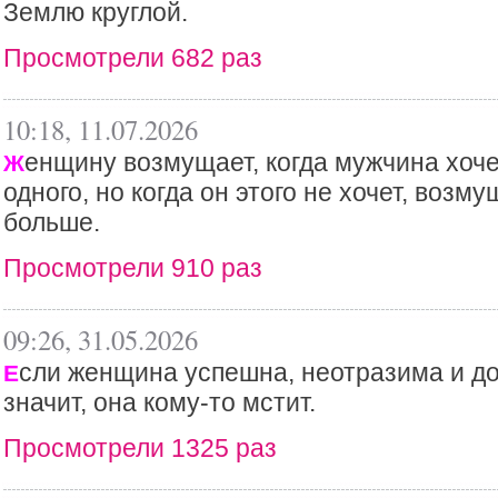
Землю круглой.
Просмотрели 682 раз
10:18, 11.07.2026
енщину возмущает, когда мужчина хоче
Ж
одного, но когда он этого не хочет, возм
больше.
Просмотрели 910 раз
09:26, 31.05.2026
сли женщина успешна, неотразима и до
Е
значит, она кому-то мстит.
Просмотрели 1325 раз