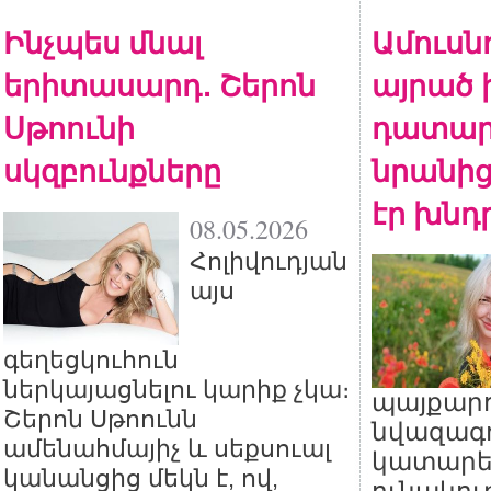
Ինչպես մնալ
Ամուսնո
երիտասարդ․ Շերոն
այրած 
Սթոունի
դատար
սկզբունքները
նրանից
էր խնդր
08.05.2026
Հոլիվուդյան
այս
գեղեցկուհուն
ներկայացնելու կարիք չկա։
պայքարո
Շերոն Սթոունն
նվազագո
ամենահմայիչ և սեքսուալ
կատարե
կանանցից մեկն է, ով,