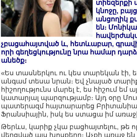
տիեզերքի 
կնոջը, բայ
անցողիկ ք
են։ Մոնիկա
հավերժակա
չբացահայտված և, հետևաբար, գրավի
որի գեղեցկությունը նրա համար դարձե
անեծք։
«Ես տասներկու ու կես տարեկան էի, 
անգամ տեսա նրան։ Եվ չնայած տարի
հիշողությունս մարել է, ես հիշում եմ
կատարյալ պարզությամբ։ Այդ օրը Մու
պատերազմ հայտարարեց Բրիտանիայ
Ֆրանսիային, իսկ ես ստացա իմ առաջ
Թերևս, կարիք չկա բացհայտելու, թե 
վերցված այս խոսքերը։ Աչքի առաջ են