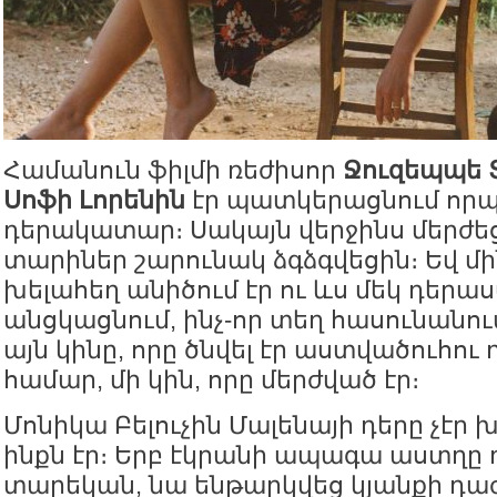
Համանուն ֆիլմի ռեժիսոր
Ջուզեպպե 
Սոֆի Լորենին
էր պատկերացնում որպ
դերակատար։ Սակայն վերջինս մերժեց
տարիներ շարունակ ձգձգվեցին։ Եվ մ
խելահեղ անիծում էր ու ևս մեկ դերա
անցկացնում, ինչ-որ տեղ հասունանու
այն կինը, որը ծնվել էր աստվածուհու
համար, մի կին, որը մերժված էր։
Մոնիկա Բելուչին Մալենայի դերը չէր 
ինքն էր։ Երբ էկրանի ապագա աստղը 
տարեկան, նա ենթարկվեց կյանքի դա