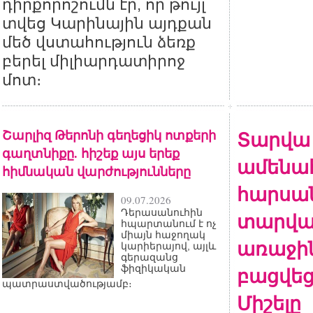
դիրքորոշումն էր, որ թույլ
տվեց Կարինային այդքան
մեծ վստահություն ձեռք
բերել միլիարդատիրոջ
մոտ։
Շարլիզ Թերոնի գեղեցիկ ոտքերի
Տարվա
գաղտնիքը. հիշեք այս երեք
ամենա
հիմնական վարժությունները
հարսան
09.07.2026
Դերասանուհին
տարվա
հպարտանում է ոչ
միայն հաջողակ
առաջի
կարիերայով, այլև
գերազանց
բացվեց
ֆիզիկական
պատրաստվածությամբ։
Միշելը