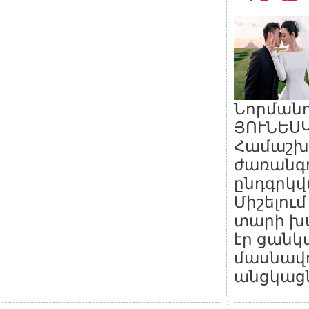
Նորմանդ
ՅՈՒՆԵՍԿ
Համաշխ
ժառանգո
ընդգրկվ
Միշելում
տարի խ
էր ցան
մասնավո
անցկացն