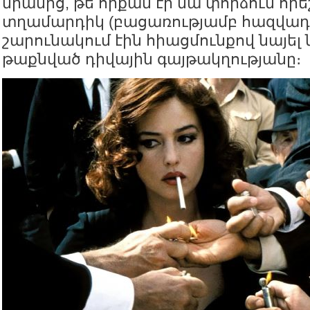
նրանից, թե որքան էր նա փորձում հրե
տղամարդիկ (բացառությամբ հազվադ
շարունակում էին հիացմունքով նայել 
թաքնված դիվային գայթակղությանը։