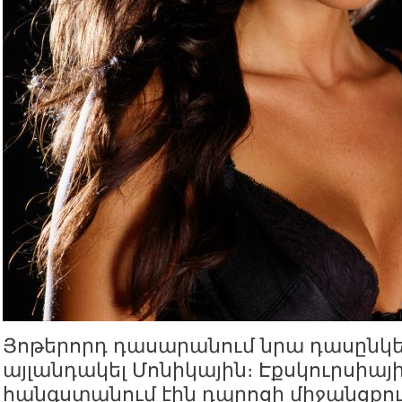
Յոթերորդ դասարանում նրա դասընկե
այլանդակել Մոնիկային։ Էքսկուրսիայ
հանգստանում էին դպրոցի միջանցքու