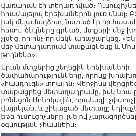
վառարան էր տեղադրված։ Ուսուցիչներ
հրամայելով երեխաներին լուռ մնալ։ Բե
իսկ մելամաղձոտ, նստած էր իր հասա
հեռու, ծնկները գրկած, մտքերի մեջ 
չլսեց, որ ինչ-որ մեկն առաջարկեց. «
մեջ մետաղադրամ տաքացնենք և Մոն
թողնենք»։
Նրան մտքերից շեղեցին երեխաների
ծափահարությունները, որոնք խրախու
«հանդուգն» տղային։ Վերջինս վերցրե
տաքացրեց մետաղադրամը, իսկ նրա 
բռնեցին Մոնիկային, որպեսզի չփախչի
վայրկյան, և շիկացած մետաղը կդիպչե
եթե ուսուցիչները, լսելով չարագործնե
օգնության չհասնեին։