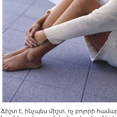
Ճիշտ է, ինչպես միշտ, ոչ բոլորի համ