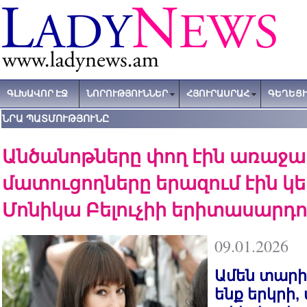
ԳԼԽԱՎՈՐ ԷՋ
ՆՈՐՈՒԹՅՈՒՆՆԵՐ
ՀՅՈՒՐԱՍՐԱՀ
ԳԵՂԵՑԻ
ՆՐԱ ՊԱՏՄՈՒԹՅՈՒՆԸ
Անծանոթները փող էին առաջար
մատուցողները երազում էին կե
Մոնիկա Բելուչիի երիտասարդո
09.01.2026
Ամեն տարի
ենք երկրի,