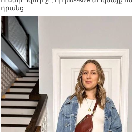
ուստի իզուր չէ, որ plus-size տիկնայ
դրանց: