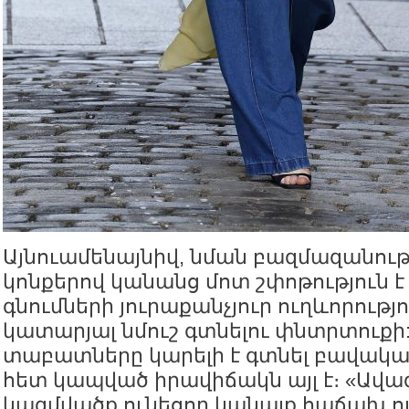
Այնուամենայնիվ, նման բազմազանությ
կոնքերով կանանց մոտ շփոթություն 
գնումների յուրաքանչյուր ուղևորությո
կատարյալ նմուշ գտնելու փնտրտուք
տաբատները կարելի է գտնել բավակա
հետ կապված իրավիճակն այլ է։ «Ավա
կազմվածք ունեցող կանայք հաճախ ու