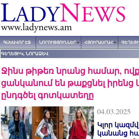
ԳԼԽԱՎՈՐ ԷՋ
ՆՈՐՈՒԹՅՈՒՆՆԵՐ
ՀՅՈՒՐԱՍՐԱՀ
ԳԵՂԵՑԻ
ԳԵՂԵՑԻԿ, ՆՈՐԱՁԵՎ
Ջինս թիթեռ նրանց համար, ով
ցանկանում են թաքցնել իրենց 
ընդգծել գոտկատեղը
04.03.2025
Կլոր կազմվ
կանանց հա