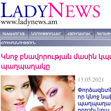
ԳԼԽԱՎՈՐ ԷՋ
ՆՈՐՈՒԹՅՈՒՆՆԵՐ
ՀՅՈՒՐԱՍՐԱՀ
ԳԵՂԵՑԻ
ՀՈԳԵԲԱՆՈՒԹՅՈՒՆ
Կնոջ բնավորության մասին կ
պաղպաղակը
13.05.2021
Փորձագետն
որ կնոջ ն
պաղպաղակի
որոշել նրա