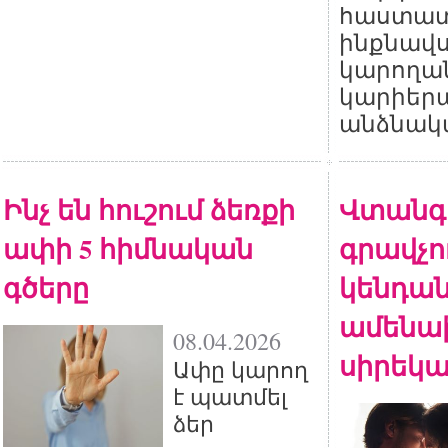
հաստատե
ինքնավս
կարողան
կարիերա
անձնակա
Ինչ են հուշում ձեռքի
Վտանգ
ափի 5 հիմնական
գրավչու
գծերը
կենդան
ամենա
08.04.2026
սիրեկա
Ափը կարող
է պատմել
ձեր