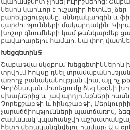
պահանջկոտ չլինել ուրիշներից: Շաբ
կեսին կարևոր է ուշադիր հետևել ձեր
բարեկեցությանը, սննդակարգին և ֆ
վարժությունների մակարդակին: Կիրա
խոշոր գնումների կամ թանկարժեք ցա
բավարարելու համար. կա փող վատնել
Խեցգետին♋️
Շաբաթվա սկզբում Խեցգետիններին խ
տրվում հույսը դնել տրամաբանությա
առողջ բանականության վրա, այլ ոչ թ
Գործնական մոտեցումը ձեզ կօգնի խո
սխալներից և լավ արդյունքների հասնե
Չորեքշաբթի և հինգշաբթի, Մերկուրի
չարաճճիությունների պատճառով, ձեզ
ժամանակ կպահանջվի աշխատանքայ
հետո վերականգնվելու համար։ Այս օր