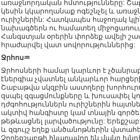
առաջնորդական հմտությունները: Շա
կեսին կկարողանաք ոգեշնչել և առաջ
ուրիշներին: Հատկապես հաջողակ կլի
նախագծերն ու համատեղ միջոցառում
Հանգստյան օրերին փորձեք ավելի շատ
հրաժարվել վատ սովորություններից:
Ջրհոս♒️
Ջրհոսների համար կարևոր է չծանրաբ
էներգիա չվատնել անկարևոր հարցեր
Շաբաթվա սկզբին աստղերը խորհուրդ
զսպել զգացմունքները և խուսափել 
դժգոհություններն ուրիշներին հայտնե
ակտիվ հանգիստը կամ տնային գործե
թեթևացնել լարվածությունը: Երեքշաբ
և զգույշ եղեք անծանոթներին վստահե
Չորեքշաբթի հնարավոր են մանր խնդ