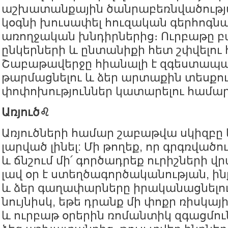
աշխատանքային ծանրաբեռնվածությ
կօգնի խուսափել հուզական գերհոգնա
առողջական խնդիրներից։ Ուրբաթը 
ընկերների և ընտանիքի հետ շփվելու
Շաբաթավերջը հիանալի է զգեստապ
թարմացնելու և ձեր արտաքին տեսքու
փոփոխություններ կատարելու համար
Առյուծ♌️
Առյուծների համար շաբաթվա սկիզբը 
լարված լինել: Մի թողեք, որ գրգռվածո
և ճնշում մի՛ գործադրեք ուրիշների վ
լավ օր է ստեղծագործականության, 
և ձեր գաղափարները իրականացնելո
նույնիսկ, եթե դրանք մի փոքր ռիսկայ
և ուրբաթ օրերին ռոմանտիկ զգացմու