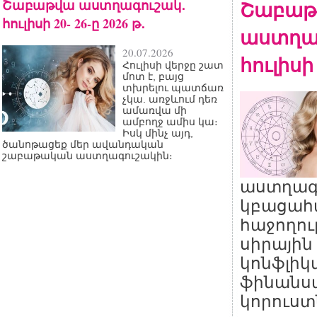
Շաբաթվա աստղագուշակ․
Շաբաթ
հուլիսի 20- 26-ը 2026 թ․
աստղա
20.07.2026
հուլիսի 
Հուլիսի վերջը շատ
մոտ է, բայց
տխրելու պատճառ
չկա. առջևում դեռ
ամառվա մի
ամբողջ ամիս կա։
Իսկ մինչ այդ,
ծանոթացեք մեր ավանդական
շաբաթական աստղագուշակին։
աստղագ
կբացահա
հաջողու
սիրային 
կոնֆլիկտ
ֆինանս
կորուստ