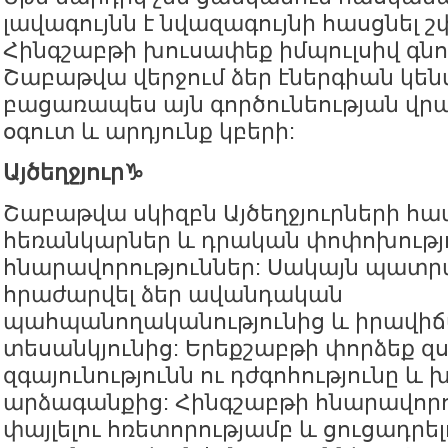
լավագույնն է նվազագույնի հասցնել շ
Հինգշաբթի խուսափեք իմպուլսիվ գնո
Շաբաթվա վերջում ձեր էներգիան կե
բացառապես այն գործունեության վրա
օգուտ և արդյունք կբերի:
Այծեղջյուր♑️
Շաբաթվա սկիզբն Այծեղջյուրների հա
հեռանկարներ և դրական փոփոխությ
հնարավորություններ: Սակայն պատր
հրաժարվել ձեր ավանդական
պահպանողականությունից և իրավիճա
տեսանկյունից: Երեքշաբթի փորձեք զս
զգայունությունն ու դժգոհությունը և
արձագանքից: Հինգշաբթի հնարավորո
փայլելու հռետորությամբ և ցուցադրել