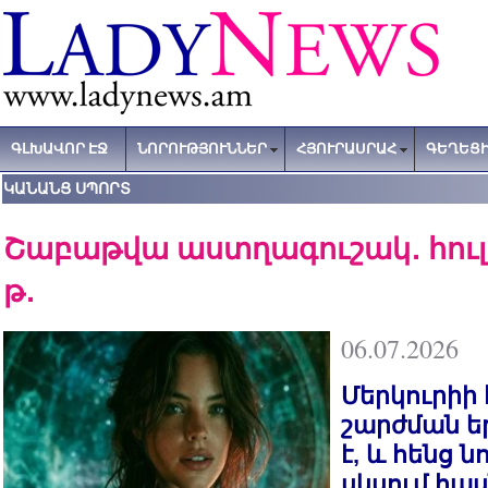
ԳԼԽԱՎՈՐ ԷՋ
ՆՈՐՈՒԹՅՈՒՆՆԵՐ
ՀՅՈՒՐԱՍՐԱՀ
ԳԵՂԵՑԻ
ԿԱՆԱՆՑ ՍՊՈՐՏ
Շաբաթվա աստղագուշակ․ հուլիսի
թ․
06.07.2026
Մերկուրիի
շարժման ե
է, և հենց ն
սկսում հաս