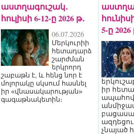
աստղագուշակ․
աստղա
հուլիսի 6-12-ը 2026 թ․
հունիսի
5-ը 2026
06.07.2026
Մերկուրիի
հետադարձ
շարժման
երկրորդ
շաբաթն է, և հենց նոր է
երկուշա
մոլորակը սկսում հասնել
իր հետա
իր «վնասակարության»
ապահովե
գագաթնակետին։
անմիջա
բացասա
ազդեցու
չնայած