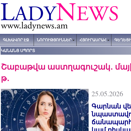
ԳԼԽԱՎՈՐ ԷՋ
ՆՈՐՈՒԹՅՈՒՆՆԵՐ
ՀՅՈՒՐԱՍՐԱՀ
ԳԵՂԵՑԻ
ԿԱՆԱՆՑ ՍՊՈՐՏ
Շաբաթվա աստղագուշակ․ մայիսի
թ․
25.05.2026
Գարնան վե
նպաստավոր
ճանապարհո
կամ ռիսկա