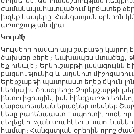
փոխել են: Անհրաժեշտության դեպքու
ժամանակահատվածում կրճատեք ձեր շ
խզեք կապերը: Հանգստյան օրերին կ
առողջության վրա:
Կույս♍️
Կույսերի համար այս շաբաթը կարող 
ծախսեր բերել։ Նախապես մտածեք, թ
եք խնայել։ Երկուշաբթի լավագույնն է
բազմությունից և աղմկոտ միջոցառու
Երեքշաբթի պատրաստ եղեք ճկուն լինե
ներկայիս ծրագրերը։ Չորեքշաբթի լսե
ինտուիցիային, իսկ հինգշաբթի երեկո
մարգարեական երազներ տեսնել։ Շա
կեսը բարենպաստ է սպորտի, հոգևոր
գեղեցկության սրահներ և սաունաներ 
համար։ Հանգստյան օրերին որոշ ժա