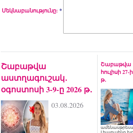
Մեկնաբանությունը:
*
Շաբաթվա
Շաբաթվա 
հուլիսի 27-
աստղագուշակ․
թ․
օգոստոսի 3-9-ը 2026 թ․
03.08.2026
ամենասթրեսայ
Լիալուսինը խ