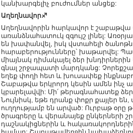
կանխարգելիչ բուժումներ անցեք:
Աղեղնավոր♐️
Աղեղնավորին հարկավոր է շաբաթվա 
առանձնահատուկ զգույշ լինել: Առօրյ
են խափանվել, իսկ վստահելի ծանոթն
հարաբերությունները՝ խաթարվել: Պ
միայնակ դիմակայել ձեր խնդիրներին 
գնալ շրջապատի մարդկանց: Չորեքշաբ
եղեք փողի հետ և խուսափեք ինքնաբ
Շաբաթվա երկրորդ կեսին ամեն ինչ
կբարելավվի: Մի՛ թերագնահատեք ձեր
Նույնիսկ, եթե դրանք փոքր քայլեր են
ուղղությամբ են արված: Ուրբաթ օրը 
ծրագրերը և վերանայեք ընկերների շ
դաշնակիցներին և հակառակորդների
համար: Շաբաթավերջին նախաձեռնու