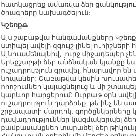
հատկացրեք ամառվա ձեր ցանկությու
ծրագրերը նախագծելուն։
Կշեռք♎️
Այս շաբաթվա հանգամանքները Կշեռք
ստիպել ավելի զգույշ լինել ուրիշների 
Այնուամենայնիվ, լուրջ միջադեպեր չե
Երեքշաբթի ձեր անձնական կյանքը կա
ուշադրություն գրավել. հնարավոր են
նոպաներ: Շաբաթվա կեսին խուսափեք
որոշումներ կայացնելուց և մի շտա
կարևոր հարցերում: Ուրբաթ օրն ավե
ուշադրություն դարձրեք, թե ինչ են աս
շրջապատի մարդիկ. գործընկերները 
դավադրություններ կազմակերպել ձեր
բամբասանքներ տարածել ձեր թիկունք
Հանգստյան օրերին մի մերժեք օգնութ