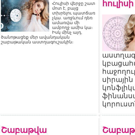
հուլիսի 
Հուլիսի վերջը շատ
մոտ է, բայց
տխրելու պատճառ
չկա. առջևում դեռ
ամառվա մի
ամբողջ ամիս կա։
Իսկ մինչ այդ,
ծանոթացեք մեր ավանդական
շաբաթական աստղագուշակին։
աստղագ
կբացահա
հաջողու
սիրային 
կոնֆլիկտ
ֆինանս
կորուստ
Շաբաթվա
Շաբաթ