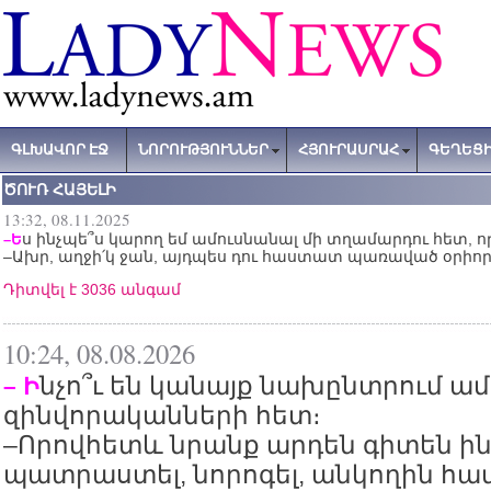
ԳԼԽԱՎՈՐ ԷՋ
ՆՈՐՈՒԹՅՈՒՆՆԵՐ
ՀՅՈՒՐԱՍՐԱՀ
ԳԵՂԵՑԻ
ԾՈՒՌ ՀԱՅԵԼԻ
13:32, 08.11.2025
ս ինչպե՞ս կարող եմ ամուսնանալ մի տղամարդու հետ, որ
–Ե
–Ախր, աղջի՛կ ջան, այդպես դու հաստատ պառաված օրիոր
Դիտվել է 3036 անգամ
10:24, 08.08.2026
նչո՞ւ են կանայք նախընտրում ա
– Ի
զինվորականների հետ։
–Որովհետև նրանք արդեն գիտեն ին
պատրաստել, նորոգել, անկողին հավ