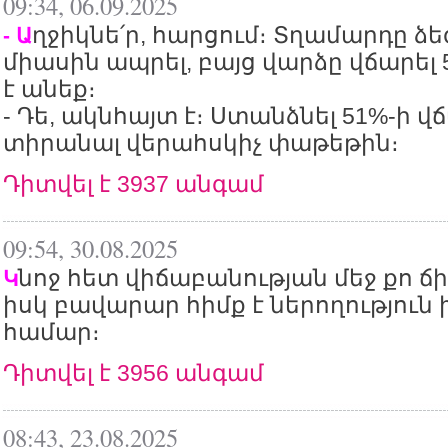
09:34, 06.09.2025
ղջիկնե՛ր, հարցում։ Տղամարդը ձ
- Ա
միասին ապրել, բայց վարձը վճարել 5
է անեք։
- Դե, ակնհայտ է։ Ստանձնել 51%-ի վ
տիրանալ վերահսկիչ փաթեթին։
Դիտվել է 3937 անգամ
09:54, 30.08.2025
նոջ հետ վիճաբանության մեջ քո ճի
Կ
իսկ բավարար հիմք է ներողություն 
համար։
Դիտվել է 3956 անգամ
08:43, 23.08.2025