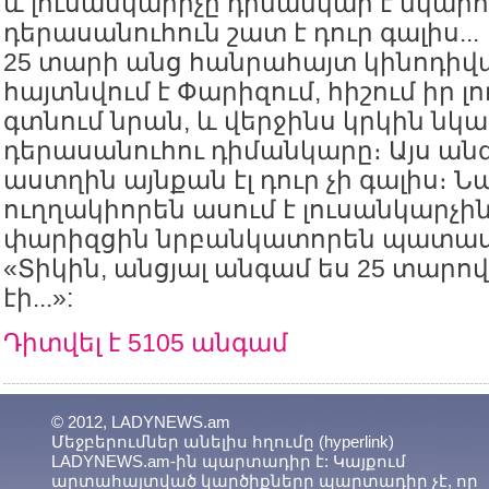
և լուսանկարիչը դիմանկար է նկարու
դերասանուհուն շատ է դուր գալիս...
25 տարի անց հանրահայտ կինոդիվ
հայտնվում է Փարիզում, հիշում իր լ
գտնում նրան, և վերջինս կրկին նկա
դերասանուհու դիմանկարը։ Այս ան
աստղին այնքան էլ դուր չի գալիս։ Ն
ուղղակիորեն ասում է լուսանկարչի
փարիզցին նրբանկատորեն պատաս
«Տիկին, անցյալ անգամ ես 25 տար
էի...»:
Դիտվել է 5105 անգամ
© 2012, LADYNEWS.am
Մեջբերումներ անելիս հղումը (hyperlink)
LADYNEWS.am-ին պարտադիր է: Կայքում
արտահայտված կարծիքները պարտադիր չէ, որ