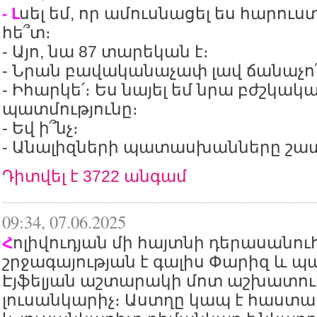
սել եմ, որ ամուսնացել ես հարու
- Լ
հե՞տ։
- Այո, նա 87 տարեկան է։
- Նրան բավականաչափ լավ ճանաչո՞
- Իհարկե՛։ Ես նայել եմ նրա բժշկակ
պատմությունը։
- Եվ ի՞նչ։
- Անալիզների պատասխանները շատ
Դիտվել է 3722 անգամ
09:34, 07.06.2025
ոլիվուդյան մի հայտնի դերասանու
Հ
շրջագայության է գալիս Փարիզ և պա
Էյֆելյան աշտարակի մոտ աշխատում
լուսանկարիչ։ Աստղը կապ է հաստա