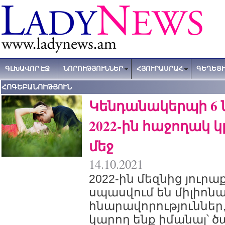
ԳԼԽԱՎՈՐ ԷՋ
ՆՈՐՈՒԹՅՈՒՆՆԵՐ
ՀՅՈՒՐԱՍՐԱՀ
ԳԵՂԵՑԻ
ՀՈԳԵԲԱՆՈՒԹՅՈՒՆ
Կենդանակերպի 6 ն
2022-ին հաջողակ կ
մեջ
14.10.2021
2022-ին մեզնից յուրա
սպասվում են միլիոն
հնարավորություններ,
կարող ենք իմանալ՝ 