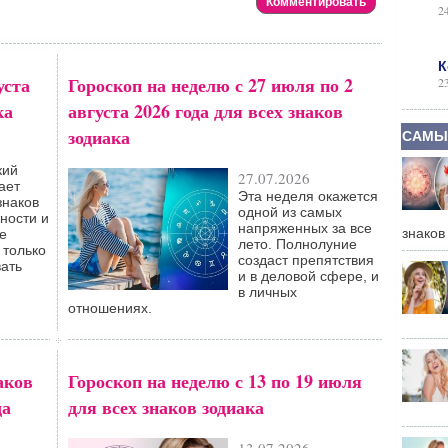
2
К
уста
Гороскоп на неделю с 27 июля по 2
2
ка
августа 2026 года для всех знаков
зодиака
САМЫ
кий
27.07.2026
ает
Эта неделя окажется
знаков
одной из самых
ности и
напряженных за все
знаков
е
лето. Полнолуние
 только
создаст препятствия
вать
и в деловой сфере, и
в личных
отношениях.
аков
Гороскоп на неделю с 13 по 19 июля
да
для всех знаков зодиака