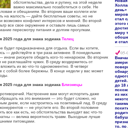
Новая
обстоятельства, дела и рутину, на этой неделе
Холл
важно максимально позаботиться о себе. Не
день»
словам и обещаниям. Во вторник ваши коллеги или
миров
ть на жалость — дайте бесплатные советы, но не
стал 
ли возможен конфликт интересов и мнений. Во второй
этого 
ьтр все свое окружение и оставьте лишь самых
дости
мание пересмотру питания и долгим прогулкам.
миру 
обоше
я 2025 года для знака зодиака
Телец
и ста
е будет предназначена для отдыха. Если вы хотите,
05-
ь — действуйте в три раза активнее. В понедельник
 — иначе рискуете обидеть кого-то ненароком. Во вторник
Внача
и не разглашайте чужих. В среду воздержитесь от
амери
вложить их во что-то одномоментно. В четверг
повер
е с собой более бережны. В конце недели у вас может
обнар
годы.
одног
детей.
я 2025 года для знака зодиака
Близнецы
до 18
похож
ротиворечий. Настроение вам могут испортить даже
из них
обращать на это внимания — это будет сложно, но
некот
ным днем, если настроитесь на позитивный лад. В среду
таким
конкурентов — не упустите его. Во второй половине
похит
ть все как есть, но обстоятельства вынудят вас что-то
родите
уратны — велика вероятность травм. Выходные лучше
бабуш
ашними питомцами.
призн
то, по