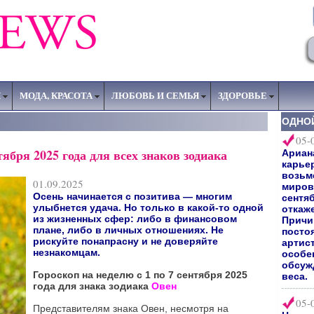
Я
МОДА, КРАСОТА
ЛЮБОВЬ И СЕМЬЯ
ЗДОРОВЬЕ
ОДНО
05-
тября 2025 года для всех знаков зодиака
Ариан
карьер
возьм
01.09.2025
мирово
Осень начинается с позитива — многим
сентяб
улыбнется удача. Но только в какой-то одной
откаж
из жизненных сфер: либо в финансовом
Причи
плане, либо в личных отношениях. Не
посто
рискуйте понапрасну и не доверяйте
артис
незнакомцам.
особе
обсуж
Гороскоп на неделю с 1 по 7 сентября 2025
веса.
года для знака зодиака
Овен
05-
Представителям знака Овен, несмотря на