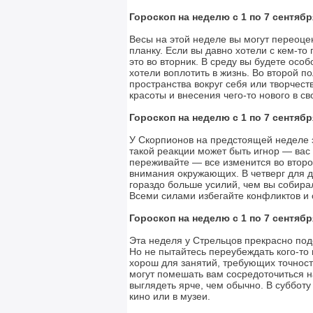
Гороскоп на неделю с 1 по 7 сентябр
Весы на этой неделе вы могут переоце
планку. Если вы давно хотели с кем-то
это во вторник. В среду вы будете особ
хотели воплотить в жизнь. Во второй п
пространства вокруг себя или творчес
красоты и внесения чего-то нового в с
Гороскоп на неделю с 1 по 7 сентябр
У Скорпионов на предстоящей неделе э
такой реакции может быть игнор — вас 
переживайте — все изменится во второ
внимания окружающих. В четверг для д
гораздо больше усилий, чем вы собира
Всеми силами избегайте конфликтов и 
Гороскоп на неделю с 1 по 7 сентябр
Эта неделя у Стрельцов прекрасно под
Но не пытайтесь переубеждать кого-то 
хорош для занятий, требующих точност
могут помешать вам сосредоточиться н
выглядеть ярче, чем обычно. В субботу
кино или в музеи.