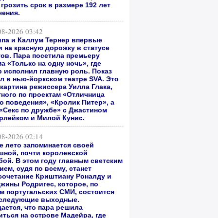
грозить срок в размере 192 лет
чения.
08-2026 03:42
ипа и Каллум Тернер впервые
 на красную дорожку в статусе
гов. Пара посетила премьеру
а «Только на одну ночь», где
р исполнил главную роль. Показ
л в нью-йоркском театре SVA. Это
 картина режиссера Уилла Глака,
тного по проектам «Отличница
о поведения», «Кролик Питер», а
 «Секс по дружбе» с Джастином
рлейком и Милой Кунис.
08-2026 02:14
е лето запоминается своей
шной, почти королевской
бой. В этом году главным светским
ем, судя по всему, станет
сочетание Криштиану Роналду и
жины Родригес, которое, по
м португальских СМИ, состоится
 следующие выходные.
ается, что пара решила
иться на острове Мадейра, где