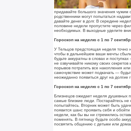
придавайте большого значения чужим 
родственники могут попытаться надави
давайте денег в долг. В середине неде
половине недели пропустите через фил
необходимых. В выходные уделите вни
Гороскоп на неделю с 1 по 7 сентябр
У Тельцов предстоящая неделя точно н
чтобы в дальнейшем ваши мечты сбылис
будьте аккуратны в словах и поступках
не озвучивайте никому своих секретов 
порывов потратить все накопления или 
самочувствие может подкачать — будьт
неожиданно появиться друг на долгие 
Гороскоп на неделю с 1 по 7 сентябр
Близнецов ожидает неделя душевных п
самые близкие люди. Постарайтесь не 
попытайтесь. Вторник может быть удач
появится шанс проявить себя и обойти 
недели, как бы вы ни стремились остави
поменять. В пятницу будьте особо акк
посвятить общению с детьми или дом