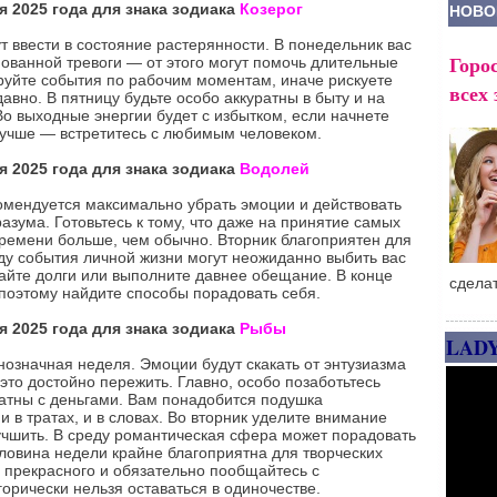
я 2025 года для знака зодиака
Козерог
НОВО
т ввести в состояние растерянности. В понедельник вас
Горос
ованной тревоги — от этого могут помочь длительные
ируйте события по рабочим моментам, иначе рискуете
всех 
давно. В пятницу будьте особо аккуратны в быту и на
о выходные энергии будет с избытком, если начнете
лучше — встретитесь с любимым человеком.
я 2025 года для знака зодиака
Водолей
мендуется максимально убрать эмоции и действовать
азума. Готовьтесь к тому, что даже на принятие самых
времени больше, чем обычно. Вторник благоприятен для
еду события личной жизни могут неожиданно выбить вас
дайте долги или выполните давнее обещание. В конце
сдела
 поэтому найдите способы порадовать себя.
я 2025 года для знака зодиака
Рыбы
LAD
означная неделя. Эмоции будут скакать от энтузиазма
 это достойно пережить. Главно, особо позаботьтесь
ратны с деньгами. Вам понадобится подушка
и в тратах, и в словах. Во вторник уделите внимание
учшить. В среду романтическая сфера может порадовать
ловина недели крайне благоприятна для творческих
о прекрасного и обязательно пообщайтесь с
рически нельзя оставаться в одиночестве.