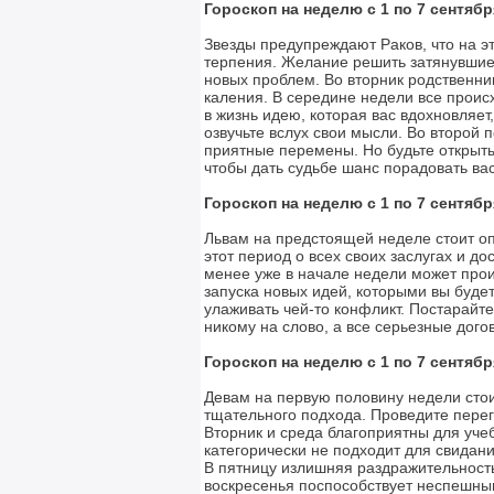
Гороскоп на неделю с 1 по 7 сентябр
Звезды предупреждают Раков, что на э
терпения. Желание решить затянувшие
новых проблем. Во вторник родственни
каления. В середине недели все проис
в жизнь идею, которая вас вдохновляет
озвучьте вслух свои мысли. Во второй 
приятные перемены. Но будьте открыт
чтобы дать судьбе шанс порадовать вас
Гороскоп на неделю с 1 по 7 сентябр
Львам на предстоящей неделе стоит оп
этот период о всех своих заслугах и д
менее уже в начале недели может прои
запуска новых идей, которыми вы будет
улаживать чей-то конфликт. Постарайте
никому на слово, а все серьезные до
Гороскоп на неделю с 1 по 7 сентябр
Девам на первую половину недели сто
тщательного подхода. Проведите перег
Вторник и среда благоприятны для учеб
категорически не подходит для свидан
В пятницу излишняя раздражительност
воскресенья поспособствует неспешны