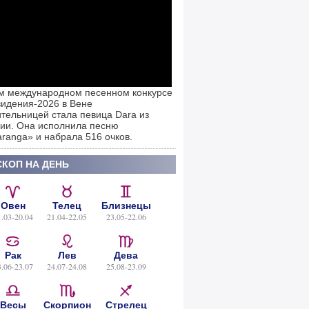
м международном песенном конкурсе
идения-2026 в Вене
тельницей стала певица Dara из
ии. Она исполнила песню
ranga» и набрала 516 очков.
КОП НА ДЕНЬ
Овен
Телец
Близнецы
1.03-20.04
21.04-22.05
23.05-22.06
Рак
Лев
Дева
3.06-23.07
24.07-24.08
25.08-23.09
Весы
Скорпион
Стрелец