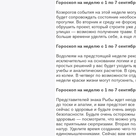
Гороскоп на неделю с 1 по 7 сентябр
Козерогов события на этой неделе могу
будет сопровождать состояние необосн
прогулки. Во вторник и среду не форс
обрушить проект, который строите уже 
улицах — возможно получение травм. В
больше времени уделять себе, а еще 
Гороскоп на неделю с 1 по 7 сентябр
Водолеям на предстоящей неделе реко
исключительно на основании логики и р
простых решений у вас будет уходить 
учебы и аналитических расчетов. В ср
из колеи. В четверг по возможности от
недели краски жизни могут потускнеть,
Гороскоп на неделю с 1 по 7 сентябр
Представителей знака Рыбы ждет неодн
до тоски и апатии, и вам предстоит все
сейчас о здоровье и будьте очень акку
безопасности. Будьте очень осторожны 
здоровью — посмотрите, что можно ул
вас приятными сюрпризами. Вторая по
натур. Уделите время созданию чего-т
единомышленниками. Сейчас вам катего