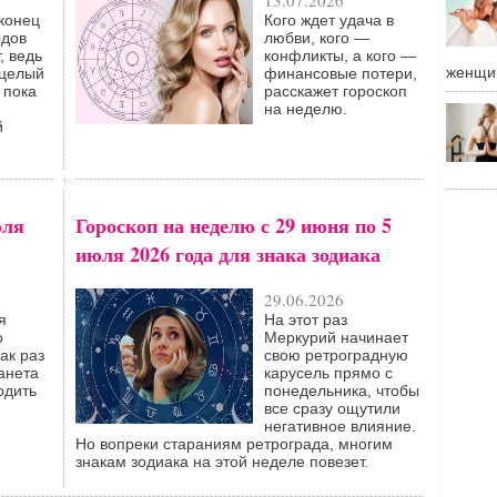
13.07.2026
 конец
Кого ждет удача в
одов
любви, кого —
, ведь
конфликты, а кого —
женщи
 целый
финансовые потери,
 пока
расскажет гороскоп
на неделю.
й
юля
Гороскоп на неделю с 29 июня по 5
июля 2026 года для знака зодиака
29.06.2026
я
На этот раз
о
Меркурий начинает
ак раз
свою ретроградную
анета
карусель прямо с
одить
понедельника, чтобы
все сразу ощутили
негативное влияние.
Но вопреки стараниям ретрограда, многим
знакам зодиака на этой неделе повезет.