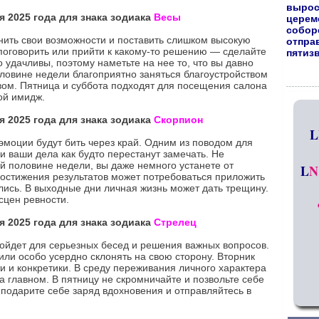
вырос
я 2025 года для знака зодиака
Весы
церем
собор
нить свои возможности и поставить слишком высокую
отпра
 поговорить или прийти к какому-то решению — сделайте
пятиз
о удачливы, поэтому наметьте на нее то, что вы давно
оловине недели благоприятно заняться благоустройством
твом. Пятница и суббота подходят для посещения салона
вой имидж.
я 2025 года для знака зодиака
Скорпион
L
моции будут бить через край. Одним из поводом для
и ваши дела как будто перестанут замечать. Не
й половине недели, вы даже немного устанете от
L
N
остижения результатов может потребоваться приложить
лись. В выходные дни личная жизнь может дать трещину.
сцен ревности.
я 2025 года для знака зодиака
Стрелец
ойдет для серьезных бесед и решения важных вопросов.
или особо усердно склонять на свою сторону. Вторник
и и конкретики. В среду переживания личного характера
а главном. В пятницу не скромничайте и позвольте себе
 подарите себе заряд вдохновения и отправляйтесь в