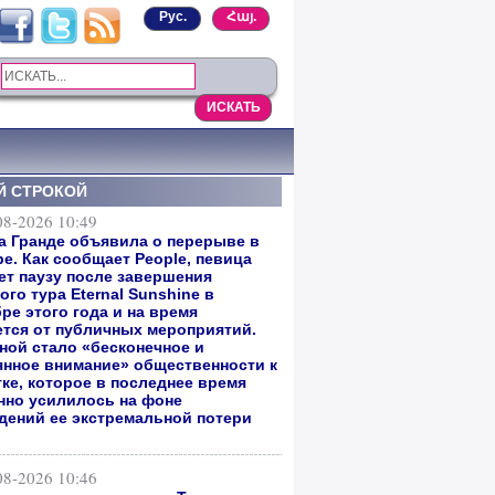
Рус.
Հայ.
Й СТРОКОЙ
08-2026 10:49
а Гранде объявила о перерыве в
е. Как сообщает People, певица
ет паузу после завершения
го тура Eternal Sunshine в
ре этого года и на время
ется от публичных мероприятий.
ной стало «бесконечное и
янное внимание» общественности к
тке, которое в последнее время
нно усилилось на фоне
дений ее экстремальной потери
08-2026 10:46