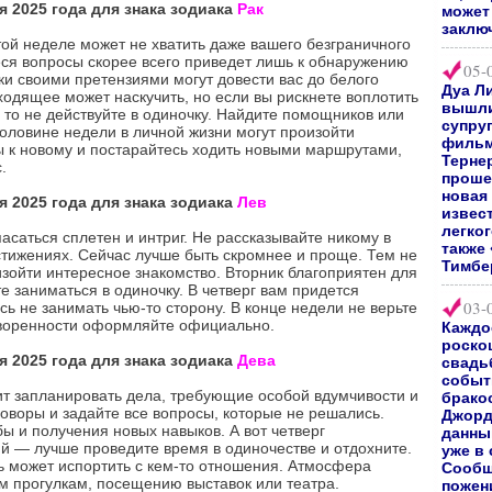
я 2025 года для знака зодиака
Рак
может 
заклю
той неделе может не хватить даже вашего безграничного
ся вопросы скорее всего приведет лишь к обнаружению
05-
ки своими претензиями могут довести вас до белого
Дуа Л
ходящее может наскучить, но если вы рискнете воплотить
вышли
, то не действуйте в одиночку. Найдите помощников или
супру
половине недели в личной жизни могут произойти
фильм
ы к новому и постарайтесь ходить новыми маршрутами,
Терне
.
проше
новая
я 2025 года для знака зодиака
Лев
извес
легког
асаться сплетен и интриг. Не рассказывайте никому в
также
остижениях. Сейчас лучше быть скромнее и проще. Тем не
Тимбе
зойти интересное знакомство. Вторник благоприятен для
е заниматься в одиночку. В четверг вам придется
03-
сь не занимать чью-то сторону. В конце недели не верьте
говоренности оформляйте официально.
Каждо
роско
я 2025 года для знака зодиака
Дева
свадь
событи
ит запланировать дела, требующие особой вдумчивости и
брако
оворы и задайте все вопросы, которые не решались.
Джорд
ы и получения новых навыков. А вот четверг
данны
ий — лучше проведите время в одиночестве и отдохните.
уже в
ь может испортить с кем-то отношения. Атмосфера
Сообщ
м прогулкам, посещению выставок или театра.
пожен