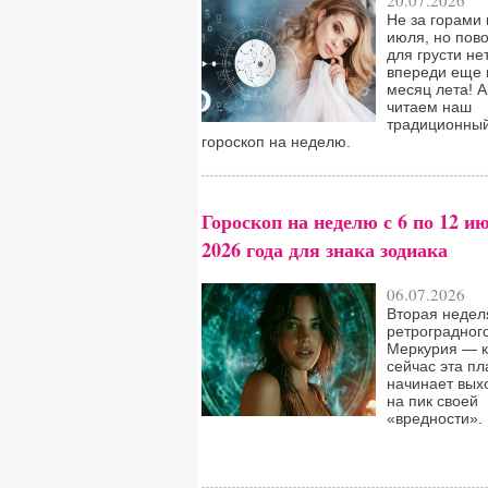
20.07.2026
Не за горами
июля, но пов
для грусти нет
впереди еще
месяц лета! А
читаем наш
традиционны
гороскоп на неделю.
Гороскоп на неделю с 6 по 12 и
2026 года для знака зодиака
06.07.2026
Вторая недел
ретроградног
Меркурия — к
сейчас эта пл
начинает вых
на пик своей
«вредности».