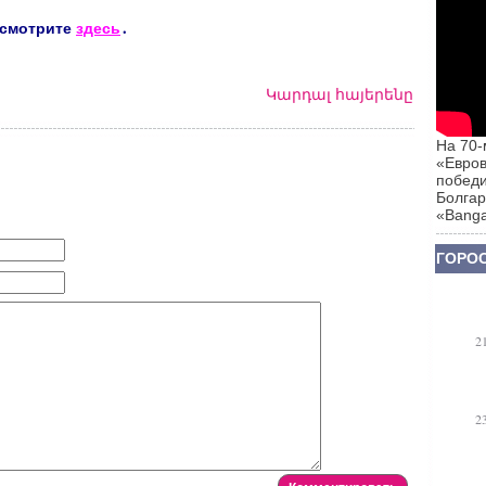
 смотрите
здесь
․
Կարդալ հայերենը
На 70-
«Евров
победи
Болгар
«Banga
ГОРОС
2
2