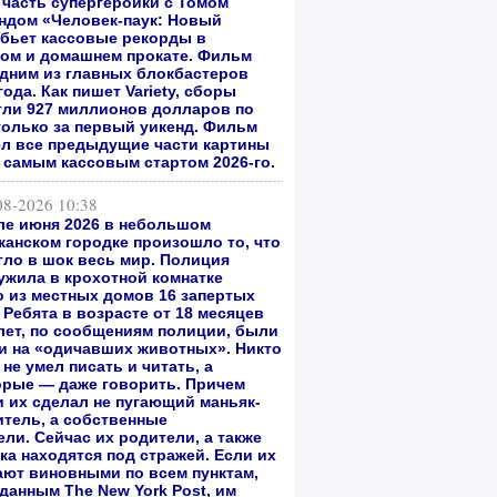
 часть супергероики с Томом
андом
«Человек-паук: Новый
бьет кассовые рекорды в
ом и домашнем прокате.
Фильм
одним из главных блокбастеров
года. Как пишет Variety, сборы
гли 927 миллионов долларов по
только за первый уикенд. Фильм
л все предыдущие части картины
л самым кассовым стартом 2026-го.
08-2026 10:38
ле июня 2026 в небольшом
канском городке произошло то, что
гло в шок весь мир. Полиция
ужила в крохотной комнатке
о из местных домов 16 запертых
 Ребята в возрасте от 18 месяцев
 лет, по сообщениям полиции, были
и на «одичавших животных». Никто
 не умел писать и читать, а
орые — даже говорить. Причем
и их сделал не пугающий маньяк-
итель, а собственные
ли. Сейчас их родители, а также
ка находятся под стражей. Если их
ают виновными по всем пунктам,
 данным The New York Post, им