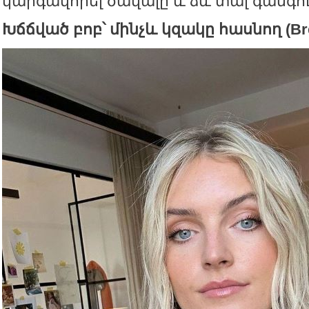
կարգավորել ծավալը և ձև տալ գանգո
Խճճված բոբ՝ մինչև կզակը հասնող (Bre