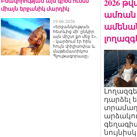
Բնավորության այս գիծն ունեն
2026 թ
միայն երջանիկ մարդիկ
ամռան
19.06.2026
ամենա
«Երջանկության
հետևից մի՛ ընկիր.
լողազգ
այն միշտ քո մեջ է»,
- կարծում էր հին
հույն փիլիսոփա և
մաթեմատիկոս
Պյութագորասը։
Լողազգե
դարձել 
տրամադ
արձակո
գեղագիտ
նույնիս