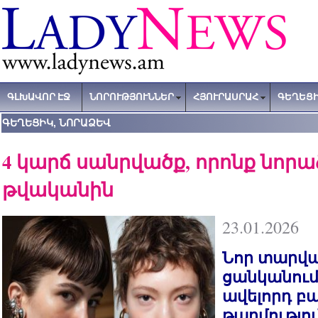
ԳԼԽԱՎՈՐ ԷՋ
ՆՈՐՈՒԹՅՈՒՆՆԵՐ
ՀՅՈՒՐԱՍՐԱՀ
ԳԵՂԵՑԻ
ԳԵՂԵՑԻԿ, ՆՈՐԱՁԵՎ
4 կարճ սանրվածք, որոնք նորաձ
թվականին
23.01.2026
Նոր տարվա
ցանկանում
ավելորդ բ
թարմությու