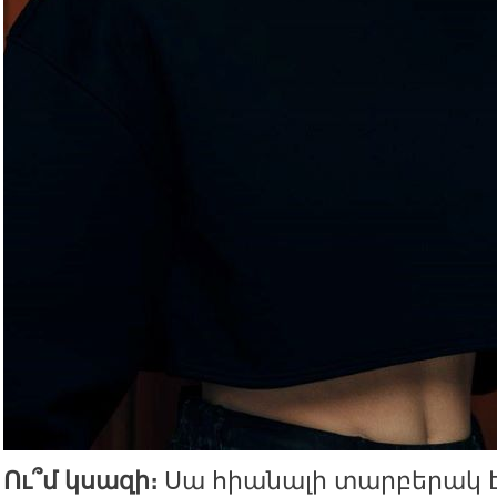
Ու՞մ կսազի։
Սա հիանալի տարբերակ է