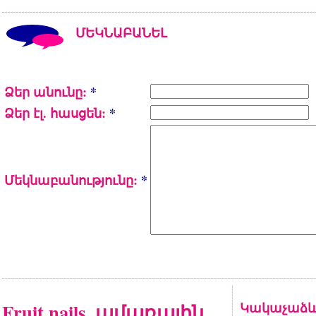
ՄԵԿՆԱԲԱՆԵԼ
Ձեր անունը:
*
Ձեր էլ. հասցեն:
*
Մեկնաբանությունը:
*
Fruit nails. ամառային
Կակաչաձև