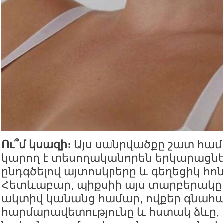
Ու՞մ կսազի։
Այս սանրվածքը շատ համը
կարող է տեսողականորեն երկարացնել 
ընդգծելով այտոսկրերը և գեղեցիկ հոն
Հետևաբար, պիքսիի այս տարբերակը
ակտիվ կանանց համար, ովքեր գնահա
հարմարավետությունը և հստակ ձևը, 