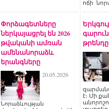
ոճի նոր
Փորձագետները
Երկգույ
ներկայացրել են 2026
գարուն
թվականի ամռան
թրենդը
ամենանորաձև
երանգները
20.05.2026
զարման
է։ Մի ք
անորոշո
Նորաձևության