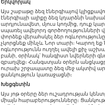
Երկվորյակ
Այս շաբաթը ձեզ էներգիայով կլիցքավո
էներգիայի ալիքը ձեզ կդարձնի նախա
արդյունավետ, մյուս կողմից, դուք կար
սպառել ավելորդ գործողությունների
փորձեք վերահսկել ձեր ոգևորությունը
չկորցնեք մինչև Նոր տարի։ Կարող եք
ոգևորությունն ուղղել ավելի քիչ ա
բանի, օրինակ՝ հանգիստ նվերների գն
զբաղվեք։ Հանգստյան օրերն անցկացր
ուրախ շրջապատը ձեզ մեջ ակտիվ ա
ցանկություն կառաջացնի։
Խեցգետին
Այս յոթ օրերը ձեր ուշադրության կենտ
միայն հարաբերությունները։ Ցանկութ