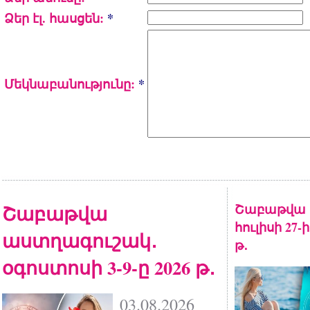
Ձեր էլ. հասցեն:
*
Մեկնաբանությունը:
*
Շաբաթվա
Շաբաթվա 
հուլիսի 27-
աստղագուշակ․
թ․
օգոստոսի 3-9-ը 2026 թ․
03.08.2026