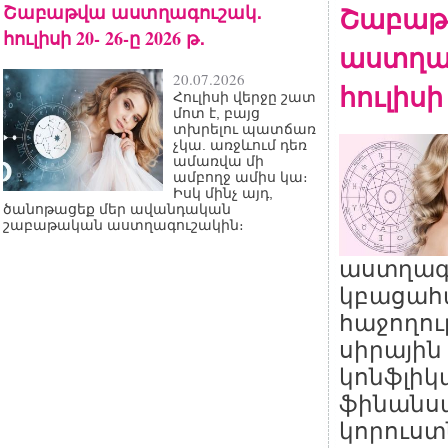
Շաբաթվա աստղագուշակ․
Շաբաթ
հուլիսի 20- 26-ը 2026 թ․
աստղա
20.07.2026
հուլիսի 
Հուլիսի վերջը շատ
մոտ է, բայց
տխրելու պատճառ
չկա. առջևում դեռ
ամառվա մի
ամբողջ ամիս կա։
Իսկ մինչ այդ,
ծանոթացեք մեր ավանդական
շաբաթական աստղագուշակին։
աստղագ
կբացահա
հաջողու
սիրային 
կոնֆլիկտ
ֆինանս
կորուստ