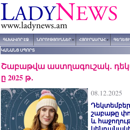
ԳԼԽԱՎՈՐ ԷՋ
ՆՈՐՈՒԹՅՈՒՆՆԵՐ
ՀՅՈՒՐԱՍՐԱՀ
ԳԵՂԵՑԻ
ԿԱՆԱՆՑ ՍՊՈՐՏ
Շաբաթվա աստղագուշակ․ դեկտ
ը 2025 թ․
08.12.2025
Դեկտեմբեր
շաբաթը փո
և հաջողութ
կենդանակե