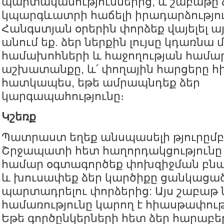
պարտականություններից, և շաբաթը 
կպարգևատրի հաճելի իրադարձությու
Հանգստյան օրերին փորձեք վայելել այ
անում եք. ձեր ներքին լույսը կդառնա 
համախոհների և հաջողության համար։
աշխատանքը, և՛ փողային հարցերը հի
հատկապես, եթե ամրապնդեք ձեր
կարգապահությունը։
Կշեռք
Պատրաստ եղեք անսպասելի թյուրըմբ
Շրջապատի հետ հաղորդակցությունը 
համար օգտագործեք փոխզիջման բն
և խուսափեք ձեր կարծիքը ցանկացած
պարտադրելու փորձերից: Այս շաբաթ
համառությունը կարող է հիասթափութ
Եթե գործընկերների հետ ձեր հարաբեր