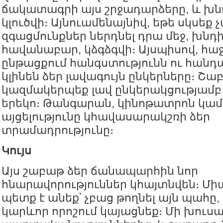
ճակատագրի այս շրջադարձերը, և խ
կլուծվի։ Այնուամենայնիվ, եթե սկսե
զգացմունքներ ներդնել դրա մեջ, խնդի
հավանաբար, կձգձգվի։ Այսպիսով, հաջ
ընթացքում հանգստությունն ու հանդ
կլինեն ձեր լավագույն ընկերները։ Շ
կազմակերպեք լավ ընկերակցությամբ
երեկո։ Թանգարան, կինոթատրոն կա
այցելությունը կհավասարակշռի ձեր
տրամադրությունը։
Կույս
Այս շաբաթ ձեր ճանապարհին նոր
հնարավորություններ կհայտնվեն։ Միա
պետք է անեք՝ չբաց թողնել այն պահը,
կարևոր որոշում կայացնեք։ Մի խուս