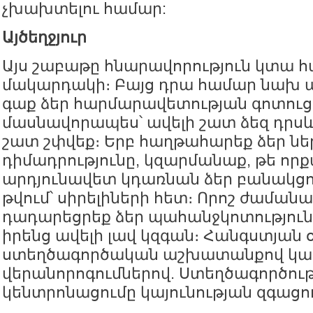
չխախտելու համար:
Այծեղջյուր
Այս շաբաթը հնարավորություն կտա հ
մակարդակի։ Բայց դրա համար նախ պ
գաք ձեր հարմարավետության գոտուց
մասնավորապես՝ ավելի շատ ձեզ դրսև
շատ շփվեք։ Երբ հաղթահարեք ձեր նե
դիմադրությունը, կզարմանաք, թե որ
արդյունավետ կդառնան ձեր բանակցու
թվում՝ սիրելիների հետ։ Որոշ ժաման
դադարեցրեք ձեր պահանջկոտությունը
իրենց ավելի լավ կզգան։ Հանգստյան 
ստեղծագործական աշխատանքով կա
վերանորոգումներով. Ստեղծագործու
կենտրոնացումը կայունության զգացո