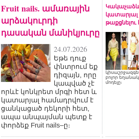
Fruit nails. ամառային
Կակաչաձև
կատարյալ 
արձակուրդի
թաքցնելու
դասական մանիկյուրը
24.07.2026
Եթե դուք
փնտրում եք
կիսաշրջազգե
դիզայն, որը
բոլոր եղանակ
կապված չէ
մոդելը։
որևէ կոնկրետ մրգի հետ և
կատարյալ համադրվում է
ցանկացած դեկորի հետ,
ապա անպայման պետք է
փորձեք Fruit nails–ը։