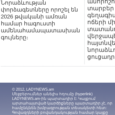
անորոշո
Նորաձևության
տարբեր
փորձագետները որոշել են
գեղագիտ
2026 թվականի ամռան
ոճերի մ
համար հագուստի
տատանո
ամենահամապատասխան
վերջապե
գույները։
հայտնվ
նորաձևո
ցուցադր
© 2012, LADYNEWS.am
Մեջբերումներ անելիս հղումը (hyperlink)
LADYNEWS.am-ին պարտադիր է: Կայքում
արտահայտված կարծիքները պարտադիր չէ, որ
համընկնեն խմբագրության տեսակետի հետ:
Գովազդների բովանդակության համար կայքը