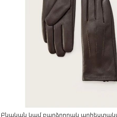
Բնական կամ բարձրորակ արհեստակ