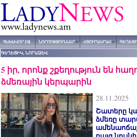
ԳԼԽԱՎՈՐ ԷՋ
ՆՈՐՈՒԹՅՈՒՆՆԵՐ
ՀՅՈՒՐԱՍՐԱՀ
ԳԵՂԵՑԻ
ԳԵՂԵՑԻԿ, ՆՈՐԱՁԵՎ
5 իր, որոնք շքեղություն են հաղ
ձմեռային կերպարին
28.11.2025
Շատերը կար
ձմեռը տա
ամենաոճայ
բայց նույն