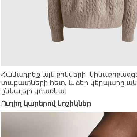
Համադրեք այն ջինսերի, կիսաշրջազ
տաբատների հետ, և ձեր կերպարը ա
ընկալելի կդառնա:
Ուղիղ կարերով կոշիկներ