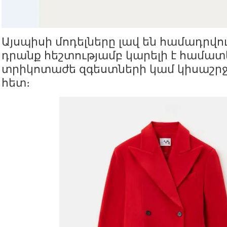
Այսպիսի մոդելները լավ են համադրվու
դրանք հեշտությամբ կարելի է համատե
տրիկոտաժե զգեստների կամ կիսաշր
հետ։