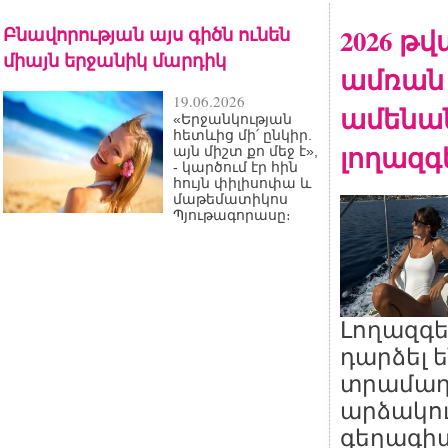
Բնավորության այս գիծն ունեն
2026 թ
միայն երջանիկ մարդիկ
ամռան
19.06.2026
ամենա
«Երջանկության
հետևից մի՛ ընկիր.
լողազգ
այն միշտ քո մեջ է»,
- կարծում էր հին
հույն փիլիսոփա և
մաթեմատիկոս
Պյութագորասը։
Լողազգե
դարձել 
տրամադ
արձակո
գեղագիտ