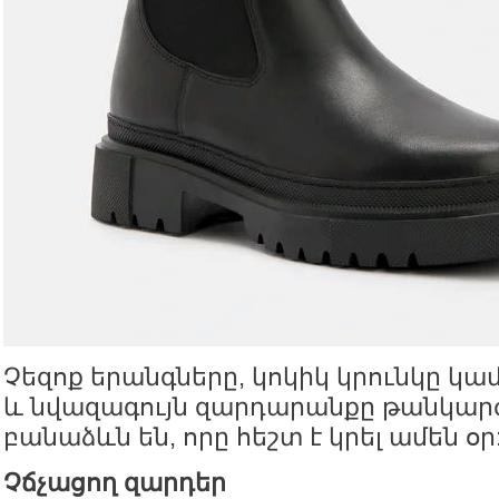
Չեզոք երանգները, կոկիկ կրունկը կա
և նվազագույն զարդարանքը թանկար
բանաձևն են, որը հեշտ է կրել ամեն օր
Չճչացող զարդեր