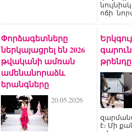
նույնիս
ոճի նոր
Փորձագետները
Երկգույ
ներկայացրել են 2026
գարուն
թվականի ամռան
թրենդը
ամենանորաձև
երանգները
20.05.2026
զարման
է։ Մի ք