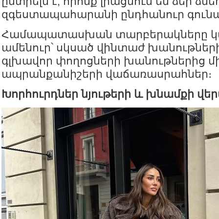
ընտրելն է, որոնք լրացնում են ձեր ձմե
զգեստապահարանի ընդհանուր գուն
Համապատասխան տարբերակները կա
ամենուր՝ սկսած վինտաժ խանութների
գլխավոր փողոցների խանութներից մ
ապրանքանիշերի վաճառասրահներ։
Խորհուրդներ նյութերի և խնամքի վեր