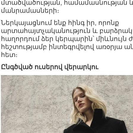
մտածվածության, համամասնության 
մանրամասների։
Ներկայացնում ենք հինգ իր, որոնք
արտահայտչականություն և բարձրակ
հաղորդում ձեր կերպարին՝ միևնույն
հեշտությամբ ինտեգրվելով առօրյա ա
հետ։
Ընգծված ուսերով վերարկու