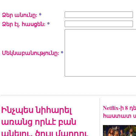
Ձեր անունը:
*
Ձեր էլ. հասցեն:
*
Մեկնաբանությունը:
*
Ինչպես նիհարել
Netflix-ի 8
հաստատ ա
առանց որևէ բան
անելու․ ծույլ մարդու