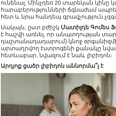
ունենալ: Մինչդեռ 20 տարեկան կինը կ
հարաբերությունների ճգնաժամ ապրել
հետ և նրա հանդեպ գրավչություն չզգա
Սակայն, ըստ բժիշկ
Մատիլդե Գոմես Ֆր
է հաշվի առնել, որ անպտղության տար
դաշտանադադարում) կնոջ օրգանիզմի
արտադրվող էստրոգենի քանակը նվազո
հետևաբար, նվազում է նաև լիբիդոն։
Արդյոք ցածր լիբիդոն աննորմա՞լ է