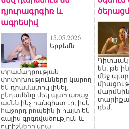
դյուրագրգիռ և
ծերացմ
ագրեսիվ
15.05.2026
Երբեմն
Գիտնակ
են, թե ի
տրամադրության
մեջ պար
փոփոխությունները կարող
միացութ
են դրամատիկ լինել.
մարմնին
ընդամենը մեկ պահ առաջ
տարիքա
ամեն ինչ հանգիստ էր, իսկ
դեմ:
հաջորդ րոպեին ի հայտ են
գալիս գրգռվածություն և
ուրիշների վրա