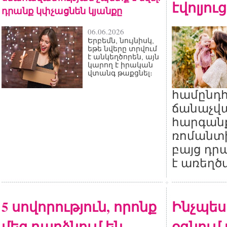
էվոլյու
դրանք կփչացնեն կյանքը
06.06.2026
Երբեմն, նույնիսկ,
եթե նվերը տրվում
է անկեղծորեն, այն
կարող է իրական
վտանգ թաքցնել։
համընդ
ճանաչվա
հարգան
ռոմանտի
բայց դր
է առեղծ
5 սովորություն, որոնք
Ինչպես 
մեզ դարձնում են
օգնում