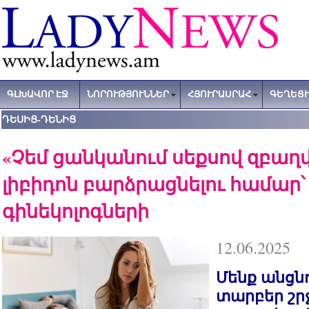
ԳԼԽԱՎՈՐ ԷՋ
ՆՈՐՈՒԹՅՈՒՆՆԵՐ
ՀՅՈՒՐԱՍՐԱՀ
ԳԵՂԵՑԻ
ԴԵՍԻՑ-ԴԵՆԻՑ
«Չեմ ցանկանում սեքսով զբաղվ
լիբիդոն բարձրացնելու համար՝
գինեկոլոգների
12.06.2025
Մենք անցնո
տարբեր շր