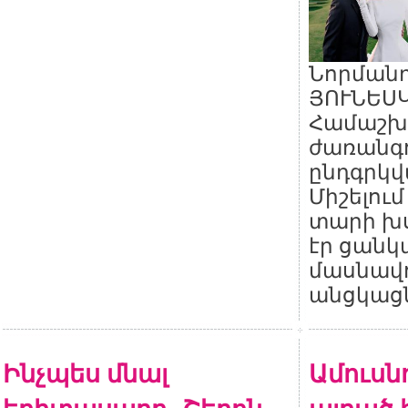
Նորմանդ
ՅՈՒՆԵՍԿ
Համաշխ
ժառանգո
ընդգրկվ
Միշելում
տարի խ
էր ցան
մասնավո
անցկացն
Ինչպես մնալ
Ամուսնո