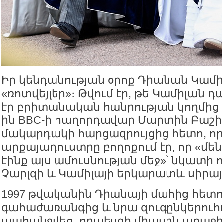
Իր կենդանության օրոք Դիանան Կամի
«ռոտվեյլեր»։ Թվում էր, թե Կամիլա
էր բրիտանական հանրության կողմից մ
ին BBC-ի հաղորդավար Մարտին Բաշի
մակարդակի հարցազրույցից հետո, որո
արքայադուստրը բողոքում էր, որ «մեն
էինք այս ամուսնության մեջ»՝ նկատի 
Չարլզի և Կամիլայի երկարատև սիրայ
1997 թվականին Դիանայի մահից հետ
գահաժառանգից և նրա զուգընկերուհ
պահանջվեց, որպեսզի միասին առաջ