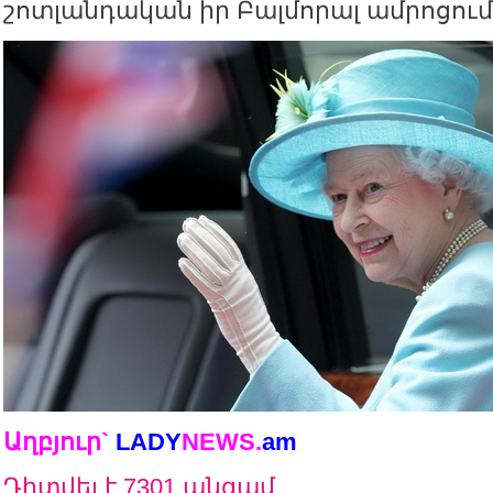
շոտլանդական իր Բալմորալ ամրոցում
Աղբյուր`
LADY
NEWS
.
am
Դիտվել է 7301 անգամ