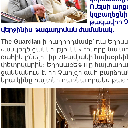
Ուելսի ար
կզբաղեցնի
թագավոր Չա
վերջինիս թագադրման ժամանակ:
The Guardian
-ի հաղորդմամբ՝ դա Եղիսա
«անկեղծ ցանկությունն» էր, որը նա 
գահին լինելու իր 70-ամյակի նախօրե
փետրվարին։ Եղիսաբեթ II-ը հայտարար
ցանկանում է, որ Չարլզի գահ բարձրա
նրա կինը հայտնի դառնա որպես թագո