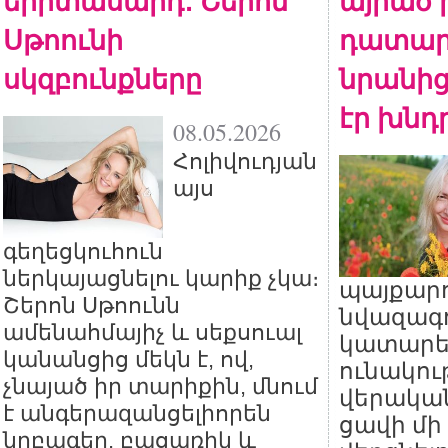
երիտասարդ․ Շերոն
այրած 
Սթոունի
դատար
սկզբունքները
նրանից
էր խնդր
08.05.2026
Հոլիվուդյան
այս
գեղեցկուհուն
ներկայացնելու կարիք չկա։
պայքարո
Շերոն Սթոունն
նվազագո
ամենահմայիչ և սեքսուալ
կատարե
կանանցից մեկն է, ով,
ունակու
չնայած իր տարիքին, մնում
վերական
է անգերազանցելիորեն
ցավի մի
նրբագեղ, բացառիկ և