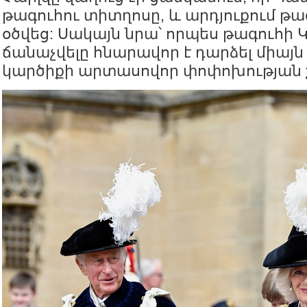
թագուհու տիտղոսը, և արդյուքում թա
օծվեց: Սակայն նրա՝ որպես թագուհի 
ճանաչվելը հնարավոր է դարձել միա
կարծիքի արտասովոր փոփոխության շ