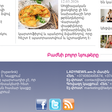
12.03.2026
են կա
որ
Սոցիալական
ավի
ցանցերը լի են
, ձվով
նախաճաշի նոր
թրենդներով։
է
Վարսակի
փաթիլները
կեցվ
փոխարինվել են
րկու
կարտոֆիլով և պանրով ձվածեղով, որը
հեշտ է պատրաստվում և կշտացնող է։
Բաժնի բոլոր նյութերը
hyperlink)
LADYNEWS.am-ի մասին
է: Կայքում
Հեռ.`
+374060445674, +37
 պարտադիր չէ, որ
Էլ-փոստ`
contact@ladyne
տեսակետի հետ:
Գովազդ կայքում: Հեռ.՝
+
ան համար կայքը
Էլ-փոստ՝
marketing@lady
րում: