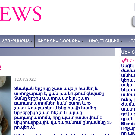
ՀՅՈՒՐԱՍՐԱՀ
ԳԵՂԵՑԻԿ, ՆՈՐԱՁԵՎ
ՍԵՐ, ԸՆՏԱՆԻՔ
ԱՌ
ՄԵԿ 
07-
ջ
Անցել
ժաման
անհա
12.08.2022
կերպ
ամյա
Տնական երշիկը շատ ավելի համեղ և
նկատե
առողջարար է, քան խանութում գնվածը։
ամռան
Տանը երշիկ պատրաստելու շատ
ունի,
բաղադրատոմսեր կան՝ բարդ և ոչ
Ժամա
շատ։ Առաջարկում ենք հավի համեղ
պատր
նրբերշիկի շատ հեշտ և արագ
դժվար
բաղադրատոմս, որը պատրաստվում է
դրան 
միկրոալիքային վառարանում ընդամենը 15
Blond
րոպեում։
Ռիչա
որ պլ