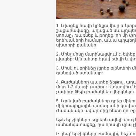
1. Լվացեք հավի կրծքամիսը և կտ
շաքարավազը, աղացած սև պղպեղը,
սոուսը։ Խառնեք և թողեք, որ մի 
երեխաների համար, ապա պղպեղն ո
սխտորի քանակը։
2. Մինչ միսը մարինացվում է, եփեք
լվացեք: Այն պետք է լավ եփվի և փո
3. Միսն ու բրինձը լցրեք բլենդերի
զանգված ստանալը:
4. Բաժակները պատեք ձեթով, աղաց
մոտ 1-2 մատի չափով։ Ստացվում 
չափից։ Թեյի բաժակներ վերցնելո
5. Լցոնված բաժակները դրեք միկր
միկրոալիքային վառարանի կափարի
Ժամանակի ավարտից հետո դուռը մ
Եթե երշիկների եզրերն ավելի մու
անհանգստացեք, դա որակի վրա չ
Ի դեպ՝ երշիկները բաժակից հեշտու