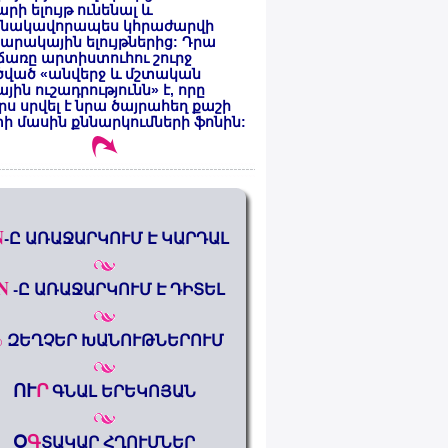
րի ելույթ ունենալ և
նակավորապես կհրաժարվի
րակային ելույթներից: Դրա
առը արտիստուհու շուրջ
ծված «անվերջ և մշտական
յին ուշադրությունն» է, որը
րս սրվել է նրա ծայրահեղ քաշի
ի մասին քննարկումների ֆոնին:
N
-Ը ԱՌԱՋԱՐԿՈՒՄ Է ԿԱՐԴԱԼ
N
-Ը ԱՌԱՋԱՐԿՈՒՄ Է ԴԻՏԵԼ
%
ԶԵՂՉԵՐ ԽԱՆՈՒԹՆԵՐՈՒՄ
ՈՒ
Ր
ԳՆԱԼ ԵՐԵԿՈՅԱՆ
Օ
Գ
ՏԱԿԱՐ ՀՂՈՒՄՆԵՐ