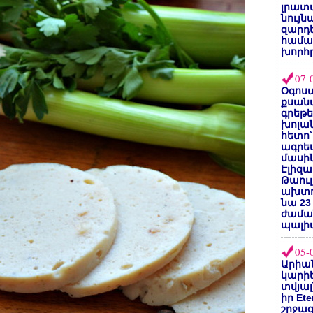
լրատվ
նույն
զարդե
համա
խորհ
07-
Օգոստ
քսանվ
գրեթ
խոլա
հետո՝
ագրե
մասին
Էլիզա
Թաուլ
ախտոր
նա 23
ժամա
պալի
05-
Արիա
կարիե
տվյալ
իր Et
շրջա