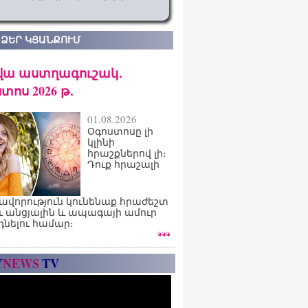
 ՁԵՐ ԿՅԱՆՔՈՒՄ
վա աստղագուշակ․
տոս 2026 թ․
01.08.2026
Օգոստոսը լի
կլինի
հրաշքներով լի։
Դուք հրաշալի
ավորություն կունենաք հրաժեշտ
ւ անցյալին և ապագայի ամուր
դնելու համար։
Y
NEWS
TV