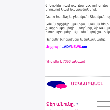
6. Երշիկը լավ սառեցրեք, որից հե
սոուսով կամ կանաչեղենով:
Շատ համեղ և բնական Տնական ե
Նման երշիկի պատրաստման հետ կա
քաղցր պղպեղի կտորներ, ձիթապտ
խոտաբույսեր։ Այս թեմայով շատ կա
Ուրեմն՝ խիզախեք և երևակայեք:
Աղբյուր`
LADY
NEWS.
am
Դիտվել է 7353 անգամ
ՄԵԿՆԱԲԱՆԵԼ
Ձեր անունը:
*