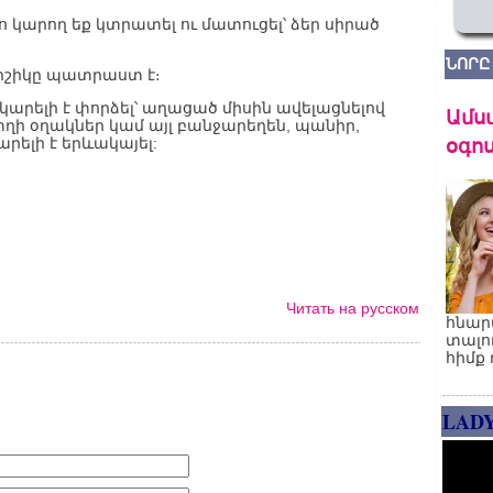
տո կարող եք կտրատել ու մատուցել՝ ձեր սիրած
ՆՈՐԸ
րշիկը պատրաստ է։
րելի է փորձել՝ աղացած միսին ավելացնելով
Ամս
ղի օղակներ կամ այլ բանջարեղեն, պանիր,
օգոս
րելի է երևակայել:
Читать на русском
հնար
տալո
հիմք 
LAD