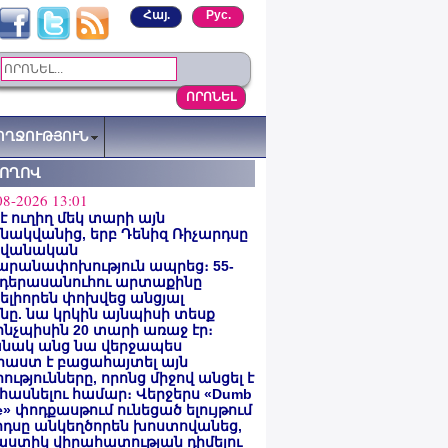
Հայ.
Рус.
ՈՂՋՈՒԹՅՈՒՆ
ՏՈՂՈՎ
08-2026 13:01
 է ուղիղ մեկ տարի այն
ակվանից, երբ Դենիզ Ռիչարդսը
վանական
արանափոխություն ապրեց։ 55-
 դերասանուհու արտաքինը
լիորեն փոխվեց անցյալ
ը. նա կրկին այնպիսի տեսք
 ինչպիսին 20 տարի առաջ էր։
նակ անց նա վերջապես
աստ է բացահայտել այն
ությունները, որոնց միջով անցել է
հասնելու համար։ Վերջերս «Dumb
e» փոդքասթում ունեցած ելույթում
րդսը անկեղծորեն խոստովանեց,
աստիկ վիրահատության դիմելու