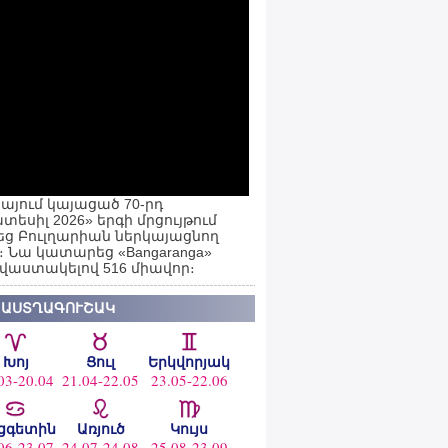
այում կայացած 70-րդ
տեսիլ 2026» երգի մրցույթում
ց Բուլղարիան ներկայացնող
ն։ Նա կատարեց «Bangaranga»
 վաստակելով 516 միավոր։
 ԱՍՏՂԱԳՈՒՇԱԿ
Խոյ
Ցուլ
Երկվորյակ
03-20.04
21.04-22.05
23.05-22.06
ցգետին
Առյուծ
Կույս
06-23.07
24.07-24.08
25.08-23.09