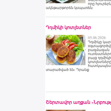
որը հյուրեր
ակնթարթորեն կսպառեն:
Դդմիկի կոտլետներ
05.06.2026
Դդմիկը կար
օգտագործվ
բազմազան
ուտեստներո
բայց դդմիկ
կոտլետներ
հատկապես
տարածված են։ Դրանք
Շերտավոր աղցան «Նրբությ