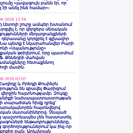
ոշումը «լավագույն բանն էր, որ
 էի անել ինձ համար»։
08-2026 12:58
 Լետոյի շուրջ ամպեր խտանում
արզվել է, որ վերջերս սեռական
ությունների մեղադրանքների
 դերասանը կորցրել է գլխավոր
 Նա պետք է նկարահանվեր Բարի
ոնի «Սպանությունը»
ական թրիլերում, որը պատմում
 Ֆ. Քենեդիի մահվան
ամանքները հետաքննող
ողի մասին
։
08-2026 03:03
Հադիդը և Բրեդլի Քուփերն
րություն են գրավել Փարիզում
 վերջին հայտնությամբ։ Զույգը
անիքի նախապատրաստության
րի տարածման հիմք դրեց՝
արակայնորեն հայտնվելով
նական մատանիներով։ Չնայած
ք պաշտոնապես չեն հաստատել
ագուների ենթադրությունները,
 գործողություւներում կա ինչ-որ
քրքիր բան։ Արևմտյան