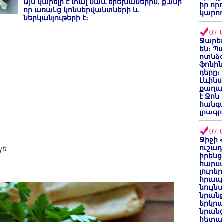
Այն կարելի է տալ նաև երեխաներին, քանի
իր որ
որ առանց կոնսերվանտների և
կարող
ներկանյութերի է։
07-
Ջարեդ
են։ Պ
ոտնձգ
ֆոնին
դերը։
Լևինս
քաղաք
է Ջոն
հանգ
լրագր
07-
Ջիջի 
ուշադ
պե
իրենց
հարս
լուրե
հրապ
նույ
նրան
երկրպ
նրանց
հետա