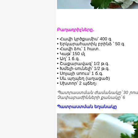
Բաղադրիչները․
• Հավի կրծքամիս՝ 400 գ
• Երկարահատիկ բրինձ ՝ 50 գ
• Հավի ձու՝ 1 հատ.
• Կաթ՝ 150 մլ
• Աղ՝ 1 ճ.գ.
• Շաքարավազ՝ 1/2 թ.գ.
• Խմելի-սունելի՝ 1/2 թ.գ.
• Սոյայի սոուս՝ 1 ճ.գ.
• Սև պղպեղ (աղացած)
• Սխտոր՝ 2 պճեղ։
Պատրաստման ժամանակը՝ 30 րո
Չափաբաժինների քանակը՝ 6
Պատրաստման եղանակը