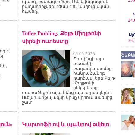
պարզ, օգտագործվում են նվազագույն
ն
բաղադրիչներ, էժան է ու անզուգական
համեղ։
24.
Toffee Pudding. Քեյթ Միդլթոնի
Այ
սիրելի ուտեստը
23.
ող է
05.05.2026
ՇԱԲԱ
ել
Պուդինգի այս
տեսակի
ւմ,
բաղադրատոմսը
ի
հանրածանոթ
ը
դարձավ, երբ Քեյթ
Միդլթոնի
ընկերները
տարածեցին այն․ հենց այս աղանդերն է
Ուելսի արքայազնի կինը սիրում ամենից
շատ:
ուն»
Կարտոֆիլով և պանրով օմլետ