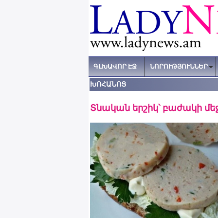
ԳԼԽԱՎՈՐ ԷՋ
ՆՈՐՈՒԹՅՈՒՆՆԵՐ
ԽՈՀԱՆՈՑ
Տնական երշիկ՝ բաժակի մե