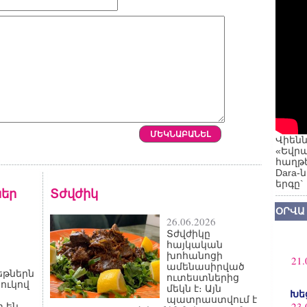
Վիենն
«Եվրա
հաղթե
Dara-
երգը`
եր
Տժվժիկ
ՕՐՎԱ
26.06.2026
Տժվժիկը
հայկական
խոհանոցի
21.
ամենասիրված
թներն
ուտեստներից
ջուկով
մեկն է։ Այն
Խե
պատրաստվում է
23.
 են,