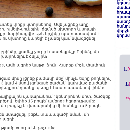
կդադա
ժամա
հրապա
պատճ
ստեղ
րատեք փոքր կտորներով։ Ավելացրեք աղը,
հանրա
 խմելի-սունելին, ճզմած սխտորը և սոյայի
վերջե
փոքր մարինացվի։ Եթե երշիկը պատրաստվում է
կորստ
ւ սխտորը կարելի է չանել կամ նվազեցնել
 բրինձը, քամեք ջուրը և սառեցրեք։ Բրինձը մի
խարինելու է օսլային։
 մեջ, ավելացրեք կաթը, ձուն։ Հարեք միչև փափուկ
L
ած միսը լցրեք բաժակի մեջ՝ մինչև եզրը թողնելով
L
է 3 կամ 4 մսով լցոնցած բաժակ՝ կախված բաժակի
ւ դեպքում դրանք պետք է հաստ պատերով լինեն։
ոալիքային վառարանում ՝ կենտրոնին մոտ, ծածկեք
չով։ Եփեք 15 րոպե՝ ամբողջ հզորությամբ:
ի բացեք և վառարանից մի հանեք ևս 5 րոպե:
գ են ստացվել, թեթև տապակածի նման, մի
ի ազդի։
թյամբ «դուրս են թռչում»։