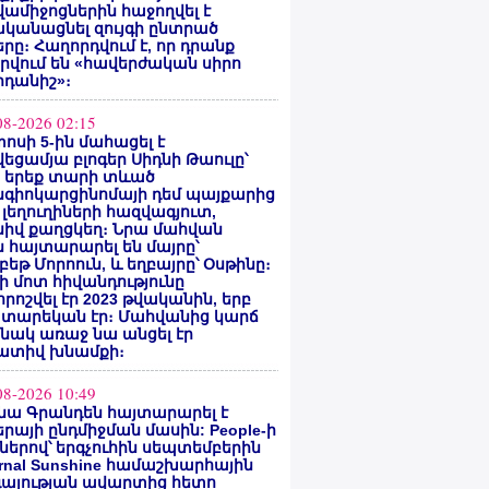
ամիջոցներին հաջողվել է
ականացնել զույգի ընտրած
րը։ Հաղորդվում է, որ դրանք
րվում են «հավերժական սիրո
րդանիշ»։
08-2026 02:15
ոսի 5-ին մահացել է
եցամյա բլոգեր Սիդնի Թաուլը՝
ե երեք տարի տևած
նգիոկարցինոմայի դեմ պայքարից
 լեղուղիների հազվագյուտ,
սիվ քաղցկեղ։ Նրա մահվան
 հայտարարել են մայրը՝
բեթ Մորոուն, և եղբայրը՝ Օսթինը։
ի մոտ հիվանդությունը
ոշվել էր 2023 թվականին, երբ
 տարեկան էր։ Մահվանից կարճ
նակ առաջ նա անցել էր
ատիվ խնամքի։
08-2026 10:49
նա Գրանդեն հայտարարել է
րայի ընդմիջման մասին: People-ի
ներով՝ երգչուհին սեպտեմբերին
ernal Sunshine համաշխարհային
գայության ավարտից հետո