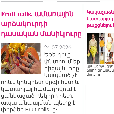
Fruit nails. ամառային
Կակաչաձև
կատարյալ 
արձակուրդի
թաքցնելու
դասական մանիկյուրը
24.07.2026
Եթե դուք
փնտրում եք
կիսաշրջազգե
դիզայն, որը
բոլոր եղանակ
կապված չէ
մոդելը։
որևէ կոնկրետ մրգի հետ և
կատարյալ համադրվում է
ցանկացած դեկորի հետ,
ապա անպայման պետք է
փորձեք Fruit nails–ը։