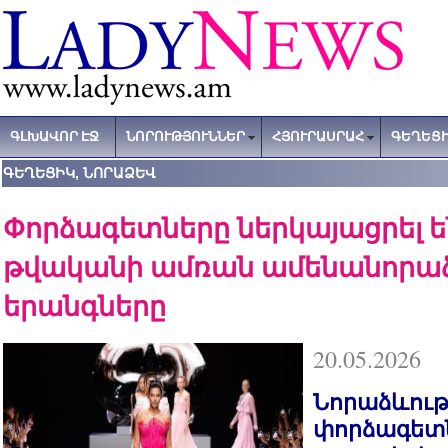
ԳԼԽԱՎՈՐ ԷՋ
ՆՈՐՈՒԹՅՈՒՆՆԵՐ
ՀՅՈՒՐԱՍՐԱՀ
ԳԵՂԵՑԻ
ԳԵՂԵՑԻԿ, ՆՈՐԱՁԵՎ
Փորձագետները ներկայացրել են
թվականի ամռան ամենանորա
երանգները
20.05.2026
Նորաձևութ
փորձագետն