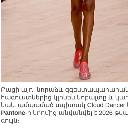
Բացի այդ, նորաձև զգեստապահարան
հագուստներից կլինեն կոբալտը և կար
նաև ամպամած սպիտակ Cloud Dancer 
Pantone
-ի կողմից անվանվել է 2026 
գույն։