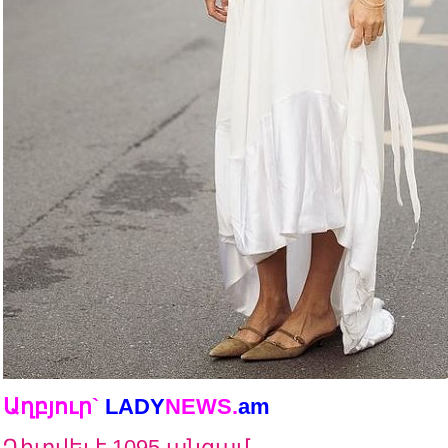
Աղբյուր`
LADY
NEWS.
a
m
Դիտվել է 1095 անգամ