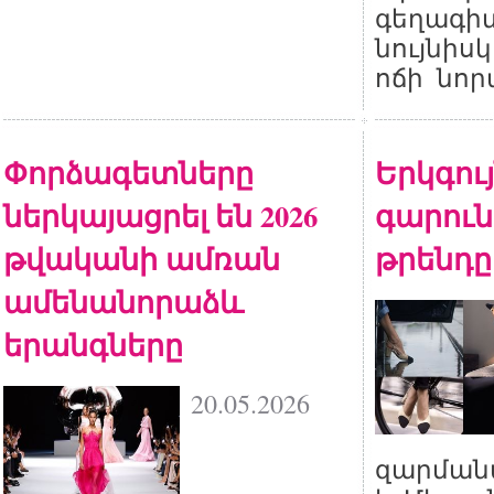
գեղագիտ
նույնիս
ոճի նոր
Փորձագետները
Երկգույ
ներկայացրել են 2026
գարուն
թվականի ամռան
թրենդը
ամենանորաձև
երանգները
20.05.2026
զարման