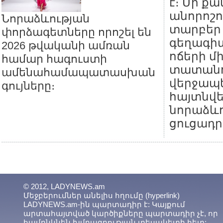
է։ Մի ք
անորոշո
Նորաձևության
տարբեր
փորձագետները որոշել են
գեղագիտ
2026 թվականի ամռան
ոճերի մ
համար հագուստի
տատանո
ամենահամապատասխան
վերջապե
գույները։
հայտնվ
նորաձևո
ցուցադր
© 2012, LADYNEWS.am
Մեջբերումներ անելիս հղումը (hyperlink)
LADYNEWS.am-ին պարտադիր է: Կայքում
արտահայտված կարծիքները պարտադիր չէ, որ
համընկնեն խմբագրության տեսակետի հետ: