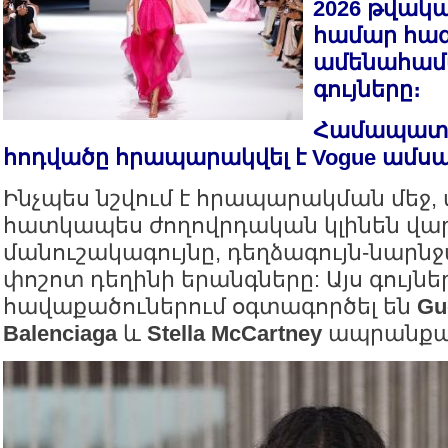
2026 թվակ
համար հա
ամենահա
գույները։
Համապատ
հոդվածը հրապարակվել է Vogue ամսա
Ինչպես նշվում է հրապարակման մեջ,
հատկապես ժողովրդական կլինեն վար
մանուշակագույնը, դեղձագույն-նարնջ
փոշոտ դեղինի երանգները: Այս գույնե
հավաքածուներում օգտագործել են
Guc
Balenciaga
և
Stella McCartney
ապրանքան