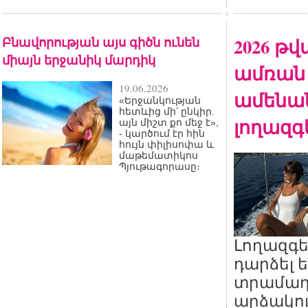
Բնավորության այս գիծն ունեն
2026 թ
միայն երջանիկ մարդիկ
ամռան
19.06.2026
ամենա
«Երջանկության
հետևից մի՛ ընկիր.
լողազգ
այն միշտ քո մեջ է»,
- կարծում էր հին
հույն փիլիսոփա և
մաթեմատիկոս
Պյութագորասը։
Լողազգե
դարձել 
տրամադ
արձակո