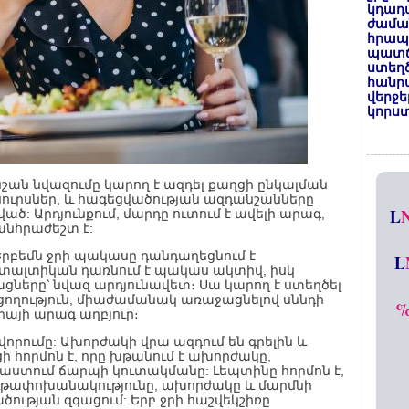
կդադա
ժամա
հրապա
պատճ
ստեղ
հանրա
վերջե
կորստ
շան նվազումը կարող է ազդել քաղցի ընկալման
եսուրսներ, և հագեցվածության ազդանշանները
L
ծ: Արդյունքում, մարդը ուտում է ավելի արագ,
անհրաժեշտ է:
Երբեմն ջրի պակասը դանդաղեցնում է
L
տալտիկան դառնում է պակաս ակտիվ, իսկ
ները՝ նվազ արդյունավետ։ Սա կարող է ստեղծել
ցողություն, միաժամանակ առաջացնելով սննդի
այի արագ աղբյուր։
որումը: Ախորժակի վրա ազդում են գրելին և
ցի հորմոն է, որը խթանում է ախորժակը,
նպաստում ճարպի կուտակմանը: Լեպտինը հորմոն է,
յութափոխանակությունը, ախորժակը և մարմնի
ծության զգացում: Երբ ջրի հաշվեկշիռը