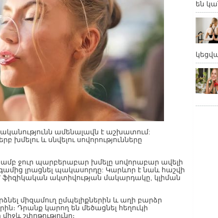
են կա
կեցվ
ականությունն ամենալավն է աշխատում:
րբ խմելու և սնվելու սովորությունները
յամբ ջուր պարբերաբար խմելը սովորաբար ավելի
նգամից լրացնել պակասորդը: Կարևոր է նաև հաշվի
 ֆիզիկական ակտիվության մակարդակը, կլիման
րձնել միզամուղ ըմպելիքներին և աղի բարձր
ին։ Դրանք կարող են մեծացնել հեղուկի
 միջև շփոթությունը։