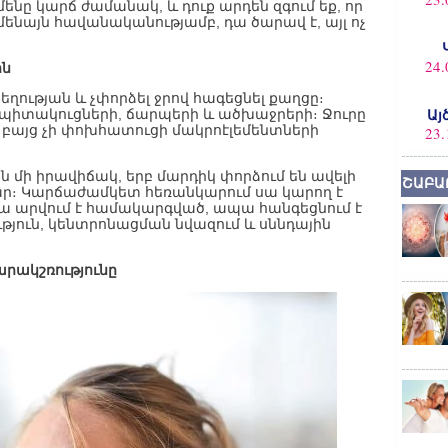
ամենը կարճ ժամանակ, և դուք արդեն զգում եք, որ
ենայն հավանականությամբ, դա ծարավ է, այլ ոչ
24.
ին
ղության և չփորձել ջրով հագեցնել քաղցը։
 սպիտակուցների, ճարպերի և ածխաջրերի։ Ջուրը
Այ
, բայց չի փոխհատուցի մակրոէլեմենտների
23.
 մի իրավիճակ, երբ մարդիկ փորձում են ավելի
ՇԱԲԱ
ամար։ Կարճաժամկետ հեռանկարում սա կարող է
դա արվում է համակարգված, ապա հանգեցնում է
թյուն, կենտրոնացման նվազում և սննդային
արակշռությունը