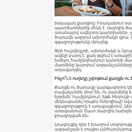
իսկական քաղցով։ Իրականում ս
պատճառներից մեկն է. մարդիկ ծար
ստանալով ավելորդ կալորիաներ, մի
ծարավն ազդում ախորժակի վրա, և
զգացողությունը մյուսից։
Ջրի հաշվեկշռի, ախորժակի և նյ
ավելի բարդ է, քան թվում է առաջի
խմելու համընդհանուր կանոնի մասի
մարմինը կարդում ազդանշանները 
աղավաղվել:
Ինչո՞ւ է ուղեղը շփոթում քաղցն ո
Քաղցն ու ծարավը կարգավորող կե
բավականին մոտ են, ու մարմնից 
երբեմն՝ համընկնում։ Եթե հեղուկի
մեկնաբանել որպես էներգիայի նվ
զգացողություն է առաջացնում, կեն
առաջանում։ Շատ մարդիկ նախընտր
ջրազրկված են։
Լրացուցիչ դեր է խաղում սովորութ
ազդանշան է տալիս անհարմարությ