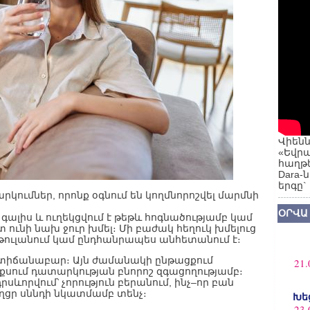
Վիենն
«Եվրա
հաղթե
Dara-
երգը`
կումներ, որոնք օգնում են կողմնորոշվել մարմնի
ՕՐՎԱ
գալիս և ուղեկցվում է թեթև հոգնածությամբ կամ
ունի նախ ջուր խմել։ Մի բաժակ հեղուկ խմելուց
 թուլանում կամ ընդհանրապես անհետանում է։
տիճանաբար։ Այն ժամանակի ընթացքում
21.
ոքսում դատարկության բնորոշ զգացողությամբ։
ևորվում՝ չորություն բերանում, ինչ–որ բան
աղցր սննդի նկատմամբ տենչ։
Խե
23.