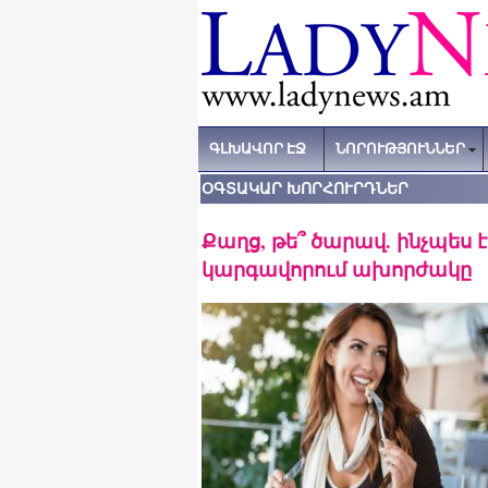
ԳԼԽԱՎՈՐ ԷՋ
ՆՈՐՈՒԹՅՈՒՆՆԵՐ
ՕԳՏԱԿԱՐ ԽՈՐՀՈՒՐԴՆԵՐ
Քաղց, թե՞ ծարավ. ինչպես 
կարգավորում ախորժակը