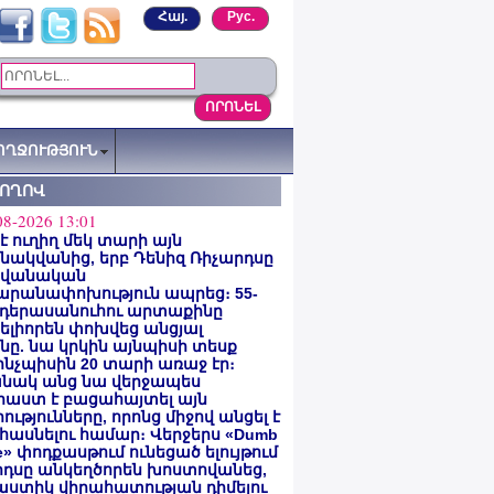
Հայ.
Рус.
ՈՂՋՈՒԹՅՈՒՆ
ՏՈՂՈՎ
08-2026 13:01
 է ուղիղ մեկ տարի այն
ակվանից, երբ Դենիզ Ռիչարդսը
վանական
արանափոխություն ապրեց։ 55-
 դերասանուհու արտաքինը
լիորեն փոխվեց անցյալ
ը. նա կրկին այնպիսի տեսք
 ինչպիսին 20 տարի առաջ էր։
նակ անց նա վերջապես
աստ է բացահայտել այն
ությունները, որոնց միջով անցել է
հասնելու համար։ Վերջերս «Dumb
e» փոդքասթում ունեցած ելույթում
րդսը անկեղծորեն խոստովանեց,
աստիկ վիրահատության դիմելու