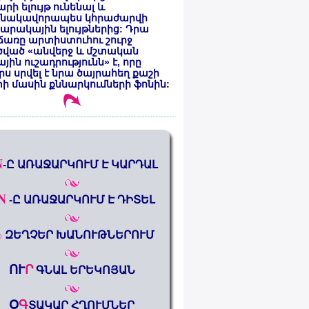
րի ելույթ ունենալ և
նակավորապես կհրաժարվի
րակային ելույթներից: Դրա
առը արտիստուհու շուրջ
ծված «անվերջ և մշտական
յին ուշադրությունն» է, որը
րս սրվել է նրա ծայրահեղ քաշի
ի մասին քննարկումների ֆոնին:
N
-Ը ԱՌԱՋԱՐԿՈՒՄ Է ԿԱՐԴԱԼ
N
-Ը ԱՌԱՋԱՐԿՈՒՄ Է ԴԻՏԵԼ
%
ԶԵՂՉԵՐ ԽԱՆՈՒԹՆԵՐՈՒՄ
ՈՒ
Ր
ԳՆԱԼ ԵՐԵԿՈՅԱՆ
Օ
Գ
ՏԱԿԱՐ ՀՂՈՒՄՆԵՐ