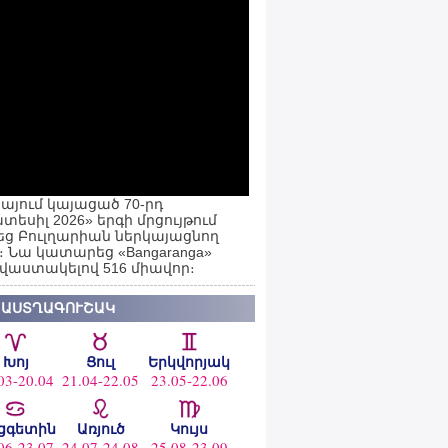
այում կայացած 70-րդ
տեսիլ 2026» երգի մրցույթում
ց Բուլղարիան ներկայացնող
ն։ Նա կատարեց «Bangaranga»
 վաստակելով 516 միավոր։
 ԱՍՏՂԱԳՈՒՇԱԿ
Խոյ
Ցուլ
Երկվորյակ
03-20.04
21.04-22.05
23.05-22.06
ցգետին
Առյուծ
Կույս
06-23.07
24.07-24.08
25.08-23.09