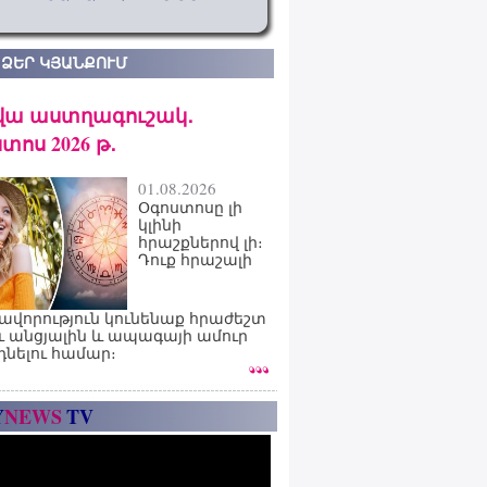
 ՁԵՐ ԿՅԱՆՔՈՒՄ
վա աստղագուշակ․
տոս 2026 թ․
01.08.2026
Օգոստոսը լի
կլինի
հրաշքներով լի։
Դուք հրաշալի
ավորություն կունենաք հրաժեշտ
ւ անցյալին և ապագայի ամուր
դնելու համար։
Y
NEWS
TV