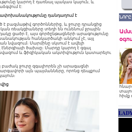
թյունը կարող է դառնալ պակաս կայուն, և
ձգվում է:
ւթափոխանակությունը դանդաղում է
ՆՈՐԸ
է բազմաթիվ գործոններից, և ջուրը դրանցից
ական ռեակցիաները տեղի են ունենում ջրային
Ամս
դակը ցածր է, այս գործընթացների արագությունը
օգոս
խանակության հանկարծակի անկում չէ, այլ
 նվազում։ Մարմինը սկսում է ավելի
 էներգիայի ծախսը։ Մարդը կարող է զգալ
նվազում և ֆիզիկական ակտիվություն կատարելու
կ բաժակ ջուրը զգալիորեն չի արագացնի
կարգավորի այն պայմանները, որոնց դեպքում
այուն։
ավից
հնար
տալո
հիմք 
LAD