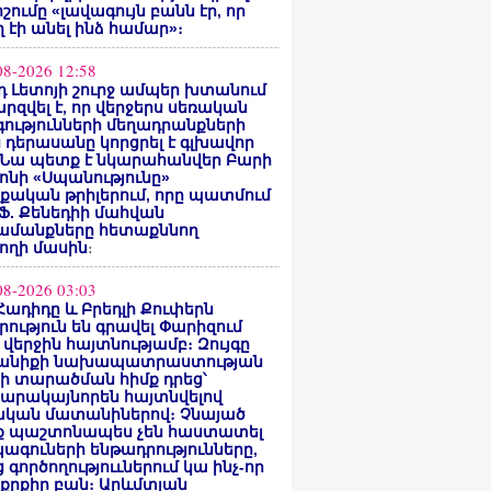
ոշումը «լավագույն բանն էր, որ
 էի անել ինձ համար»։
08-2026 12:58
 Լետոյի շուրջ ամպեր խտանում
արզվել է, որ վերջերս սեռական
ությունների մեղադրանքների
 դերասանը կորցրել է գլխավոր
 Նա պետք է նկարահանվեր Բարի
ոնի «Սպանությունը»
ական թրիլերում, որը պատմում
 Ֆ. Քենեդիի մահվան
ամանքները հետաքննող
ողի մասին
։
08-2026 03:03
Հադիդը և Բրեդլի Քուփերն
րություն են գրավել Փարիզում
 վերջին հայտնությամբ։ Զույգը
անիքի նախապատրաստության
րի տարածման հիմք դրեց՝
արակայնորեն հայտնվելով
նական մատանիներով։ Չնայած
ք պաշտոնապես չեն հաստատել
ագուների ենթադրությունները,
 գործողություւներում կա ինչ-որ
քրքիր բան։ Արևմտյան