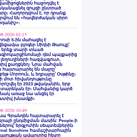
ամիջոցներին հաջողվել է
ականացնել զույգի ընտրած
րը։ Հաղորդվում է, որ դրանք
րվում են «հավերժական սիրո
րդանիշ»։
08-2026 02:15
ոսի 5-ին մահացել է
եցամյա բլոգեր Սիդնի Թաուլը՝
ե երեք տարի տևած
նգիոկարցինոմայի դեմ պայքարից
 լեղուղիների հազվագյուտ,
սիվ քաղցկեղ։ Նրա մահվան
 հայտարարել են մայրը՝
բեթ Մորոուն, և եղբայրը՝ Օսթինը։
ի մոտ հիվանդությունը
ոշվել էր 2023 թվականին, երբ
 տարեկան էր։ Մահվանից կարճ
նակ առաջ նա անցել էր
ատիվ խնամքի։
08-2026 10:49
նա Գրանդեն հայտարարել է
րայի ընդմիջման մասին: People-ի
ներով՝ երգչուհին սեպտեմբերին
ernal Sunshine համաշխարհային
գայության ավարտից հետո