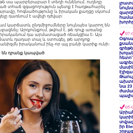
 սա պարբերաբար է տեղի ունենում, ուղեղը
լրատվ
ած տհաճ զգացողություն պետք է հաղթահարել
նույն
արավը, հոգնածությունը և իրական քաղցը սկսում
զարդե
ելը դառնում է ավելի դժվար:
համա
խորհ
 կարճատև ընդմիջումները նույնպես կարող են
նել։ Արդյունքում, թվում է, թե դուք առանց
07-
 իրականում դա արմատացած ռեակցիա է։ Այս
Օգոստ
րճատև դադար տալ և ստուգել, թե արդյոք
քսանվ
անիզմն իրականում ինչ-որ այլ բանի կարիք ունի։
գրեթ
ս են դրանք կապված
խոլա
հետո՝
ագրե
մասին
Էլիզա
Թաուլ
ախտոր
նա 23
ժամա
պալի
05-
Արիա
կարիե
տվյալ
իր Et
շրջա