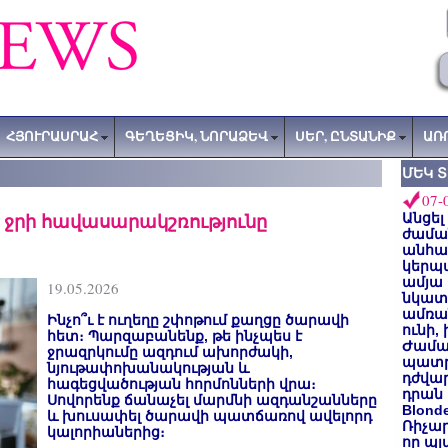
ՀՅՈՒՐԱՍՐԱՀ
ԳԵՂԵՑԻԿ, ՆՈՐԱՁԵՎ
ՍԵՐ, ԸՆՏԱՆԻՔ
ԱՌ
ՄԵԿ 
07-
է ջրի հավասարակշռությունը
Անցել
ժաման
անհա
կերպ
ամյա
19.05.2026
նկատե
ամռան
Ինչո՞ւ է ուղեղը շփոթում քաղցը ծարավի
ունի,
հետ։ Պարզաբանենք, թե ինչպես է
Ժամա
ջրազրկումը ազդում ախորժակի,
պատր
նյութափոխանակության և
դժվար
հագեցվածության հորմոնների վրա։
դրան 
Սովորենք ճանաչել մարմնի ազդանշանները
Blond
և խուսափել ծարավի պատճառով ավելորդ
Ռիչա
կալորիաներից։
որ պլ