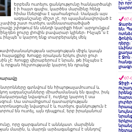
իր որ
Երբեմն ուտելու ցանկությունը հանկարծակի
կարող
է ի հայտ գալիս, կարծես մարմինը հենց
հիմա էներգիա է պահանջում։ Սակայն այս
ազդանշանը միշտ չէ, որ պայմանավորված է
07-
ա չափից շատ ուտելու ամենատարածված
Ջարեդ
ավը շփոթում են սննդի կարիքի հետ՝ արդյունքւմ
են։ Պ
նչդեռ ջուրը լիովին բավարար կլիներ։ Ինչպե՞ս է
ոտնձգ
 ինչպե՞ս կարող ենք տարբերակել մեկ
ֆոնին
դերը։
Լևինս
ութափոխանակության արագության միջև կապն
քաղաք
ն հայացքից: Խոսքը օրական երկու լիտր ջուր
է Ջոն
ն չէ: Խոսքը վերաբերում է նրան, թե ինչպես է
հանգ
և որքան հեշտությամբ կարող են դրանք
լրագր
07-
ւ ծարավը
Ջիջի 
նտրոնները գտնվում են հիպոթալամուսում և
ուշադ
եկող ազդանշանները միաժամանակ են գալիս, իսկ
իրենց
 մակարդակը նվազում է, ուղեղը կարող է սա
հարս
ազում։ Սա ստամոքսում դատարկության
լուրե
տրոնացումը նվազում է և ուտելու ցանկություն է
հրապ
ում են ուտել, այն դեպքում, երբ իրականում
նույ
նրան
երկրպ
յունը, որը զարգանում է աննկատ. մարմինն
նրանց
ան մասին, և մարդն արձագանքում է սննդով՝
հետա