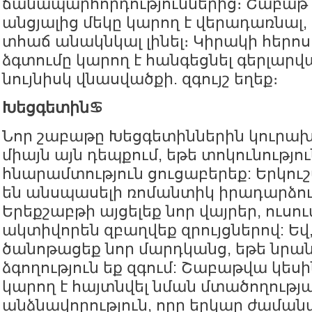
ճանապարհորդություններից։ Շաբաթ 
անցյալից մեկը կարող է վերադառնալ,
տհաճ անակնկալ լինել։ Կիրակի հերոսո
ձգտումը կարող է հանգեցնել գերլարվ
նույնիսկ վնասվածքի. զգույշ եղեք։
Խեցգետին♋️
Նոր շաբաթը Խեցգետիններին կուրախ
միայն այն դեպքում, եթե տոկունությու
հնարամտություն ցուցաբերեք: Երկո
են անսպասելի ռոմանտիկ իրադարձութ
Երեքշաբթի այցելեք նոր վայրեր, ուսո
ակտիվորեն զբաղվեք զրույցներով: Եվ
ծանոթացեք նոր մարդկանց, եթե նրա
ձգողություն եք զգում: Շաբաթվա կեսի
կարող է հայտնվել նման մտածողությ
անձնավորություն, որը երկար ժաման