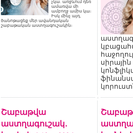
չկա. առջևում դեռ
ամառվա մի
ամբողջ ամիս կա։
Իսկ մինչ այդ,
ծանոթացեք մեր ավանդական
շաբաթական աստղագուշակին։
աստղագ
կբացահա
հաջողու
սիրային 
կոնֆլիկտ
ֆինանս
կորուստ
Շաբաթվա
Շաբաթ
աստղագուշակ․
աստղա