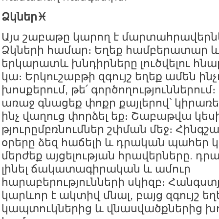
Ձկներ♓️
Այս շաբաթը կարող է մարտահրավերներ
Ձկների համար։ Եղեք համբերատար և
երկարատև խնդիրները լուծվելու հնա
կա։ Երկուշաբթի զգույշ եղեք ամեն ինչո
խոսքերում, թե՛ գործողություններում
առաջ գնացեք փոքր քայլերով՝ կիրառել
ինչ վաղուց փորձել եք։ Շաբաթվա կես
թյուրըմբռնումներ շփման մեջ։ Հինգշ
օրերը ձեզ հաճելի և դրական պահեր 
մերժեք այցելության հրավերները. դր
լինել ճակատագիրական և ամուր
հարաբերությունների սկիզբ։ Հանգստ
կարևոր է ակտիվ մնալ, բայց զգույշ եղ
կապտուկներից և վնասվածքներից խ