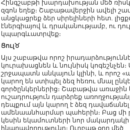
Հինգշաբթի խարդախության մեծ ռիսկ
զգոն եղեք։ Շաբաթավերջին ավելի շ
անցկացրեք ձեր սիրելիների հետ. լից
էներգիայով և դրականությամբ, ու 
կպարգևատրվեք։
Ցուլ♉️
Այս շաբաթվա որոշ իրադարձություննե
կուրախացնեն և նույնիսկ կոգեշնչեն։
շրջապատն անկայուն կլինի, և որոշ 
կարող են ստիպել ձեզ հեռու մնալ ընկ
գործընկերներից։ Շաբաթվա առաջին 
ուշադրություն դարձրեք առողջությա
դեպքում այն կարող է ձեզ դավաճանել
ամենաանհարմար պահերին։ Բաց մի 
կեսին եկամուտների նոր մակարդակի 
հնարավորությունը։ Ուրբաթ օրը մեծ