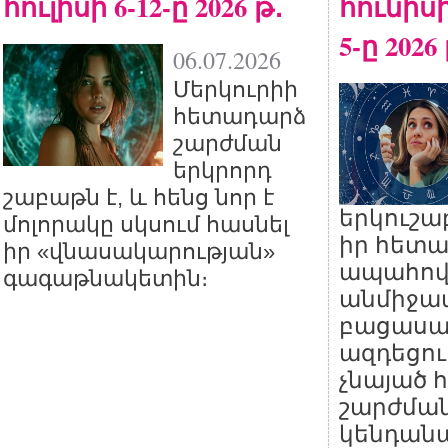
հուլիսի 6-12-ը 2026 թ․
հունիսի
5-ը 2026
06.07.2026
Մերկուրիի
հետադարձ
շարժման
երկրորդ
շաբաթն է, և հենց նոր է
երկուշա
մոլորակը սկսում հասնել
իր հետա
իր «վնասակարության»
ապահովե
գագաթնակետին։
անմիջա
բացասա
ազդեցու
չնայած
շարժման
կենդան