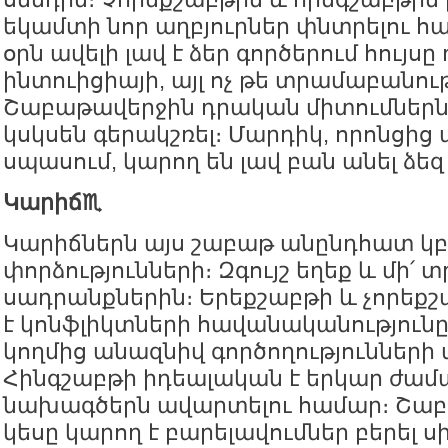
եկամտի նոր աղբյուրներ փնտրելու հ
օրն ավելի լավ է ձեր գործերում հույսը 
ինտուիցիայի, այլ ոչ թե տրամաբանու
Շաբաթավերջին դրական միտումներ
կսկսեն գերակշռել։ Մարդիկ, որոնցից
սպասում, կարող են լավ բան անել ձե
Կարիճ♏️
Կարիճներն այս շաբաթ անընդհատ կբ
փորձությունների։ Զգույշ եղեք և մի՛ 
սադրանքներին։ Երեքշաբթի և չորեքշ
է կոնֆլիկտների հավանականությունը
կողմից անազնիվ գործողություններ
Հինգշաբթի իդեալական է երկար ժա
նախագծերն ավարտելու համար։ Շաբ
կեսը կարող է բարելավումներ բերել ս