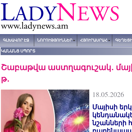
ԳԼԽԱՎՈՐ ԷՋ
ՆՈՐՈՒԹՅՈՒՆՆԵՐ
ՀՅՈՒՐԱՍՐԱՀ
ԳԵՂԵՑԻ
ԿԱՆԱՆՑ ՍՊՈՐՏ
Շաբաթվա աստղագուշակ․ մայիսի
թ․
18.05.2026
Մայիսի երկ
կենդանակ
նշանների 
բարենպաս