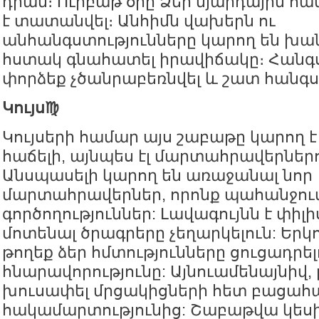
դրան։ Ուրբաթ օրը Ձեր նյարդային հ
է տատանվել։ Անհիմն վախերն ու
անհանգստությունները կարող են խան
հստակ գնահատել իրավիճակը։ Հանգ
փորձեք չծանրաբեռնվել և շատ հանգ
Կույս♍️
Կույսերի համար այս շաբաթը կարող է 
հաճելի, այնպես էլ մարտահրավերներո
Անսպասելի կարող են առաջանալ նոր
մարտահրավերներ, որոնք պահանջու
գործողություններ: Լավագույնն է փիլ
մոտենալ ծրագրերը չեղարկելուն: Երկ
թողեք ձեր հմտությունները ցուցադրել
հնարավորությունը: Այնուամենայնիվ, 
խուսափել մրցակիցների հետ բացահ
հակամարտությունից: Շաբաթվա կեսի