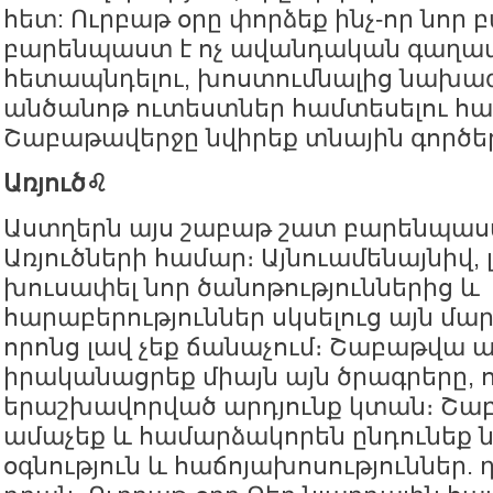
հետ: Ուրբաթ օրը փորձեք ինչ-որ նոր բ
բարենպաստ է ոչ ավանդական գաղա
հետապնդելու, խոստումնալից նախագ
անծանոթ ուտեստներ համտեսելու հա
Շաբաթավերջը նվիրեք տնային գործե
Առյուծ♌️
Աստղերն այս շաբաթ շատ բարենպաստ
Առյուծների համար։ Այնուամենայնիվ, 
խուսափել նոր ծանոթություններից և
հարաբերություններ սկսելուց այն մա
որոնց լավ չեք ճանաչում։ Շաբաթվա 
իրականացրեք միայն այն ծրագրերը, 
երաշխավորված արդյունք կտան։ Շաբ
ամաչեք և համարձակորեն ընդունեք ն
օգնություն և հաճոյախոսություններ. 