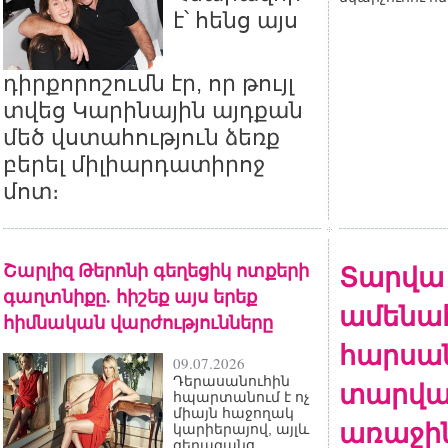
է՝ հենց այս
դիրքորոշումն էր, որ թույլ
տվեց Կարինային այդքան
մեծ վստահություն ձեռք
բերել միլիարդատիրոջ
մոտ։
Շարլիզ Թերոնի գեղեցիկ ոտքերի
Տարվա
գաղտնիքը. հիշեք այս երեք
ամենա
հիմնական վարժությունները
հարսան
09.07.2026
Դերասանուհին
տարվա
հպարտանում է ոչ
միայն հաջողակ
առաջի
կարիերայով, այլև
գերազանց