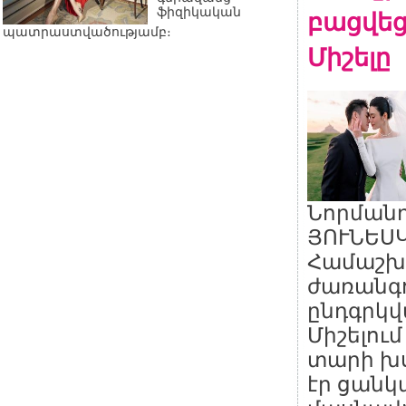
բացվեց
ֆիզիկական
պատրաստվածությամբ։
Միշելը
Նորմանդ
ՅՈՒՆԵՍԿ
Համաշխ
ժառանգո
ընդգրկվ
Միշելում
տարի խ
էր ցան