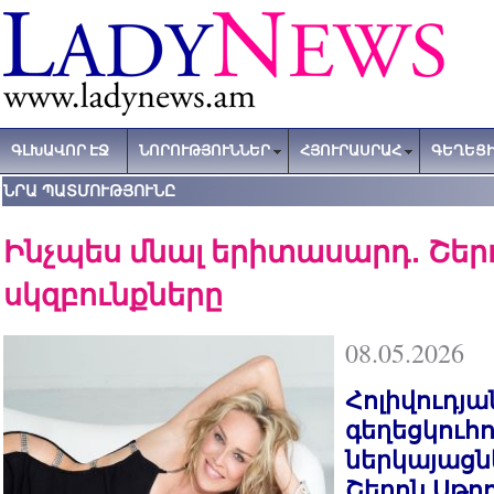
ԳԼԽԱՎՈՐ ԷՋ
ՆՈՐՈՒԹՅՈՒՆՆԵՐ
ՀՅՈՒՐԱՍՐԱՀ
ԳԵՂԵՑԻ
ՆՐԱ ՊԱՏՄՈՒԹՅՈՒՆԸ
Ինչպես մնալ երիտասարդ․ Շեր
սկզբունքները
08.05.2026
Հոլիվուդյա
գեղեցկուհո
ներկայացնե
Շերոն Սթո