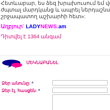
Հետևաբար, ես ձեզ խրախուսում եմ վա
ժպտալ մարդկանց և ապրել ներդաշնա
շրջապատող աշխարհի հետ»:
Աղբյուր`
LADY
NEWS.
a
m
Դիտվել է 1364 անգամ
ՄԵԿՆԱԲԱՆԵԼ
Ձեր անունը:
*
Ձեր էլ. հասցեն:
*