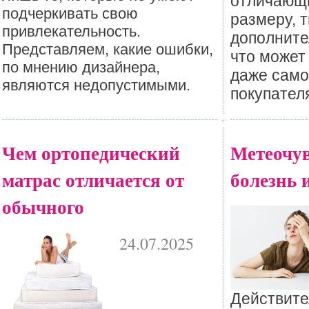
отличающи
подчеркивать свою
размеру, 
привлекательность.
дополните
Представляем, какие ошибки,
что может 
по мнению дизайнера,
даже само
являются недопустимыми.
покупател
Чем ортопедический
Метеочув
матрас отличается от
болезнь 
обычного
24.07.2025
Действите