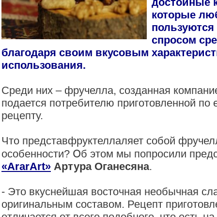
достойные 
которые лю
пользуются
спросом ср
благодаря своим вкусовым характерист
использования.
Среди них – фручелла, созданная компан
подается потребителю приготовленной по 
рецепту.
Что представфруктеллаляет собой фручелл
особенности? Օб этом мы попросили предс
«ArarArt»
Артура Оганесяна
.
- Это вкуснейшая восточная необычная сл
оригинальным составом. Рецепт приготовл
отличается от всего подобного, что есть на