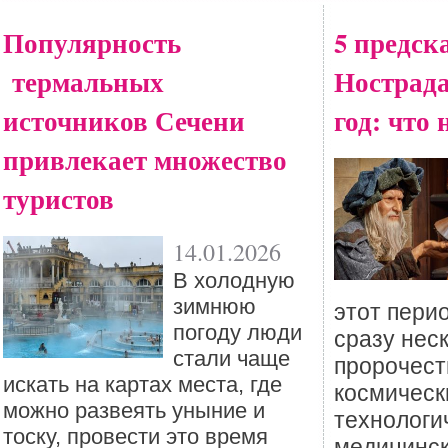
Популярность
5 предск
термальных
Нострада
источников Сечени
год: что 
привлекает множество
туристов
14.01.2026
В холодную
зимнюю
этот пери
погоду люди
сразу нес
стали чаще
пророчест
искать на картах места, где
космическ
можно развеять уныние и
технологи
тоску, провести это время
медицинск