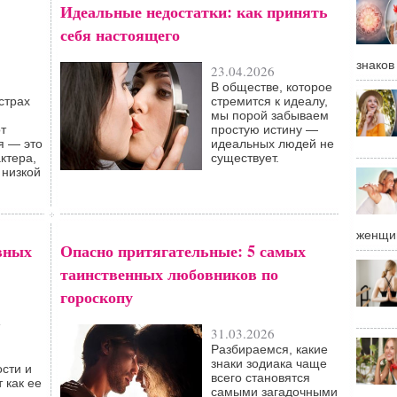
Идеальные недостатки: как принять
себя настоящего
знаков
23.04.2026
В обществе, которое
страх
стремится к идеалу,
мы порой забываем
т
простую истину —
я — это
идеальных людей не
ктера,
существует.
 низкой
женщи
вных
Опасно притягательные: 5 самых
таинственных любовников по
гороскопу
31.03.2026
Разбираемся, какие
знаки зодиака чаще
сти и
всего становятся
 как ее
самыми загадочными