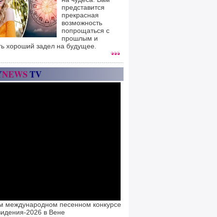
представится
прекрасная
возможность
попрощаться с
прошлым и
ть хороший задел на будущее.
Y
NEWS
TV
м международном песенном конкурсе
идения-2026 в Вене