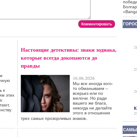
победи
Болгар
«Banga
ГОРОС
2
Настоящие детективы: знаки зодиака,
которые всегда докопаются до
правды
2
ли
16.06.2026
очную
Мы все иногда кого-
,
то обманываем –
ь к
2
всерьез или по
ям этих
мелочи. Но ради
а:
вашего же блага,
тают,
никогда не делайте
К
нству.
этого в отношении
2
трех самых прозорливых знаков․
САМЫ