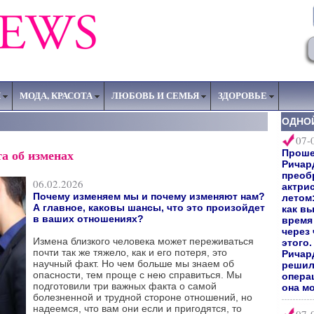
Я
МОДА, КРАСОТА
ЛЮБОВЬ И СЕМЬЯ
ЗДОРОВЬЕ
ОДНО
07-
а об изменах
Прошел
Ричар
преоб
06.02.2026
актри
Почему изменяем мы и почему изменяют нам?
летом:
А главное, каковы шансы, что это произойдет
как вы
в ваших отношениях?
время 
через
Измена близкого человека может переживаться
этого
почти так же тяжело, как и его потеря, это
Ричард
научный факт. Но чем больше мы знаем об
решил
опасности, тем проще с нею справиться. Мы
опера
подготовили три важных факта о самой
она мо
болезненной и трудной стороне отношений, но
надеемся, что вам они если и пригодятся, то