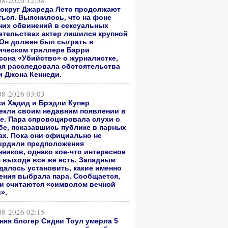
08-2026 12:58
вокруг Джареда Лето продолжают
ться. Выяснилось, что на фоне
них обвинений в сексуальных
ательствах актер лишился крупной
 Он должен был сыграть в
ическом триллере Барри
сона «Убийство» о журналистке,
ая расследовала обстоятельства
и Джона Кеннеди.
08-2026 03:03
и Хадид и Брэдли Купер
екли своим недавним появлении в
е. Пара спровоцировала слухи о
бе, показавшись публике в парных
ах. Пока они официально не
ердили предположения
нников, однако кое-что интересное
м выходе все же есть. Западным
далось установить, какие именно
ения выбрала пара. Сообщается,
ни считаются «символом вечной
».
08-2026 02:15
тняя блогер Сидни Тоул умерла 5