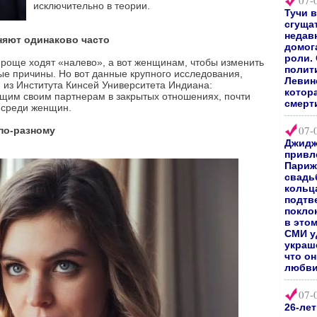
07-
исключительно в теории.
Тучи 
сгуща
недав
яют одинаково часто
домог
роли.
проще ходят «налево», а вот женщинам, чтобы изменить
полит
ые причины. Но вот данные крупного исследования,
Левин
и из Института Кинсей Университета Индиана:
котор
щим своим партнерам в закрытых отношениях, почти
смерт
 среди женщин.
07-
по-разному
Джидж
привл
Париж
свадь
кольц
подтв
покло
в это
СМИ у
украш
что о
любви
07-
26-ле