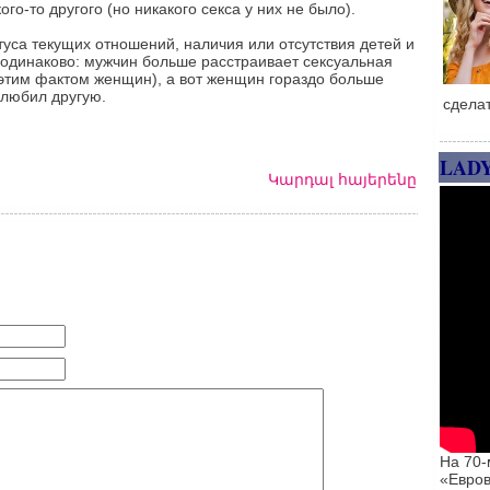
ого-то другого (но никакого секса у них не было).
туса текущих отношений, наличия или отсутствия детей и
 одинаково: мужчин больше расстраивает сексуальная
этим фактом женщин), а вот женщин гораздо больше
олюбил другую.
сдела
LAD
Կարդալ հայերենը
На 70-
«Евров