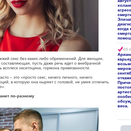
август
холан
агрес
смерт
Элиза
диагно
когда 
смерт
помощ
05-
Ариан
ежий секс без каких-либо обременений. Для женщин,
карьер
 составляющая, пусть даже речь идет о внебрачной
возьм
ь всплеск окситоцина, гормона привязанности.
мирово
сентяб
то – это «просто секс, ничего личного, ничего
откаж
ций, в которую она ныряет с головой, не умея отличить
Причи
е».
посто
артис
анит по-разному
особе
обсуж
веса.