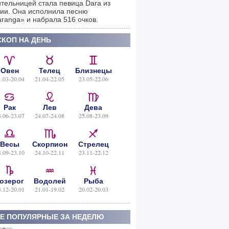
тельницей стала певица Dara из
ии. Она исполнила песню
ranga» и набрала 516 очков.
КОП НА ДЕНЬ
Овен
Телец
Близнецы
1.03-20.04
21.04-22.05
23.05-22.06
Рак
Лев
Дева
3.06-23.07
24.07-24.08
25.08-23.09
Весы
Скорпион
Стрелец
4.09-23.10
24.10-22.11
23.11-22.12
озерог
Водолей
Рыба
3.12-20.01
21.01-19.02
20.02-20.03
Е ПОПУЛЯРНЫЕ ЗА НЕДЕЛЮ