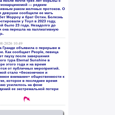
а после почти трех лет борьбы с
гиокарциномой — редким
сивным раком желчных протоков. О
и девушки сообщили ее мать
бет Морроу и брат Остин. Болезнь
стировали у Тоул в 2023 году,
ей было 23 года. Незадолго до
и она перешла на паллиативную
ь.
08-2026 10:49
а Гранде объявила о перерыве в
е. Как сообщает People, певица
ет паузу после завершения
го тура Eternal Sunshine в
ре этого года и на время
ется от публичных мероприятий.
ной стало «бесконечное и
янное внимание» общественности к
тке, которое в последнее время
нно усилилось на фоне
дений ее экстремальной потери