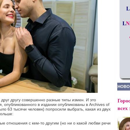
L
L
N
НОВО
Горос
 друг другу совершенно разные типы измен. И это
, опубликованного в издании опубликованы в Archives of
всех 
было 63 тысячи человек) попросили выбрать, какая из двух
больше:
ные отношения с кем-то другим (но ни о какой любви речи