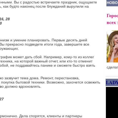
ачными. Вы с радостью встречаете праздник, ощущаете
НОВО
, как будто наконец после блужданий вырулили на
Горос
16, 28
всех 
30
онизм и умение планировать. Первые десять дней
Вы прекрасно подведете итоги года, завершите все
кружающих.
рафик может дать сбой. Например, кому-то из коллег
хника, на которой важный отчет, или кто-то отменит
обой, не поддавайтесь панике и сможете быстро взять
сдела
о зазвучит тема дома. Ремонт, перестановка,
LAD
 покупка бытовой техники. Возможно, захочется освежить
тво должно вдохновлять.
 27
армонично. Дела спорятся, клиенты и партнеры