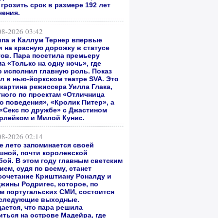
грозить срок в размере 192 лет
чения.
08-2026 03:42
ипа и Каллум Тернер впервые
 на красную дорожку в статусе
гов. Пара посетила премьеру
а «Только на одну ночь», где
р исполнил главную роль. Показ
л в нью-йоркском театре SVA. Это
 картина режиссера Уилла Глака,
тного по проектам «Отличница
о поведения», «Кролик Питер», а
 «Секс по дружбе» с Джастином
рлейком и Милой Кунис.
08-2026 02:14
е лето запоминается своей
шной, почти королевской
бой. В этом году главным светским
ем, судя по всему, станет
сочетание Криштиану Роналду и
жины Родригес, которое, по
м португальских СМИ, состоится
 следующие выходные.
ается, что пара решила
иться на острове Мадейра, где