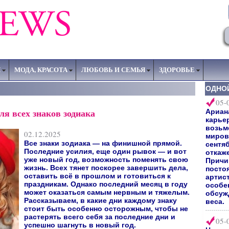
Я
МОДА, КРАСОТА
ЛЮБОВЬ И СЕМЬЯ
ЗДОРОВЬЕ
ОДНО
05-
ля всех знаков зодиака
Ариан
карьер
возьм
02.12.2025
мирово
Все знаки зодиака — на финишной прямой.
сентяб
Последние усилия, еще один рывок — и вот
откаж
уже новый год, возможность поменять свою
Причи
жизнь. Всех тянет поскорее завершить дела,
посто
оставить всё в прошлом и готовиться к
артис
праздникам. Однако последний месяц в году
особе
может оказаться самым нервным и тяжелым.
обсуж
Рассказываем, в какие дни каждому знаку
веса.
стоит быть особенно осторожным, чтобы не
растерять всего себя за последние дни и
05-
успешно шагнуть в новый год.