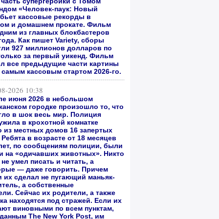
 часть супергероики с Томом
андом
«Человек-паук: Новый
бьет кассовые рекорды в
ом и домашнем прокате.
Фильм
одним из главных блокбастеров
года. Как пишет Variety, сборы
гли 927 миллионов долларов по
только за первый уикенд. Фильм
л все предыдущие части картины
л самым кассовым стартом 2026-го.
08-2026 10:38
ле июня 2026 в небольшом
канском городке произошло то, что
гло в шок весь мир. Полиция
ужила в крохотной комнатке
о из местных домов 16 запертых
 Ребята в возрасте от 18 месяцев
 лет, по сообщениям полиции, были
и на «одичавших животных». Никто
 не умел писать и читать, а
орые — даже говорить. Причем
и их сделал не пугающий маньяк-
итель, а собственные
ли. Сейчас их родители, а также
ка находятся под стражей. Если их
ают виновными по всем пунктам,
 данным The New York Post, им