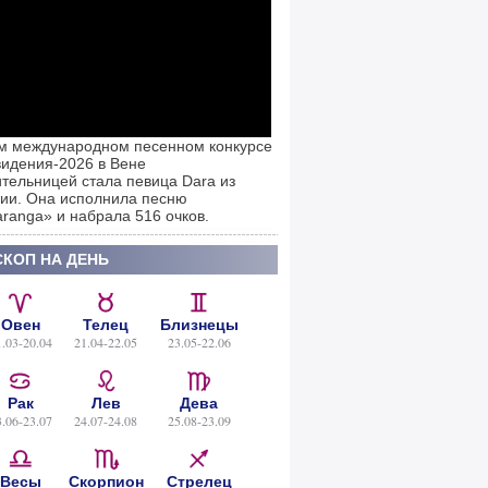
м международном песенном конкурсе
идения-2026 в Вене
тельницей стала певица Dara из
ии. Она исполнила песню
ranga» и набрала 516 очков.
КОП НА ДЕНЬ
Овен
Телец
Близнецы
1.03-20.04
21.04-22.05
23.05-22.06
Рак
Лев
Дева
3.06-23.07
24.07-24.08
25.08-23.09
Весы
Скорпион
Стрелец