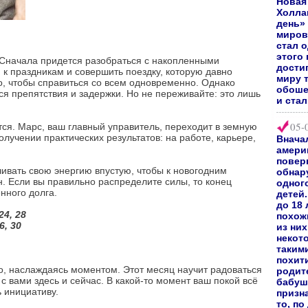
Новая
Холл
день»
миров
стал 
этого 
. Сначала придется разобраться с накопленными
дости
 к праздникам и совершить поездку, которую давно
миру 
о, чтобы справиться со всем одновременно. Однако
обоше
ся препятствия и задержки. Но не переживайте: это лишь
и ста
05-
ся. Марс, ваш главный управитель, переходит в земную
олучении практических результатов: на работе, карьере,
Внача
амери
повер
ивать свою энергию впустую, чтобы к новогодним
обнар
. Если вы правильно распределите силы, то конец
одног
нного долга.
детей.
до 18
24, 28
похож
26, 30
из них
некот
таким
похит
о, наслаждаясь моментом. Этот месяц научит радоваться
родите
с вами здесь и сейчас. В какой-то момент ваш покой всё
бабуш
 инициативу.
призн
то, по