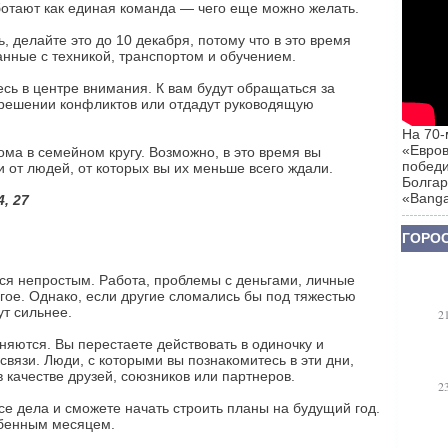
ботают как единая команда — чего еще можно желать.
, делайте это до 10 декабря, потому что в это время
анные с техникой, транспортом и обучением.
сь в центре внимания. К вам будут обращаться за
 решении конфликтов или отдадут руководящую
На 70-
«Евров
ма в семейном кругу. Возможно, в это время вы
победи
 от людей, от которых вы их меньше всего ждали.
Болгар
«Banga
4, 27
ГОРОС
ся непростым. Работа, проблемы с деньгами, личные
гое. Однако, если другие сломались бы под тяжестью
ут сильнее.
2
яются. Вы перестаете действовать в одиночку и
связи. Люди, с которыми вы познакомитесь в эти дни,
 качестве друзей, союзников или партнеров.
2
се дела и сможете начать строить планы на будущий год.
обенным месяцем.