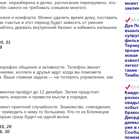
ые: неразбериха в делах, расписание перегружено, кто-
может 
себя самого не требовать слишком многого.
заклю
покоя и комфорта. Можно уделить время дому, поставить
05-
е счастье в этот период будет зависеть от умения
Дуа Л
йтесь держать внутренний баланс и избежать излишних
вышли
супру
фильм
0, 31
Терне
29
проше
новая
извес
легког
 марафон общения и активности. Телефон звонит
также
иями, коллеги и друзья ждут, когда вы поможете
Тимбе
а. Ваша главная задача — не потерять управление, как
03-
ентов пройдут до 12 декабря. Затем предстоит
Каждо
вить энергию и привести мысли в порядок.
роско
свадь
емент приятной случайности. Знакомство, совпадения,
событи
 приводить к чему-то большему. Кто-то из Близнецов
брако
торым сразу будет на одной волне.
Джорд
данны
16, 28
уже в
26, 30
Сообщ
пожен