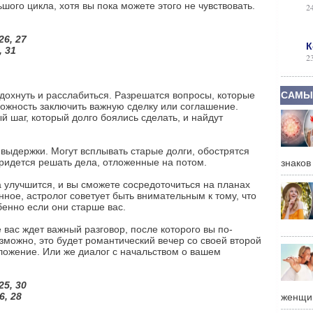
ого цикла, хотя вы пока можете этого не чувствовать.
2
26, 27
К
, 31
2
дохнуть и расслабиться. Разрешатся вопросы, которые
САМЫ
можность заключить важную сделку или соглашение.
 шаг, который долго боялись сделать, и найдут
 выдержки. Могут всплывать старые долги, обострятся
ридется решать дела, отложенные на потом.
знаков
 улучшится, и вы сможете сосредоточиться на планах
нное, астролог советует быть внимательным к тому, что
бенно если они старше вас.
вас ждет важный разговор, после которого вы по-
зможно, это будет романтический вечер со своей второй
ложение. Или же диалог с начальством о вашем
25, 30
26, 28
женщи