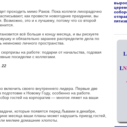
вырос
церем
дет проходить мимо Раков. Пока коллеги лихорадочно
собор
списывают, как провести новогодние праздники, вы
отпра
 Возможно, это и к лучшему, потому что со второй
пятиз
енится.
ановится всё больше к концу месяца, и вы рискуете
ловушку и обязательно заранее распределите дела по
ть немножко личного пространства.
 сюрпризы на работе: подарки от начальства, годовая
L
евные посиделки с коллегами.
, 22
L
N
но включить своего внутреннего лидера. Первые две
в подготовке к Новому Году, особенно на работе.
 сбор гостей на корпоратив — многое ляжет на ваши
адачи, которые появятся перед Львами в декабре,
редине месяца ваши планы может нарушить приезд гостей,
 или мелкие домашние хлопоты.