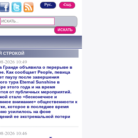
Рус.
Հայ.
Й СТРОКОЙ
08-2026 10:49
а Гранде объявила о перерыве в
е. Как сообщает People, певица
ет паузу после завершения
го тура Eternal Sunshine в
ре этого года и на время
ется от публичных мероприятий.
ной стало «бесконечное и
янное внимание» общественности к
тке, которое в последнее время
нно усилилось на фоне
дений ее экстремальной потери
08-2026 10:46