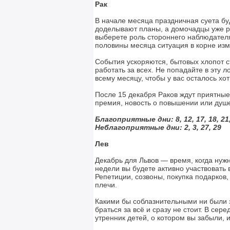
Рак
В начале месяца праздничная суета бу
доделывают планы, а домочадцы уже ра
выберете роль стороннего наблюдателя.
половины месяца ситуация в корне изм
События ускоряются, бытовых хлопот ст
работать за всех. Не попадайте в эту 
всему месяцу, чтобы у вас осталось хо
После 15 декабря Раков ждут приятные
премия, новость о повышении или душ
Благоприятные дни: 8, 12, 17, 18, 21
Неблагоприятные дни:
2, 3, 27, 29
Лев
Декабрь для Львов — время, когда нуж
недели вы будете активно участвовать 
Репетиции, созвоны, покупка подарков,
плечи.
Какими бы соблазнительными ни были з
браться за всё и сразу не стоит. В се
утренник детей, о котором вы забыли,