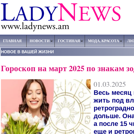
ГЛАВНАЯ
НОВОСТИ
ГОСТИНАЯ
МОДА, КРАСОТА
ЛЮ
НОВОЕ В ВАШЕЙ ЖИЗНИ
Гороскоп на март 2025 по знакам з
01.03.2025
Весь месяц 
жить под в
ретроградн
дольше. Она
а после 15 
еще и ретр