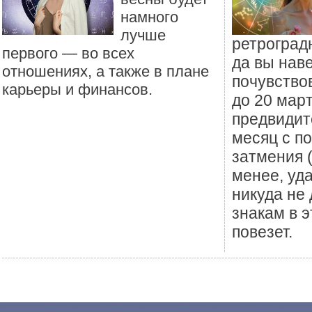
намного
лучше
ретроград
первого — во всех
да вы нав
отношениях, а также в плане
почувствов
карьеры и финансов.
до 20 мар
предвидит
месяц с п
затмения (
менее, уд
никуда не 
знакам в 
повезет.