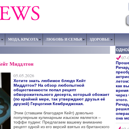
Я
МОДА, КРАСОТА
ЛЮБОВЬ И СЕМЬЯ
ЗДОРОВЬЕ
ОДНО
07-
Кейт Миддлтон
Прошел
Ричар
преоб
05.05.2026
актри
Хотите знать любимое блюдо Кейт
летом:
Миддлтон? На обзор любопытной
как вы
общественности попал рецепт
время 
обворожительного десерта, который обожает
через
(по крайней мере, так утверждают друзья её
этого
друзей) Герцогиня Кембриджская.
Ричард
решил
Этим (ставшим благодаря Кейт) довольно
опера
популярным кулинарным изыском является –
она мо
тоффи пудинг. Предлагаем вашему вниманию
рецепт одной из его версий взятых из британского