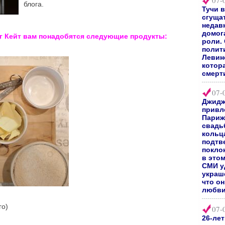
07-
блога.
Тучи 
сгуща
недав
домог
 Кейт вам понадобятся следующие продукты:
роли.
полит
Левин
котор
смерт
07-
Джидж
привл
Париж
свадь
кольц
подтв
покло
в это
СМИ у
украш
что о
любви
го)
07-
26-ле