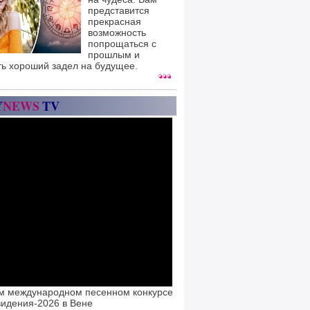
представится
прекрасная
возможность
попрощаться с
прошлым и
ть хороший задел на будущее.
Y
NEWS
TV
м международном песенном конкурсе
идения-2026 в Вене