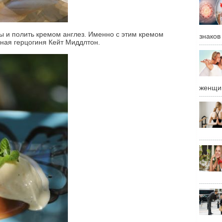
ы и полить кремом англез. Именно с этим кремом
знаков
ная герцогиня Кейт Миддлтон.
женщи