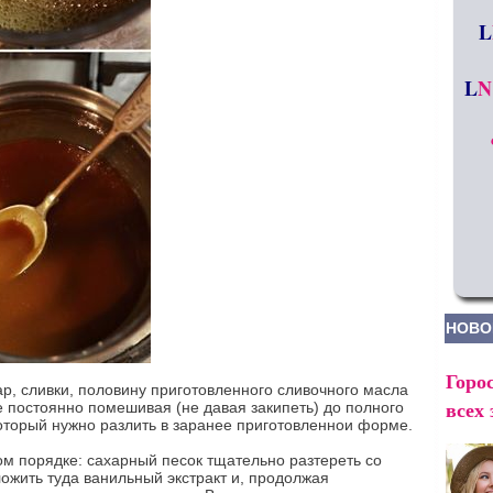
L
L
N
НОВО
Горос
р, сливки, половину приготовленного сливочного масла
всех 
е постоянно помешивая (не давая закипеть) до полного
который нужно разлить в заранее приготовленнои форме.
м порядке: сахарный песок тщательно разтереть со
ожить туда ванильный экстракт и, продолжая