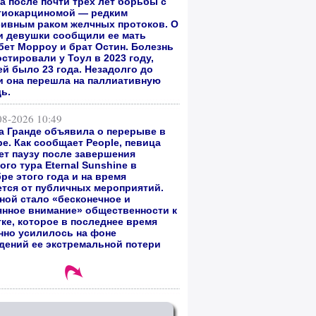
а после почти трех лет борьбы с
гиокарциномой — редким
сивным раком желчных протоков. О
и девушки сообщили ее мать
бет Морроу и брат Остин. Болезнь
стировали у Тоул в 2023 году,
ей было 23 года. Незадолго до
и она перешла на паллиативную
ь.
08-2026 10:49
а Гранде объявила о перерыве в
е. Как сообщает People, певица
ет паузу после завершения
го тура Eternal Sunshine в
ре этого года и на время
ется от публичных мероприятий.
ной стало «бесконечное и
янное внимание» общественности к
тке, которое в последнее время
нно усилилось на фоне
дений ее экстремальной потери