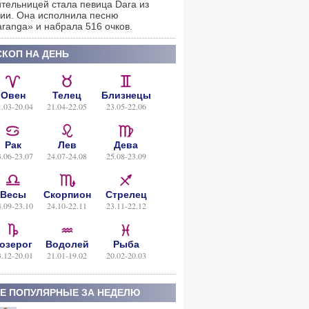
тельницей стала певица Dara из
ии. Она исполнила песню
ranga» и набрала 516 очков.
КОП НА ДЕНЬ
Овен
Телец
Близнецы
1.03-20.04
21.04-22.05
23.05-22.06
Рак
Лев
Дева
3.06-23.07
24.07-24.08
25.08-23.09
Весы
Скорпион
Стрелец
4.09-23.10
24.10-22.11
23.11-22.12
озерог
Водолей
Рыба
3.12-20.01
21.01-19.02
20.02-20.03
Е ПОПУЛЯРНЫЕ ЗА НЕДЕЛЮ