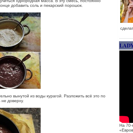
учиться однородная масса. В эту смесь, постоянно
конце добавить соль и пекарский порошок.
сдела
LAD
льно вынутой из воды курагой. Разложить всё это по
 не доверху.
На 70-
«Евров