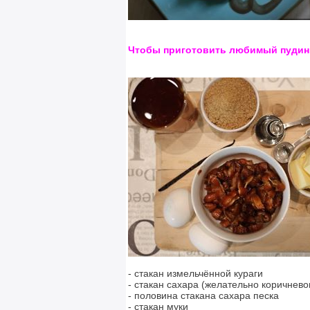
Чтобы приготовить любимый пудинг
- стакан измельчённой кураги
- стакан сахара (желательно коричнево
- половина стакана сахара песка
- стакан муки