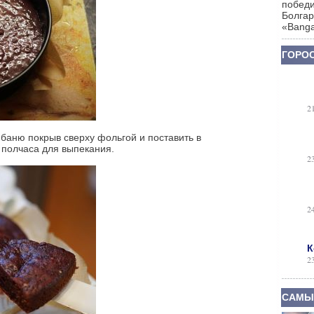
победи
Болгар
«Banga
ГОРОС
2
баню покрыв сверху фольгой и поставить в
 полчаса для выпекания.
2
2
К
2
САМЫ