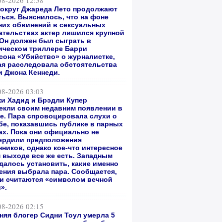
08-2026 12:58
вокруг Джареда Лето продолжают
ться. Выяснилось, что на фоне
них обвинений в сексуальных
ательствах актер лишился крупной
 Он должен был сыграть в
ическом триллере Барри
сона «Убийство» о журналистке,
ая расследовала обстоятельства
и Джона Кеннеди.
08-2026 03:03
и Хадид и Брэдли Купер
екли своим недавним появлении в
е. Пара спровоцировала слухи о
бе, показавшись публике в парных
ах. Пока они официально не
ердили предположения
нников, однако кое-что интересное
м выходе все же есть. Западным
далось установить, какие именно
ения выбрала пара. Сообщается,
ни считаются «символом вечной
».
08-2026 02:15
тняя блогер Сидни Тоул умерла 5