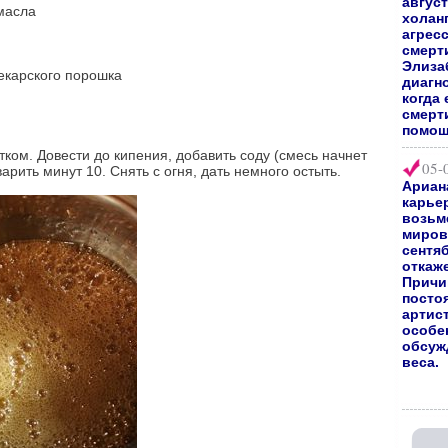
август
 масла
холан
агрес
смерт
Элиза
пекарского порошка
диагно
когда 
смерт
помощ
ятком. Довести до кипения, добавить соду (смесь начнет
05-
арить минут 10. Снять с огня, дать немного остыть.
Ариан
карьер
возьм
мирово
сентяб
откаж
Причи
посто
артис
особе
обсуж
веса.