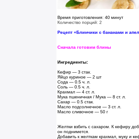
Время приготовления: 40 минут
Количество порций: 2
Рецепт «Блинчики с бананами и ап
Сначала готовим блины
Ингредиенты:
Кефир — 3 стак.
Яйцо куриное — 2 шт
Сода — 0.5 ч. л.
Соль — 0.5 ч. л.
Крахмал — 4 ст. л.
Мука пшеничная / Мука — 8 ст. л.
Сахар — 0.5 стак.
Масло подсолнечное — 3 ст. л.
Масло сливочное — 50 г
Желтки взбить с сахаром. К кефиру доб
он поднимется.
Добавить к желткам крахмал, муку и к