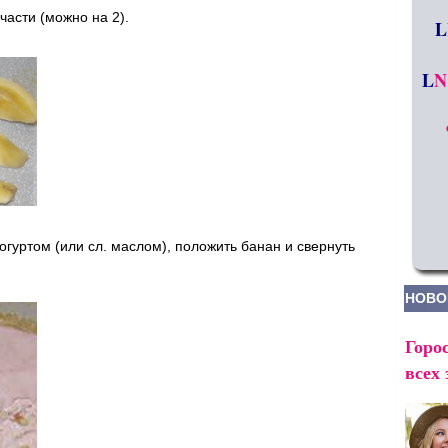
части (можно на 2).
L
L
N
гуртом (или сл. маслом), положить банан и свернуть
НОВО
Горос
всех 