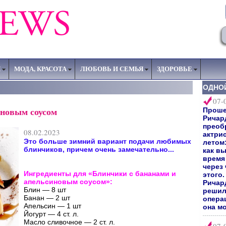
Я
МОДА, КРАСОТА
ЛЮБОВЬ И СЕМЬЯ
ЗДОРОВЬЕ
ОДНО
07-
иновым соусом
Прошел
Ричар
преоб
08.02.2023
актри
Это больше зимний вариант подачи любимых
летом:
блинчиков, причем очень замечательно...
как вы
время 
через
Ингредиенты для «Блинчики с бананами и
этого
апельсиновым соусом»:
Ричард
Блин — 8 шт
решил
Банан — 2 шт
опера
Апельсин — 1 шт
она мо
Йогурт — 4 ст. л.
Масло сливочное — 2 ст. л.