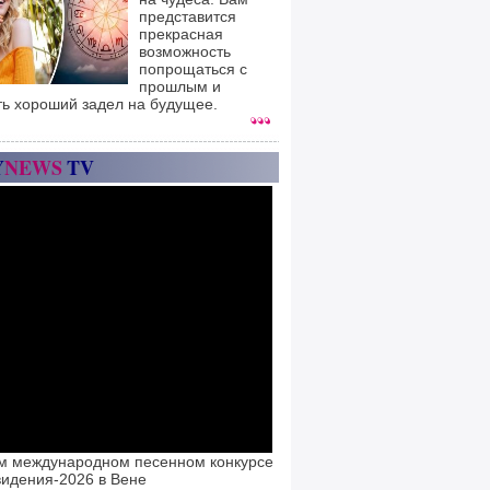
представится
прекрасная
возможность
попрощаться с
прошлым и
ть хороший задел на будущее.
Y
NEWS
TV
м международном песенном конкурсе
идения-2026 в Вене