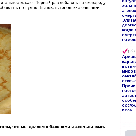
август
тительное масло. Первый раз добавить на сковороду
холан
обавлять не нужно. Выпекать тоненькие блинчики,
агрес
смерт
Элиза
диагно
когда 
смерт
помощ
05-
Ариан
карьер
возьм
мирово
сентяб
откаж
Причи
посто
артис
особе
обсуж
веса.
рим, что мы делаем с бананами и апельсинами.