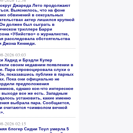
08-2026 12:58
вокруг Джареда Лето продолжают
ться. Выяснилось, что на фоне
них обвинений в сексуальных
ательствах актер лишился крупной
 Он должен был сыграть в
ическом триллере Барри
сона «Убийство» о журналистке,
ая расследовала обстоятельства
и Джона Кеннеди.
08-2026 03:03
и Хадид и Брэдли Купер
екли своим недавним появлении в
е. Пара спровоцировала слухи о
бе, показавшись публике в парных
ах. Пока они официально не
ердили предположения
нников, однако кое-что интересное
м выходе все же есть. Западным
далось установить, какие именно
ения выбрала пара. Сообщается,
ни считаются «символом вечной
».
08-2026 02:15
тняя блогер Сидни Тоул умерла 5