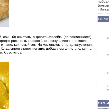
победи
Болгар
«Banga
ГОРОС
, сочный) очистить, вырезать филейки (по возможности),
2
ородке разогреть хорошо 1 ст. ложку сливочного масла,
ь и - апельсиновый сок. На маленьком огне до загустения,
 Когда сироп станет погуще, добавляем филе апельсина
я. Соус готов.
2
2
К
2
САМЫ