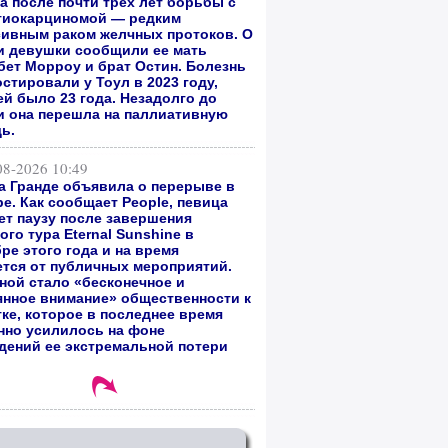
а после почти трех лет борьбы с
гиокарциномой — редким
сивным раком желчных протоков. О
и девушки сообщили ее мать
бет Морроу и брат Остин. Болезнь
стировали у Тоул в 2023 году,
ей было 23 года. Незадолго до
и она перешла на паллиативную
ь.
08-2026 10:49
а Гранде объявила о перерыве в
е. Как сообщает People, певица
ет паузу после завершения
го тура Eternal Sunshine в
ре этого года и на время
ется от публичных мероприятий.
ной стало «бесконечное и
янное внимание» общественности к
тке, которое в последнее время
нно усилилось на фоне
дений ее экстремальной потери