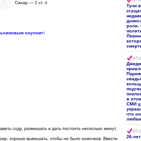
07-
Сахар — 2 ст. л.
Тучи 
сгуща
недав
домог
роли.
полит
ельсиновым соусом»:
Левин
котор
смерт
07-
Джидж
привл
Париж
свадь
кольц
подтв
покло
в это
СМИ у
украш
что о
любви
авить соду, размешать и дать постоять несколько минут,
07-
26-ле
ефир, хорошо вымешать, чтобы не было комочков. Ввести