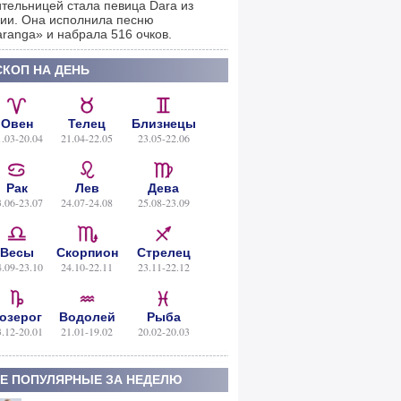
тельницей стала певица Dara из
ии. Она исполнила песню
ranga» и набрала 516 очков.
КОП НА ДЕНЬ
Овен
Телец
Близнецы
1.03-20.04
21.04-22.05
23.05-22.06
Рак
Лев
Дева
3.06-23.07
24.07-24.08
25.08-23.09
Весы
Скорпион
Стрелец
4.09-23.10
24.10-22.11
23.11-22.12
озерог
Водолей
Рыба
3.12-20.01
21.01-19.02
20.02-20.03
Е ПОПУЛЯРНЫЕ ЗА НЕДЕЛЮ