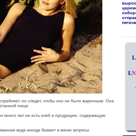
вырос
церем
собор
отпра
пятиз
L
L
N
потребляет, но следит, чтобы оно не было жаренным. Она
ботанной пище.
н много лет не есть хлеб и продукцию, содержащую
рованная вода иногда бывает в меню актрисы.