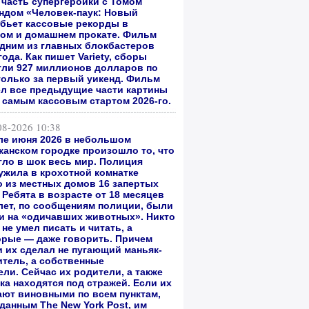
 часть супергероики с Томом
андом
«Человек-паук: Новый
бьет кассовые рекорды в
ом и домашнем прокате.
Фильм
одним из главных блокбастеров
года. Как пишет Variety, сборы
гли 927 миллионов долларов по
только за первый уикенд. Фильм
л все предыдущие части картины
л самым кассовым стартом 2026-го.
08-2026 10:38
ле июня 2026 в небольшом
канском городке произошло то, что
гло в шок весь мир. Полиция
ужила в крохотной комнатке
о из местных домов 16 запертых
 Ребята в возрасте от 18 месяцев
 лет, по сообщениям полиции, были
и на «одичавших животных». Никто
 не умел писать и читать, а
орые — даже говорить. Причем
и их сделал не пугающий маньяк-
итель, а собственные
ли. Сейчас их родители, а также
ка находятся под стражей. Если их
ают виновными по всем пунктам,
 данным The New York Post, им