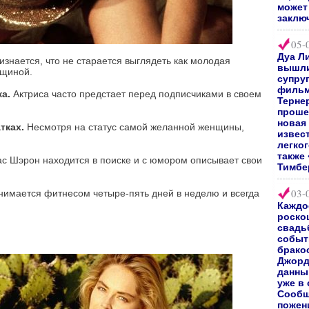
может 
заклю
05-
Дуа Л
знается, что не старается выглядеть как молодая
вышли
нщиной.
супру
фильм
а.
Актриса часто предстает перед подписчиками в своем
Терне
проше
новая
тках.
Несмотря на статус самой желанной женщины,
извес
легког
также
с Шэрон находится в поиске и с юмором описывает свои
Тимбе
03-
нимается фитнесом четыре-пять дней в неделю и всегда
Каждо
роско
свадь
событи
брако
Джорд
данны
уже в
Сообщ
пожен