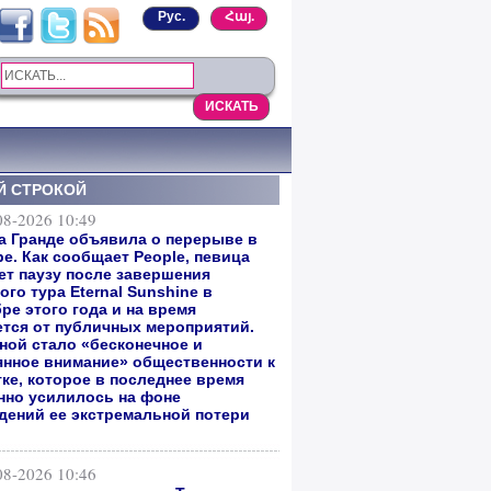
Рус.
Հայ.
Й СТРОКОЙ
08-2026 10:49
а Гранде объявила о перерыве в
е. Как сообщает People, певица
ет паузу после завершения
го тура Eternal Sunshine в
ре этого года и на время
ется от публичных мероприятий.
ной стало «бесконечное и
янное внимание» общественности к
тке, которое в последнее время
нно усилилось на фоне
дений ее экстремальной потери
08-2026 10:46