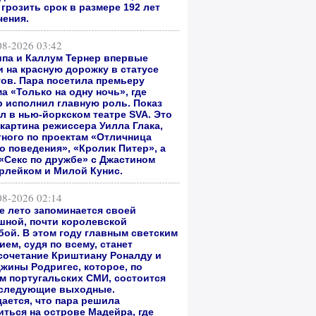
грозить срок в размере 192 лет
чения.
08-2026 03:42
ипа и Каллум Тернер впервые
 на красную дорожку в статусе
гов. Пара посетила премьеру
а «Только на одну ночь», где
р исполнил главную роль. Показ
л в нью-йоркском театре SVA. Это
 картина режиссера Уилла Глака,
тного по проектам «Отличница
о поведения», «Кролик Питер», а
 «Секс по дружбе» с Джастином
рлейком и Милой Кунис.
08-2026 02:14
е лето запоминается своей
шной, почти королевской
бой. В этом году главным светским
ем, судя по всему, станет
сочетание Криштиану Роналду и
жины Родригес, которое, по
м португальских СМИ, состоится
 следующие выходные.
ается, что пара решила
иться на острове Мадейра, где