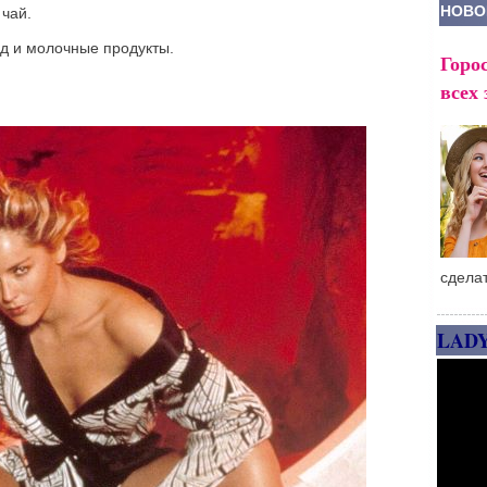
НОВО
чай.
д и молочные продукты.
Горос
всех 
сдела
LAD