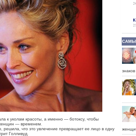
2
К
2
САМЫ
знаков
ала к уколам красоты, а именно — ботоксу, чтобы
 женщин — временем.
о, решила, что это увлечение превращает ее лицо в одну
женщи
трит Голливуд.