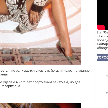
На 70-
«Евров
победи
Болгар
«Banga
ГОРОС
остоянно занимается спортом: йога, пилатес, плавание.
танцы.
2
но уделяю много лет спортивным занятиям, но для
 говорит она.
2