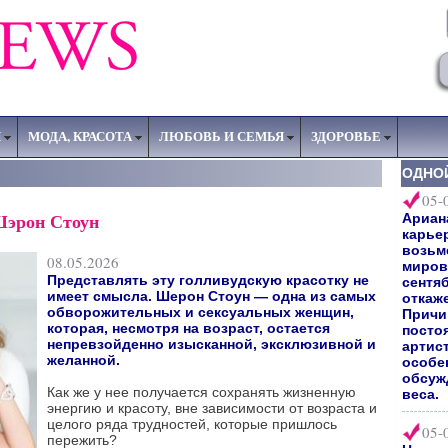
Я
МОДА, КРАСОТА
ЛЮБОВЬ И СЕМЬЯ
ЗДОРОВЬЕ
ОДНО
05-
Шэрон Стоун
Ариан
карьер
возьм
08.05.2026
мирово
Представлять эту голливудскую красотку не
сентяб
имеет смысла. Шерон Стоун — одна из самых
откаж
обворожительных и сексуальных женщин,
Причи
которая, несмотря на возраст, остается
посто
непревзойденно изысканной, эксклюзивной и
артис
желанной.
особе
обсуж
Как же у нее получается сохранять жизненную
веса.
энергию и красоту, вне зависимости от возраста и
целого ряда трудностей, которые пришлось
05-
пережить?