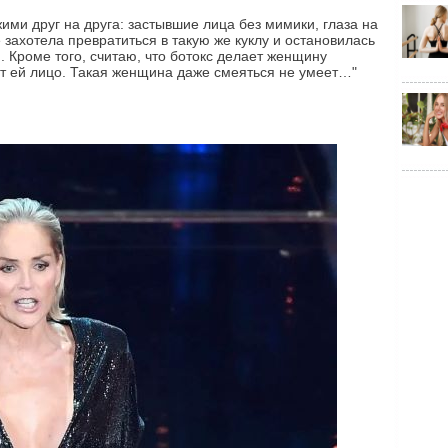
жими друг на друга: застывшие лица без мимики, глаза на
захотела превратиться в такую же куклу и остановилась
. Кроме того, считаю, что ботокс делает женщину
т ей лицо. Такая женщина даже смеяться не умеет…"