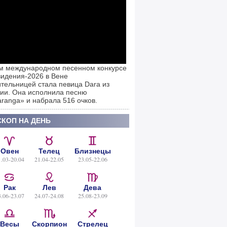
м международном песенном конкурсе
идения-2026 в Вене
тельницей стала певица Dara из
ии. Она исполнила песню
ranga» и набрала 516 очков.
КОП НА ДЕНЬ
Овен
Телец
Близнецы
1.03-20.04
21.04-22.05
23.05-22.06
Рак
Лев
Дева
3.06-23.07
24.07-24.08
25.08-23.09
Весы
Скорпион
Стрелец