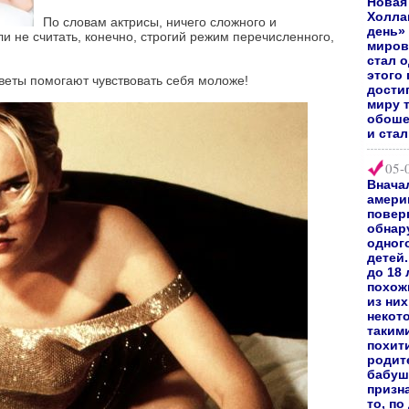
Новая
Холл
По словам актрисы, ничего сложного и
день»
ли не считать, конечно, строгий режим перечисленного,
миров
стал 
этого 
оветы помогают чувствовать себя моложе!
дости
миру 
обоше
и ста
05-
Внача
амери
повер
обнар
одног
детей.
до 18
похож
из них
некот
таким
похит
родите
бабуш
призн
то, по