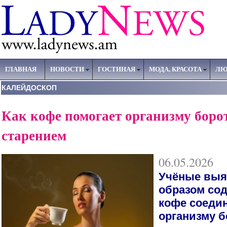
ГЛАВНАЯ
НОВОСТИ
ГОСТИНАЯ
МОДА, КРАСОТА
ЛЮ
КАЛЕЙДОСКОП
Как кофе помогает организму борот
старением
06.05.2026
Учёные выя
образом со
кофе соеди
организму б