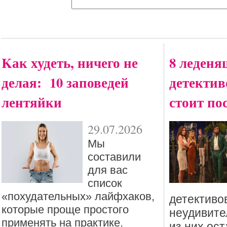
Kак худеть, ничего не
8 леден
делая: 10 заповедей
детективо
лентяйки
стоит по
29.07.2026
Мы
составили
для вас
список
«похудательных» лайфхаков,
детективо
которые проще простого
неудивител
применять на практике.
из них ос