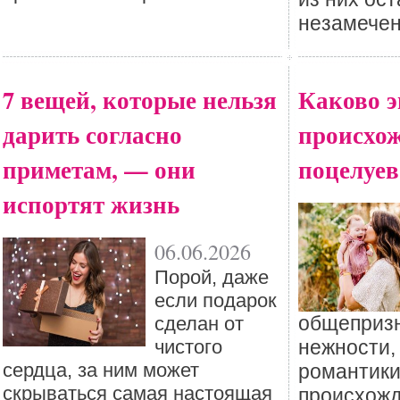
незамече
7 вещей, которые нельзя
Каково 
дарить согласно
происхо
приметам, — они
поцелуев
испортят жизнь
06.06.2026
Порой, даже
если подарок
общеприз
сделан от
чистого
нежности,
сердца, за ним может
романтики,
скрываться самая настоящая
происхожд