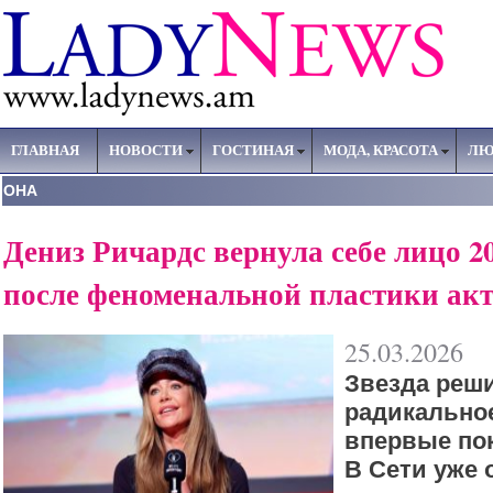
ГЛАВНАЯ
НОВОСТИ
ГОСТИНАЯ
МОДА, КРАСОТА
ЛЮ
ОНА
Дениз Ричардс вернула себе лицо 20
после феноменальной пластики ак
25.03.2026
Звезда реш
радикально
впервые пок
В Сети уже 