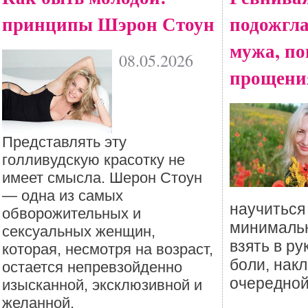
принципы Шэрон Стоун
подожгл
мужа, по
08.05.2026
прощения
Представлять эту
голливудскую красотку не
имеет смысла. Шерон Стоун
— одна из самых
научиться
обворожительных и
минималь
сексуальных женщин,
взять в ру
которая, несмотря на возраст,
боли, нак
остается непревзойденно
очередной
изысканной, эксклюзивной и
желанной.