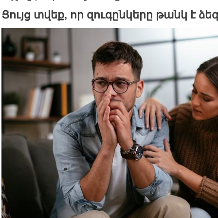
Ցույց տվեք, որ զուգընկերը թանկ է ձ