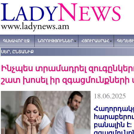
ԳԼԽԱՎՈՐ ԷՋ
ՆՈՐՈՒԹՅՈՒՆՆԵՐ
ՀՅՈՒՐԱՍՐԱՀ
ԳԵՂԵՑԻ
ՍԵՐ, ԸՆՏԱՆԻՔ
Ինչպես տրամադրել զուգընկեր
շատ խոսել իր զգացմունքների
18.06.2025
Հաղորդակց
հարաբերու
բանալին է:
զգացմունք