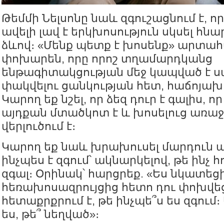
Թեմմի Նելսոնը նաև զգուշացնում է, ո
ավելի լավ է երկխոսություն սկսել հն
ձևով։ «Մենք պետք է խոսենք» արտա
փոխարեն, որը որոշ տղամարդկանց
ենթագիտակցության մեջ կապված է ս
փակվելու ցանկության հետ, հաճոյախո
Կարող եք նշել, որ ձեզ դուր է գալիս, ո
այդքան մտածկոտ է և խոսելուց առաջ
վերլուծում է։
Կարող եք նաև խրախուսել մարդուն պ
ինչպես է զգում՝ ակնարկելով, թե ինչ հ
զգալ։ Օրինակ՝ հարցրեք. «Ես նկատեցի
հեռախոսազրույցից հետո դու փոխվեց
հետաքրքրում է, թե ինչպե՞ս ես զգում
ես, թե՞ նեղված»։