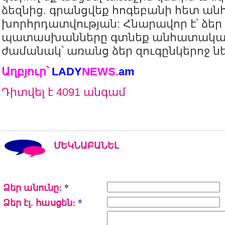
ձեզնից. գրանցվեք հոգեբանի հետ 
խորհրդատվության: Հնարավոր է՝ ձեր
պատասխանները գտնեք անհատակա
ժամանակ՝ առանց ձեր զուգընկերոջ նե
Աղբյուր՝
LADY
NEWS.
am
Դիտվել է 4091 անգամ
ՄԵԿՆԱԲԱՆԵԼ
Ձեր անունը:
*
Ձեր էլ. հասցեն:
*