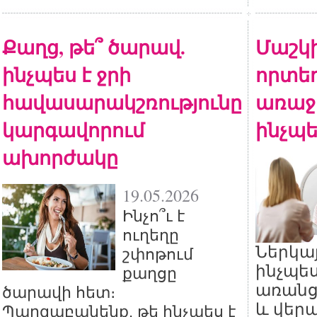
Քաղց, թե՞ ծարավ.
Մաշկի
ինչպես է ջրի
որտեղ
հավասարակշռությունը
առաջ
կարգավորում
ինչպե
ախորժակը
19.05.2026
Ինչո՞ւ է
ուղեղը
Ներկայ
շփոթում
ինչպես
քաղցը
առանց 
ծարավի հետ։
և վեր
Պարզաբանենք, թե ինչպես է