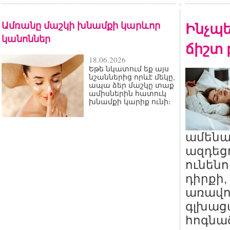
Ամռանը մաշկի խնամքի կարևոր
Ինչպե
կանոններ
ճիշտ 
18.06.2026
Եթե նկատում եք այս
նշաններից որևէ մեկը,
ապա ձեր մաշկը տաք
ամիսներին հատուկ
խնամքի կարիք ունի։
ամենա
ազդեցո
ունեն
դիրքի,
առավո
գլխաց
հոգնա