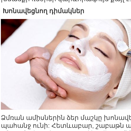
Խոնավեցնող դիմակներ
Ձմռան ամիսներին ձեր մաշկը խոնավ
պահանջ ունի: Հետևաբար, շաբաթն ա