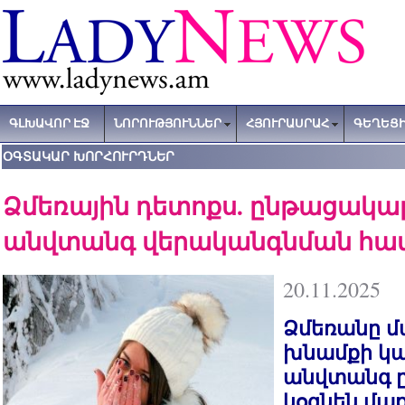
ԳԼԽԱՎՈՐ ԷՋ
ՆՈՐՈՒԹՅՈՒՆՆԵՐ
ՀՅՈՒՐԱՍՐԱՀ
ԳԵՂԵՑԻ
ՕԳՏԱԿԱՐ ԽՈՐՀՈՒՐԴՆԵՐ
Ձմեռային դետոքս. ընթացակա
անվտանգ վերականգնման հա
20.11.2025
Ձմեռանը մ
խնամքի կար
անվտանգ 
կօգնեն մաք