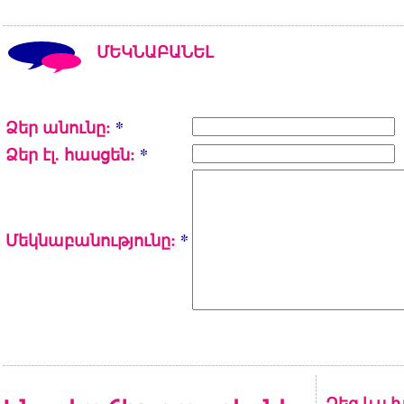
ՄԵԿՆԱԲԱՆԵԼ
Ձեր անունը:
*
Ձեր էլ. հասցեն:
*
Մեկնաբանությունը:
*
Ձեզ ևս խ