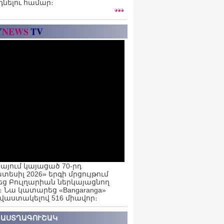
դնելու համար։
Y
NEWS
TV
այում կայացած 70-րդ
տեսիլ 2026» երգի մրցույթում
ց Բուլղարիան ներկայացնող
ն։ Նա կատարեց «Bangaranga»
 վաստակելով 516 միավոր։
 ԱՍՏՂԱԳՈՒՇԱԿ