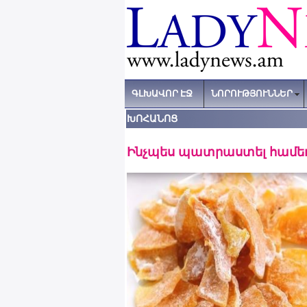
ԳԼԽԱՎՈՐ ԷՋ
ՆՈՐՈՒԹՅՈՒՆՆԵՐ
ԽՈՀԱՆՈՑ
Ինչպես պատրաստել համե