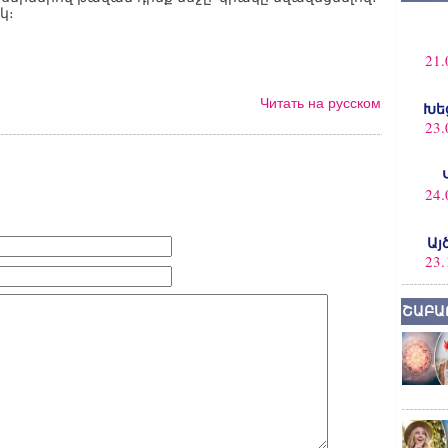
կ։
21.
Читать на русском
Խե
23.
24.
Այ
23.
ՇԱԲԱ