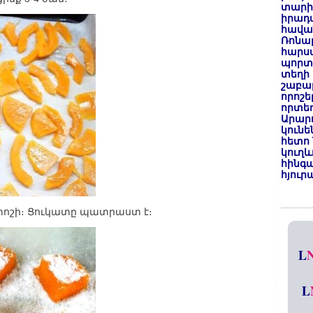
տարի
իրադ
հավա
Ռոնալ
հարսա
պորտ
տեղի 
շաբաթ
որոշե
որտեղ
Արար
կունե
հետո 
կուղև
հինգա
հյուր
 փոշի։ Ցուկատը պատրաստ է։
L
L