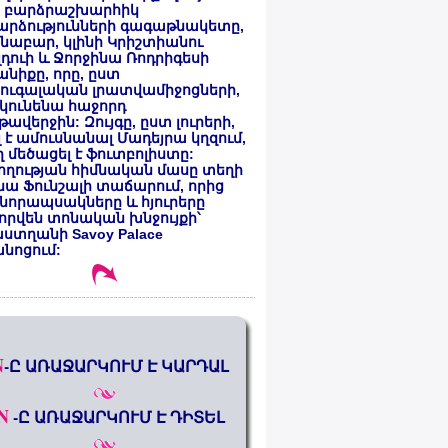
 բարձրաշխարհիկ
արձությունների գագաթնակետը,
նաբար, կլինի Կրիշտիանու
դուի և Ջորջինա Ռոդրիգեսի
նիքը, որը, ըստ
ուգալական լրատվամիջոցների,
կունենա հաջորդ
ավերջին: Զույգը, ըստ լուրերի,
լ է ամուսնանալ Մադեյրա կղզում,
 մեծացել է ֆուտբոլիստը:
ողության հիմնական մասը տեղի
նա Ֆունշալի տաճարում, որից
նորապսակները և հյուրերը
որվեն տոնական խնջույքի՝
ստղանի Savoy Palace
անոցում:
N
-Ը ԱՌԱՋԱՐԿՈՒՄ Է ԿԱՐԴԱԼ
N
-Ը ԱՌԱՋԱՐԿՈՒՄ Է ԴԻՏԵԼ