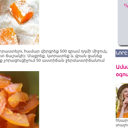
աստելու համար վերցրեք 500 գրամ դդմի միջուկ,
ՆՈՐԸ
(ըստ ճաշակի)։ Մաքրեք, կտրատեք և վրան ցանեք
եք չորացուցիչում 50 աստիճան ջերմաստիճանում
Ամս
օգոս
հնար
տալո