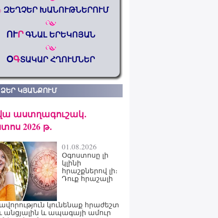
%
ԶԵՂՉԵՐ ԽԱՆՈՒԹՆԵՐՈՒՄ
ՈՒ
Ր
ԳՆԱԼ ԵՐԵԿՈՅԱՆ
Օ
Գ
ՏԱԿԱՐ ՀՂՈՒՄՆԵՐ
 ՁԵՐ ԿՅԱՆՔՈՒՄ
վա աստղագուշակ․
տոս 2026 թ․
01.08.2026
Օգոստոսը լի
կլինի
հրաշքներով լի։
Դուք հրաշալի
ավորություն կունենաք հրաժեշտ
ւ անցյալին և ապագայի ամուր