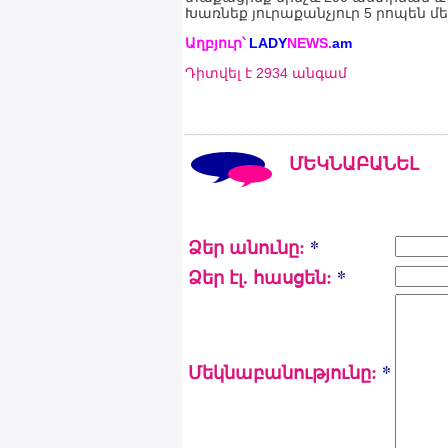
Խառնեք յուրաքանչյուր 5 րոպեն մե
Աղբյուր՝
LADY
NEWS
.
am
Դիտվել է 2934 անգամ
ՄԵԿՆԱԲԱՆԵԼ
Ձեր անունը:
*
Ձեր էլ. հասցեն:
*
Մեկնաբանությունը:
*