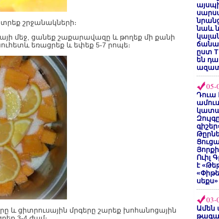
այսպի
սարսա
նրանց
 կտրեք շրջանակների։
նաև ն
կալան
սայի մեջ, ցանեք շաքարավազը և թողեք մի քանի
ճանաչ
յնուհետև եռացրեք և եփեք 5-7 րոպե։
ըստ T
են դ
ազատ
05-
Դուա 
ամուս
կատա
Զույգ
գիշեր
Թըրնե
Ցուցա
Յորքի
Ուիլ 
է «Թե
«Փիթ
սեքս»
03-
Ամեն 
երը և ցիտրուսային մրգերը շարեք խոհանոցային
թագա
րեք 3-4 ժամ։