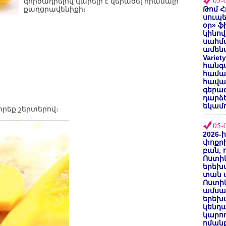
05-
գործադրելով կարելի է վերածել հիանալի
քաղցրավենիքի։
Թոմ Հ
սուպե
օր» ֆ
կինով
սահմա
ամենա
Varie
հանգս
համա
հավաք
գերազ
դարձ
եկամո
կտրեք շերտերով։
05-
2026-
փոքրի
բան, 
Ոստիկ
երեխա
տան փ
Ոստիկ
ամսա
երեխա
կենդա
կարող
ոմանք