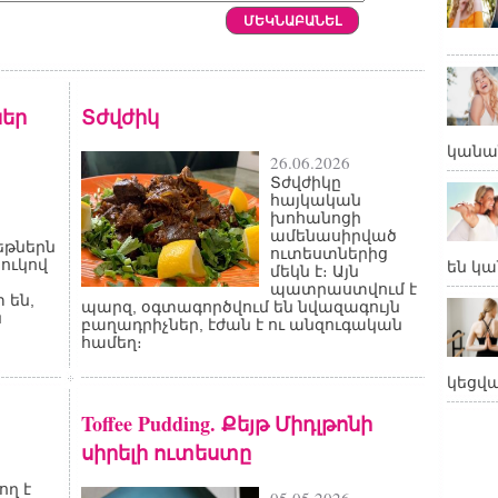
եր
Տժվժիկ
կանա
26.06.2026
Տժվժիկը
հայկական
խոհանոցի
ամենասիրված
թներն
ուտեստներից
ջուկով
են կա
մեկն է։ Այն
պատրաստվում է
 են,
պարզ, օգտագործվում են նվազագույն
ն
բաղադրիչներ, էժան է ու անզուգական
համեղ։
կեցվ
Toffee Pudding. Քեյթ Միդլթոնի
սիրելի ուտեստը
ող է