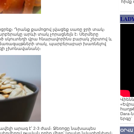
հիմք 
LAD
ացրեք։ Դրանք քամոցով լվացեք սառը ջրի տակ։
րբերակը արևի տակ չորացնելն է։ Սերմերը
 սկուտեղի վրա հնարավորինս բարակ շերտով և
իղ ճառագայթների տակ, պարբերաբար խառնելով
սզի չխոնավանան)։
Վիենն
«Եվրա
հաղթե
Dara-
երգը`
 ավելի արագ է՝ 2-3 ժամ։ Ջեռոցը նախապես
ՕՐՎԱ
սերմերով թավան դրեք մեջը՝ կրակը նվազեցնելով։