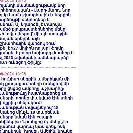
08-2026 10:46
ոլանդի մասնակցությամբ նոր
րհերոսական «Սարդ-մարդ. Նոր
իլմը համաշխարհային և ներքին
արձույթի ռեկորդներ է
նում: Այ նդարձել է տարվա
մեծ բլոկբաստերներից մեկը:
ty-ի տվյալներով՝ միայն առաջին
տյան օրերին այն
շխարհային վարձույթում
ել է 927 միլիոն դոլար: Ֆիլմը
անցել է բոլոր նախորդ մասերը և
ել 2026 թվականի ամենաբարձր
ւտ ունեցող ֆիլմը:
08-2026 10:38
ի հունիսի սկզբին ամերիկյան մի
կ քաղաքում տեղի ունեցավ մի
որը ցնցեց ամբողջ աշխարհը։
անությունը հայտնաբերեց 16
ների, որոնք փակված էին տեղի
ոքրիկ սենյակում։
անության տվյալներով՝ 18
կանից մինչև 18 տարեկան
ները նման էին «վայրի
նիների»։ Նրանցից ոչ մեկը չէր
անում կարդալ կամ գրել, իսկ
 նույնիսկ` խոսել։ Ավելին, նրանց