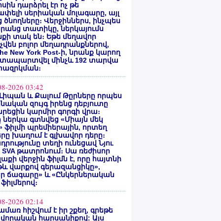
սին դարձրել էր ոչ թե
փելի սերիական մոլագարը, այլ
 ծնողները։ Վերջիններս, ինչպես
րանց տատիկը, ներկայումս
քի տակ են։ Եթե մեղավոր
վեն բոլոր մեղադրանքներով,
he New York Post-ի, նրանք կարող
ատապարտվել մինչև 192 տարվա
ազրկման։
08-2026 03:42
Լիպան և Քալում Թըրները որպես
նական զույգ իրենց դեբյուտը
րեցին կարմիր գորգի վրա։
ը ներկա գտնվեց «Միայն մեկ
» ֆիլմի պրեմիերային, որտեղ
րը խաղում է գլխավոր դերը։
դրությունը տեղի ունեցավ Նյու
 SVA թատրոնում։ Սա ռեժիսոր
Գլաքի վերջին ֆիլմն է, որը հայտնի
թև վարքով գերազանցիկը»,
եր ճագարը» և «Ընկերներական
 ֆիլմերով։
08-2026 02:14
ամառ հիշվում է իր շքեղ, գրեթե
վորական հարսանիքով: Այս