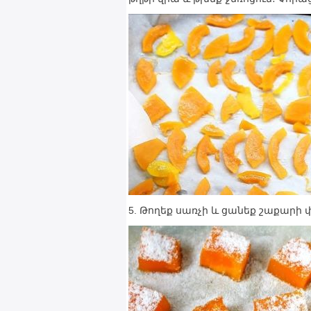
5. Թողեք սառչի և ցանեք շաքարի