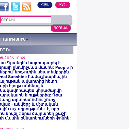
Հայ.
Рус.
ՈՂՋՈՒԹՅՈՒՆ
ՏՈՂՈՎ
08-2026 10:49
նա Գրանդեն հայտարարել է
րայի ընդմիջման մասին: People-ի
ներով՝ երգչուհին սեպտեմբերին
ernal Sunshine համաշխարհային
գայության ավարտից հետո
րի ելույթ ունենալ և
նակավորապես կհրաժարվի
րակային ելույթներից: Դրա
առը արտիստուհու շուրջ
ծված «անվերջ և մշտական
յին ուշադրությունն» է, որը
րս սրվել է նրա ծայրահեղ քաշի
ի մասին քննարկումների ֆոնին: