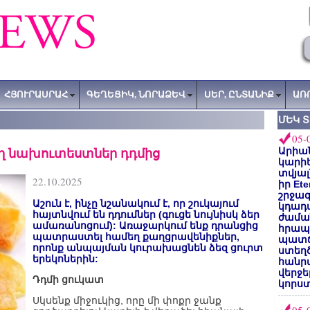
ՀՅՈՒՐԱՍՐԱՀ
ԳԵՂԵՑԻԿ, ՆՈՐԱՁԵՎ
ՍԵՐ, ԸՆՏԱՆԻՔ
ԱՌ
ՄԵԿ 
05-
ղ նախուտեստներ դդմից
Արիա
կարիե
տվյալ
22.10.2025
իր Et
շրջա
Աշուն է, ինչը նշանակում է, որ շուկայում
կդադա
հայտնվում են դդումներ (գուցե նույնիսկ ձեր
ժամա
ամառանոցում): Առաջարկում ենք դրանցից
հրապա
պատրաստել համեղ քաղցրավենիքներ,
պատճ
որոնք անպայման կուրախացնեն ձեզ ցուրտ
ստեղ
երեկոներին:
հանրա
վերջե
Դդմի ցուկատ
կորստ
Սկսենք միջուկից, որը մի փոքր ջանք